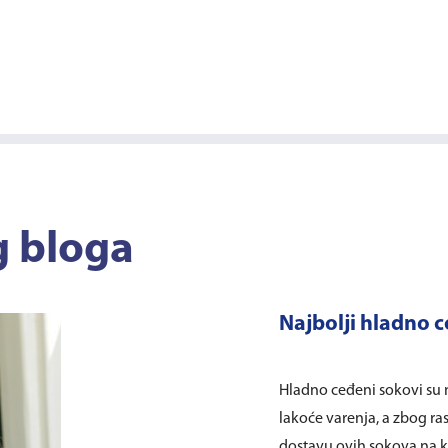
g bloga
Najbolji hladno 
Hladno ceđeni sokovi su 
lakoće varenja, a zbog ra
dostavu ovih sokova na k