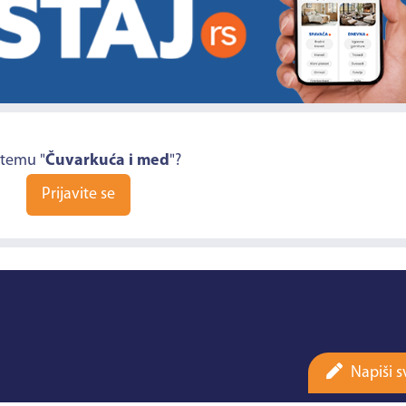
 temu "
Čuvarkuća i med
"?
Prijavite se
Napiši s