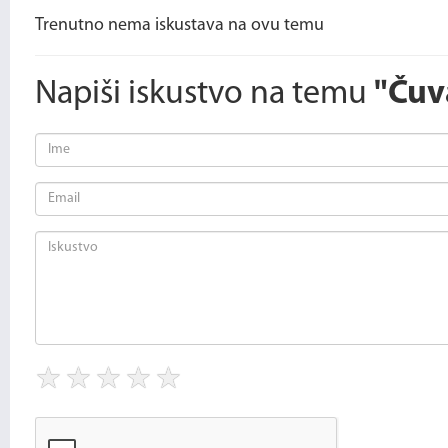
Trenutno nema iskustava na ovu temu
Napiši iskustvo na temu
"Čuv
★
★
★
★
★