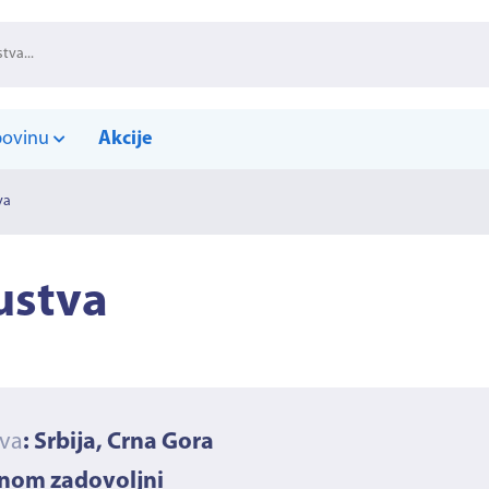
povinu
Akcije
va
ustva
ava
: Srbija, Crna Gora
vnom zadovoljni