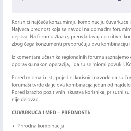
Korisnici najčeće konzumiraju kombinaciju
čuvarkuće 
Najveća prednost koja se navodi na domaćim forumima p
dejstva. Na forumu
Ana.rs,
preovladavaju pozitivni kom
zbog čega konzumenti preporučuju ovu kombinaciju i na
Iz komentara učesnika regionalnih foruma saznajemo 
oporavku nakon operacija, i da su se miomi povukli. K
Pored mioma i cisti, pojedini korisnici navode da su
ču
forumaši tvrde da je ova kombinacija jedan od najdelot
Pored izrazito pozitivnih iskustva korisnika, prisutni
nije delovao.
ČUVARKUĆA I MED – PREDNOSTI:
Prirodna kombinacija