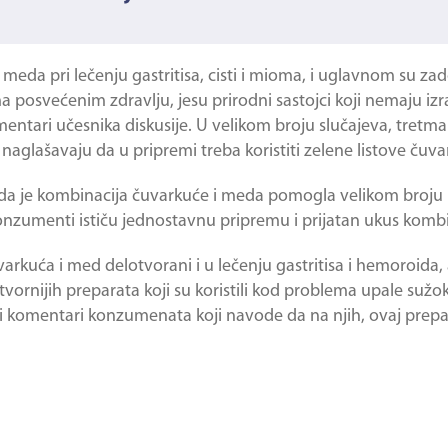
i meda
pri lečenju gastritisa, cisti i mioma, i uglavnom su za
osvećenim zdravlju, jesu prirodni sastojci koji nemaju izr
entari učesnika diskusije. U velikom broju slučajeva, tretma
glašavaju da u pripremi treba koristiti zelene listove čuva
da je kombinacija
čuvarkuće i meda
pomogla velikom broju k
onzumenti ističu jednostavnu pripremu i prijatan ukus kombi
varkuća i med
delotvorani i u lečenju gastritisa i hemoroida,
vornijih preparata koji su koristili kod problema upale sužo
 su i komentari konzumenata koji navode da na njih, ovaj pre