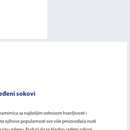
ceđeni sokovi
namirnica sa najboljim odnosom hranljivosti i
sta njihove popularnosti sve više proizvođača nudi
ućnu adresu. Budući da se hladno ceđeni sokovi