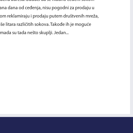
dana dana od ceđenja, nisu pogodni za prodaju u
om reklamiraju i prodaju putem društvenih mreža,
še litara različitih sokova. Takođe ih je moguće
mada su tada nešto skuplji. Jedan...