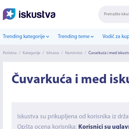
Trending kategorije
Trending teme
Vodič za ku
Početna
/
Kategorije
/
Ishrana
/
Namirnice
/
Čuvarkuća i med iskust
Čuvarkuća i med isk
Iskustva su prikupljena od korisnika iz drž
Opšta ocena korisnika:
Korisnici su ugla