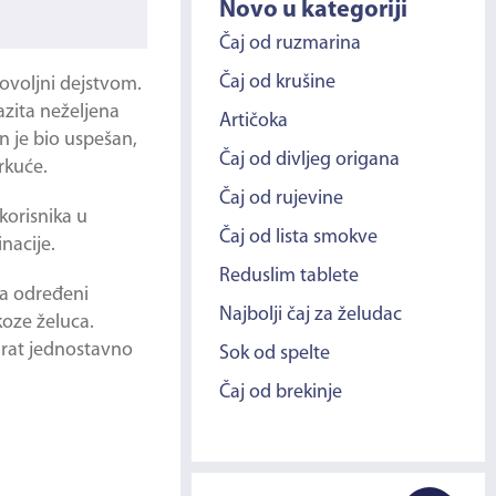
Novo u kategoriji
Čaj od ruzmarina
Čaj od krušine
dovoljni dejstvom.
azita neželjena
Artičoka
n je bio uspešan,
Čaj od divljeg origana
rkuće.
Čaj od rujevine
orisnika u
Čaj od lista smokve
nacije.
Reduslim tablete
 a određeni
Najbolji čaj za želudac
koze želuca.
parat jednostavno
Sok od spelte
Čaj od brekinje