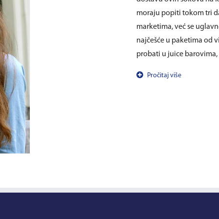
moraju popiti tokom tri 
marketima, već se uglavn
najčešće u paketima od vi
probati u juice barovima, 
Pročitaj više