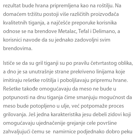
rezultat bude hrana pripremljena kao na roštilju. Na
domaćem tržištu postoji više različitih proizvođača
kvalitetnih tiganja, a najčešće preporuke korisnika
odnose se na brendove Metalac, Tefal i Delimano, a
korisnici navode da su jednako zadovoljni svim
brendovima.
Ističe se da su
gril tiganji
su po pravilu četvrtastog oblika,
a dno je sa unutrašnje strane prekriveno linijama koje
imitiraju rešetke roštilja i poboljšavaju pripremu hrane.
Rešetke takođe omogućavaju da meso ne bude u
potpunosti na dnu tiganja čime smanjuju mogućnost da
meso bude potopljeno u ulje, već potpomaže proces
grilovanja. Ješ jedna karakteristika jesu debeli zidovi koji
omogućavaju ujednačenije grejanje cele površine
zahvaljujući čemu se namirnice podjednako dobro peku