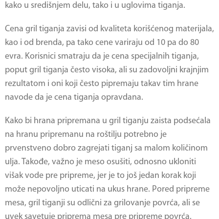
kako u središnjem delu, tako i u uglovima tiganja.
Cena
gril tiganja
zavisi od kvaliteta korišćenog materijala,
kao i od brenda, pa tako cene variraju od 10 pa do 80
evra. Korisnici smatraju da je cena specijalnih tiganja,
poput gril tiganja često visoka, ali su zadovoljni krajnjim
rezultatom i oni koji često pipremaju takav tim hrane
navode da je cena tiganja opravdana.
Kako bi hrana pripremana u
gril tiganju
zaista podsećala
na hranu pripremanu na roštilju potrebno je
prvenstveno dobro zagrejati tiganj sa malom količinom
ulja. Takođe, važno je meso osušiti, odnosno ukloniti
višak vode pre pripreme, jer je to još jedan korak koji
može nepovoljno uticati na ukus hrane. Pored pripreme
mesa,
gril tiganji
su odlični za grilovanje povrća, ali se
uvek savetuje priprema mesa pre pripreme povrća.