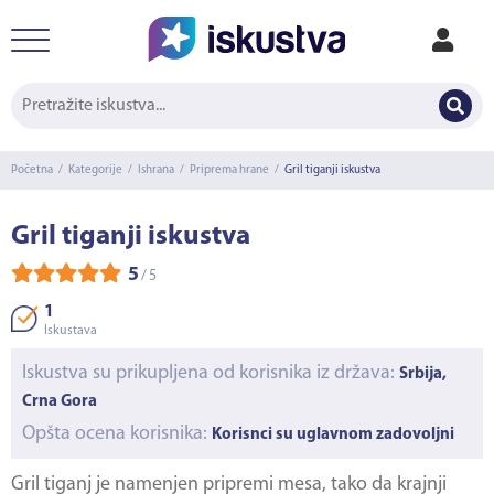
Početna
/
Kategorije
/
Ishrana
/
Priprema hrane
/
Gril tiganji iskustva
Gril tiganji iskustva
5
/
5
1
Iskustava
Iskustva su prikupljena od korisnika iz država:
Srbija,
Crna Gora
Opšta ocena korisnika:
Korisnci su uglavnom zadovoljni
Gril tiganj
je namenjen pripremi mesa, tako da krajnji