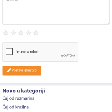
★
★
★
★
★
Postavi iskustvo
Novo u kategoriji
Čaj od ruzmarina
Čaj od krušine