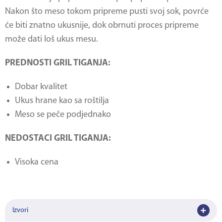
Nakon što meso tokom pripreme pusti svoj sok, povrće
će biti znatno ukusnije, dok obrnuti proces pripreme
može dati loš ukus mesu.
PREDNOSTI GRIL TIGANJA:
Dobar kvalitet
Ukus hrane kao sa roštilja
Meso se peče podjednako
NEDOSTACI GRIL TIGANJA:
Visoka cena
Izvori