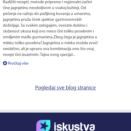
Različiti recepti, metode pripreme i regionalni začini
čine jagnjetinu neodoljivom u svakoj kuhinji. Od
pečenja na ražnju do pažljivog kuvanja u umacima,
jagnjetina pruža širok spektar gastronomskih
doživljaja. Sa svakim zalogajem, osećate dubinu i
složenost ukusa koji ovo meso čini toliko posebnim i
omiljenim među gurmanima.Zbog čega je jagnjetina u
mleku toliko posebna?Jagnjetina u mleku možda zvuči
neobično, ali je upravo ova kombinacija ono što ovaj
recept čini izuzetnim. Tajna ovog specijal...
Pročitaj više
Pogledaj sve blog stranice