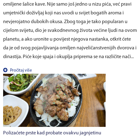
omiljene šalice kave. Nije samo još jedno u nizu pića, već pravi
umjetnički doživljaj koji nas uvodi u svijet bogatih aroma i
nevjerojatno dubokih okusa. Zbog toga je tako popularan u
cijelom svijetu, dio je svakodnevnog života većine ljudi na ovom
planetu, a ako uronite u povijest njegova nastanka, otkrit ćete
da je od svog pojavljivanja omiljen najveličanstvenijih dvorova i
dinastija. Piće koje spaja i okuplja priprema se na različite nači...
Pročitaj više
Polizaćete prste kad probate ovakvu jagnjetinu