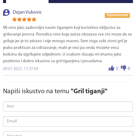
Dejan Vukovic
Prijavi komentar
Mi smo jako zadovoljni nasim tiganjem koji koristimo iskljucivo za
grilovanje povrca. Porodica smo koja zaista obozava sve sto moze da se
griluje jer je to zdravo i nije mnogo masno. Sem toga solis stoni gril je
jeako praktican za odrzavanje, malo je veci pa onda mozete vecu
kolicinu da izgrilujete odjednom. U svakom slucaju mi imamo jako
pozitivno i dobro iskustvo sa gril tiganjima i posudama.
3
0
09.01.2023. 17:37:04
Napiši iskustvo na temu
"Gril tiganji"