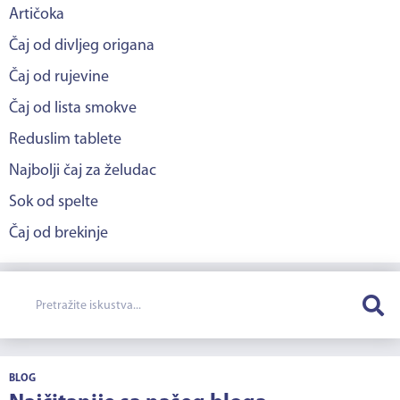
Artičoka
Čaj od divljeg origana
Čaj od rujevine
Čaj od lista smokve
Reduslim tablete
Najbolji čaj za želudac
Sok od spelte
Čaj od brekinje
BLOG