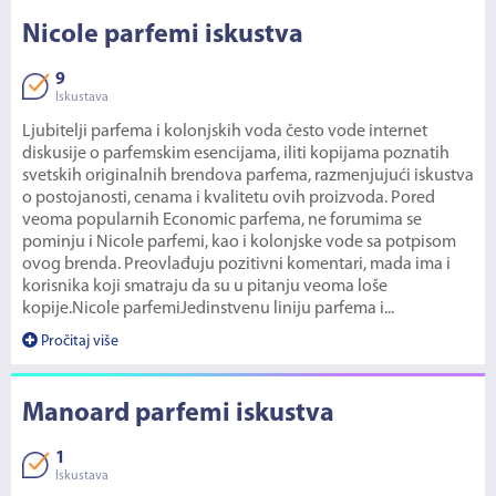
Nicole parfemi iskustva
9
Iskustava
Ljubitelji parfema i kolonjskih voda često vode internet
diskusije o parfemskim esencijama, iliti kopijama poznatih
svetskih originalnih brendova parfema, razmenjujući iskustva
o postojanosti, cenama i kvalitetu ovih proizvoda. Pored
veoma popularnih Economic parfema, ne forumima se
pominju i Nicole parfemi, kao i kolonjske vode sa potpisom
ovog brenda. Preovlađuju pozitivni komentari, mada ima i
korisnika koji smatraju da su u pitanju veoma loše
kopije.Nicole parfemiJedinstvenu liniju parfema i...
Pročitaj više
Manoard parfemi iskustva
1
Iskustava