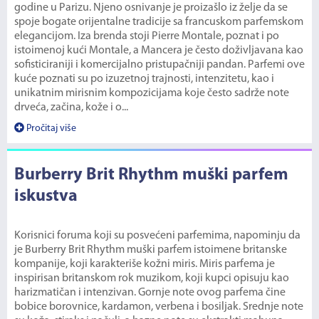
godine u Parizu. Njeno osnivanje je proizašlo iz želje da se
spoje bogate orijentalne tradicije sa francuskom parfemskom
elegancijom. Iza brenda stoji Pierre Montale, poznat i po
istoimenoj kući Montale, a Mancera je često doživljavana kao
sofisticiraniji i komercijalno pristupačniji pandan. Parfemi ove
kuće poznati su po izuzetnoj trajnosti, intenzitetu, kao i
unikatnim mirisnim kompozicijama koje često sadrže note
drveća, začina, kože i o...
Pročitaj više
Burberry Brit Rhythm muški parfem
iskustva
Korisnici foruma koji su posvećeni parfemima, napominju da
je Burberry Brit Rhythm muški parfem istoimene britanske
kompanije, koji karakteriše kožni miris. Miris parfema je
inspirisan britanskom rok muzikom, koji kupci opisuju kao
harizmatičan i intenzivan. Gornje note ovog parfema čine
bobice borovnice, kardamon, verbena i bosiljak. Srednje note