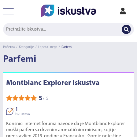
Početna
/
Kategorije
/
Lepota i nega
/
Parfemi
Parfemi
Montblanc Explorer iskustva
5
5
/
1
Iskustava
Korisnici internet foruma navode da je Montblanc Explorer
muški parfem sa drvenim aromatičnim mirisom, koji je
predstavljen 2019. godine u Francuskoj. Gornje note čine