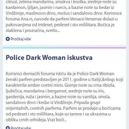
citrusi, zelena mandarina, smokva i kruška, srednje note su
kardamon, ljiljan, jasmin i narcis, a bazne note su kedar iz
Virdžinije, maslinovo drvo, mošus i sandalovo drvo. Korisnice
foruma Ana.rs, navode da parfem Versace Versense dolazi u
pakovanjima od trideset, pedeset i sto mililitara. Bočica je
staklena i prozračna, svetlo...
Pročitaj više
Police Dark Woman iskustva
Korisnici domaćih foruma ističu da je Police Dark Woman
ženski parfem predstavljen je 2011. godine u Italiji,&nbsp; koji
karakteriše amber cvetni miris. Gornje note su crna ribizla,
ljubičica, mandarina i bergamot, srednje note su iris,
gardenija, ruža i jasmin, a bazne note su vanilija, smola,
sandalovo drvo i kedar iz Virdžinije. Pripada grupi
orijentalnih, cvetnih parfema. Parfem se prodaje u bočicama
od pedeset i sto mililitara, koje su tamne i sa ukrasima u
obliku crnih orhideja. Vrat boči...
Pročitaj više