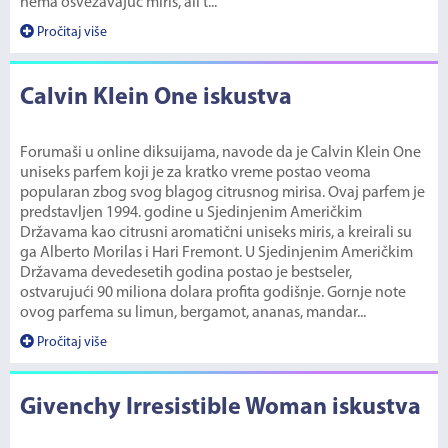
nema osvežavajuć miris, ali t...
Pročitaj više
Calvin Klein One iskustva
Forumaši u online diksuijama, navode da je Calvin Klein One
uniseks parfem koji je za kratko vreme postao veoma
popularan zbog svog blagog citrusnog mirisa. Ovaj parfem je
predstavljen 1994. godine u Sjedinjenim Američkim
Državama kao citrusni aromatični uniseks miris, a kreirali su
ga Alberto Morilas i Hari Fremont. U Sjedinjenim Američkim
Državama devedesetih godina postao je bestseler,
ostvarujući 90 miliona dolara profita godišnje. Gornje note
ovog parfema su limun, bergamot, ananas, mandar...
Pročitaj više
Givenchy Irresistible Woman iskustva