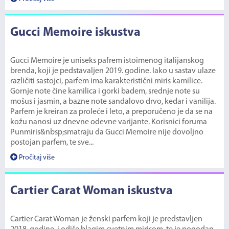
Gucci Memoire iskustva
Gucci Memoire je uniseks pafrem istoimenog italijanskog
brenda, koji je pedstavaljen 2019. godine. Iako u sastav ulaze
različiti sastojci, parfem ima karakteristični miris kamilice.
Gornje note čine kamilica i gorki badem, srednje note su
mošus i jasmin, a bazne note sandalovo drvo, kedar i vanilija.
Parfem je kreiran za proleće i leto, a preporučeno je da se na
kožu nanosi uz dnevne odevne varijante. Korisnici foruma
Punmiris&nbsp;smatraju da Gucci Memoire nije dovoljno
postojan parfem, te sve...
Pročitaj više
Cartier Carat Woman iskustva
Cartier Carat Woman je ženski parfem koji je predstavljen