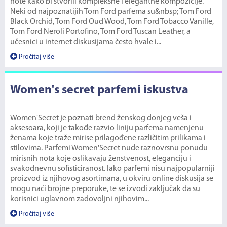
note kako bi stvorili kompleksne i elegantne kompozicije.
Neki od najpoznatijih Tom Ford parfema su&nbsp; Tom Ford
Black Orchid, Tom Ford Oud Wood, Tom Ford Tobacco Vanille,
Tom Ford Neroli Portofino, Tom Ford Tuscan Leather, a
učesnici u internet diskusijama često hvale i...
Pročitaj više
Women's secret parfemi iskustva
Women'Secret je poznati brend ženskog donjeg veša i
aksesoara, koji je takođe razvio liniju parfema namenjenu
ženama koje traže mirise prilagođene različitim prilikama i
stilovima. Parfemi Women'Secret nude raznovrsnu ponudu
mirisnih nota koje oslikavaju ženstvenost, eleganciju i
svakodnevnu sofisticiranost. Iako parfemi nisu najpopularniji
proizvod iz njihovog asortimana, u okviru online diskusija se
mogu naći brojne preporuke, te se izvodi zaključak da su
korisnici uglavnom zadovoljni njihovim...
Pročitaj više