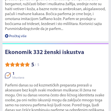
bergamot, ružičasti biber i muškatna žalfija, srednje note su
haiti vetiver i koža, a bazne note su ambroksan, akigalawood,
pačuli i mahune kakaoa. Bočica parfema je crne boje, i
omotana imitacijom Saffiano kože. Parfem se prodaje u
bočicama od trideset, šezdeset i sto mililitara. Korisnici sajta
Punmiris&nbsp;tvrde da je parfem...
Pročitaj više
Ekonomik 332 ženski iskustva
5
5
/
1
Iskustava
Parfemi danas su od kozmetičkih preparata prerasli u
aksesoare bez kojih svaki moderan muškarac ili žena ne
mogu. Oni su danas veoma često deo ličnog identiteta svake
osobe, pa oni nešto iskusniji mogu da zaključe mnogo toga
samo na osnovu parfema koji ljudi nose. Pored toga, ljudi
danas sve češće kombinuju parfeme sa određenim prilikama,