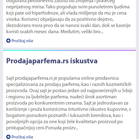
osigurava petodnevnu zaštitu od znojenja i pratećeg
neprijatnog mirisa. Tako pogoduje svim punoletnim ljudima
koji pate od hiperhidroze, ali vlada mišljenje da mu je cena
visoka. Korisnici objašjavaju da za pozitivno dejstvo,
dezodorans mora prvo da se nanosi svaki dan, dok se kasnije
koristi svakih mesec dana. Međutim, veliki bro...
Pročitaj više
Prodajaparfema.rs iskustva
Sajt prodajaparfema.rs je popularna online prodavnica
specijalizovana za prodaju parfema, kao i raznih kozmetičkih
proizvoda. Ovaj sajt je postao jedan od najposećenijih u Srbiji
i regionu za ljubitelje parfema, nudeći širok asortiman
proizvoda po konkurentnim cenama. Sajt je jednostavan za
korišćenje i pruža korisnicima intuitivno iskustvo kupovine, s
bogatom ponudom poznatih i luksuznih brendova, kao i
povoljnijih opcija za one koji žele kvalitetan proizvod po
pristupačnijoj ceni.Ponuda proizv...
Pročitaj više