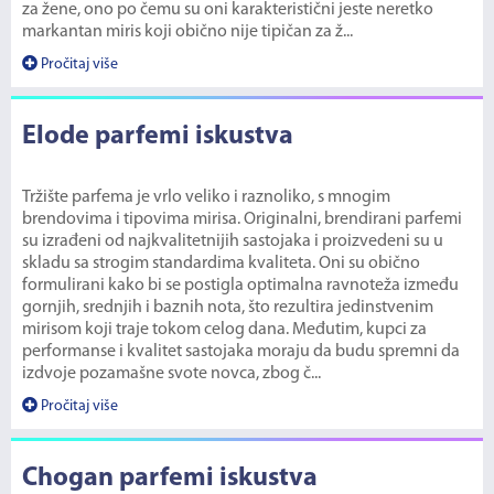
za žene, ono po čemu su oni karakteristični jeste neretko
markantan miris koji obično nije tipičan za ž...
Pročitaj više
Elode parfemi iskustva
Tržište parfema je vrlo veliko i raznoliko, s mnogim
brendovima i tipovima mirisa. Originalni, brendirani parfemi
su izrađeni od najkvalitetnijih sastojaka i proizvedeni su u
skladu sa strogim standardima kvaliteta. Oni su obično
formulirani kako bi se postigla optimalna ravnoteža između
gornjih, srednjih i baznih nota, što rezultira jedinstvenim
mirisom koji traje tokom celog dana. Međutim, kupci za
performanse i kvalitet sastojaka moraju da budu spremni da
izdvoje pozamašne svote novca, zbog č...
Pročitaj više
Chogan parfemi iskustva