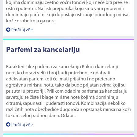
kojima dominiraju cvetno voćni tonovi koji neće biti previše
oštri i potentni. Na listi preporuka koju smo vam pripremili
dominiraju parfemi koji dopuštaju isticanje prirodnog mirisa
kože osobe koja ga nos...
Pročitaj više
Parfemi za kancelariju
Karakteristike parfema za kancelariju Kako u kancelariji
neretko boravi veliki broj ljudi potrebno je odabrati
adekvatan parfem koji će imati prijatnu i ne preterano
agresivnu mirisnu notu, tako da bude prijatan svima koji su
prisutni u prostoriji. Prilikom odabira parfema za kancelariju
savetuju se čiste i blage mirisne note kojima dominiraju
citrusni, sapunasti i puderasti tonovi. Kombinacija nekoliko
različitih nota obezbediće dugoročan opstanak mirisa na koži
tokom celog radnog dana. Odabi...
Pročitaj više