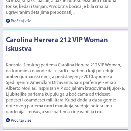
su koža, stiraks i pačuli, a bazne note su ekstrakti mahuna
tonke, kedar i tamjan. Prvobitna bočica je bila crna sa
ugraviranim detaljima prepoznatlj...
Pročitaj više
Carolina Herrera 212 VIP Woman
iskustva
Korisnici ženskog parfema Carolina Herrera 212 VIP Woman,
na forumima navode da se radi o parfemu koji poseduje
amber gurmanski miris, a predstavjen je 2010. godine u
Sjedinjenim Američkim Državama. Sam parfem je kreirao
Alberto Morilas, inspirisan VIP socijalnim krugovima Njujorka.
Ljubiteljke parfema kupuju ga u bočicama od trideset,
pedeset i osamdeset mililitara. Kupci dodaju da su gornje
note ovog parfema rum i marakuja, srednje note su mu
gardenija i mošus, a srce parfema čine vanilija i m...
Pročitaj više