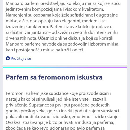
Manoard parfemi predstavljaju kolekciju mirisa koji se ističu
jedinstvenim kompozicijama i visokom kvalitetom.
Namenjeni su osobama koje žele sofisticirane i dugotrajne
mirise, a često se opisuju kao elegantni, moderni i sa
izraženim karakterom. Parfemi iz ove kolekcije dolaze u
različitim varijantama – od svežih i cvetnih do intenzivnih i
drvenastih nota. Učesnici online diskusija koji su koristili
Manoard parfeme navode da su zadovoljni izborom mirisa,
kao i postojanošću mirisa na koži i odeći...
Pročitaj više
Parfem sa feromonom iskustva
Feromoni su hemijske supstance koje proizvode sisari i
nastaju kako bi stimulisali jedinke iste vrste i izazvali
privlačenje. Supstance su prvi put proučene pedesetih
godina prošlog veka, gde su insekti pod uticajem supstanci
pokazali modifikovano fiziološko, emotivno i fizičko stanje.
Ovakva istraživanja je brzo prihvatila industrija parfema,
zbog čega se kao revolucionaran pojavio parfem sa