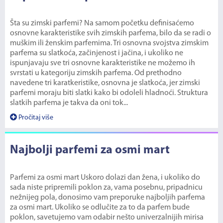
Šta su zimski parfemi? Na samom početku definisaćemo
osnovne karakteristike svih zimskih parfema, bilo da se radi o
muškim ili ženskim parfemima. Tri osnovna svojstva zimskim
parfema su slatkoća, začinjenost i jačina, i ukoliko ne
ispunjavaju sve tri osnovne karakteristike ne možemo ih
svrstati u kategoriju zimskih parfema. Od prethodno
navedene tri karatkeristike, osnovna je slatkoća, jer zimski
parfemi moraju biti slatki kako bi odoleli hladnoći. Struktura
slatkih parfema je takva da oni tok...
Pročitaj više
Najbolji parfemi za osmi mart
Parfemi za osmi mart Uskoro dolazi dan žena, i ukoliko do
sada niste pripremili poklon za, vama posebnu, pripadnicu
nežnijeg pola, donosimo vam preporuke najboljih parfema
za osmi mart. Ukoliko se odlučite za to da parfem bude
poklon, savetujemo vam odabir nešto univerzalnijih mirisa