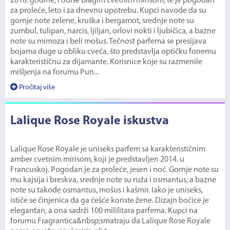
2018. godine, i odiše blagim cvetnim mirisom, te je pogodan
za proleće, leto i za dnevnu upotrebu. Kupci navode da su
gornje note zelene, kruška i bergamot, srednje note su
zumbul, tulipan, narcis, ljiljan, orlovi nokti i ljubičica, a bazne
note su mimoza i beli mošus. Tečnost parfema se presijava
bojama duge u obliku cveća, što predstavlja optičku fonemu
karakterističnu za dijamante. Korisnice koje su razmenile
mišljenja na forumu Pun...
Pročitaj više
Lalique Rose Royale iskustva
Lalique Rose Royale je uniseks parfem sa karakterističnim
amber cvetnim mirisom, koji je predstavljen 2014. u
Francuskoj. Pogodan je za proleće, jesen i noć. Gornje note su
mu kajsija i breskva, srednje note su ruža i osmantus, a bazne
note su takođe osmantus, mošus i kašmir. Iako je uniseks,
ističe se činjenica da ga češće koriste žene. Dizajn bočice je
elegantan, a ona sadrži 100 mililitara parfema. Kupci na
forumu Fragrantica&nbsp;smatraju da Lalique Rose Royale