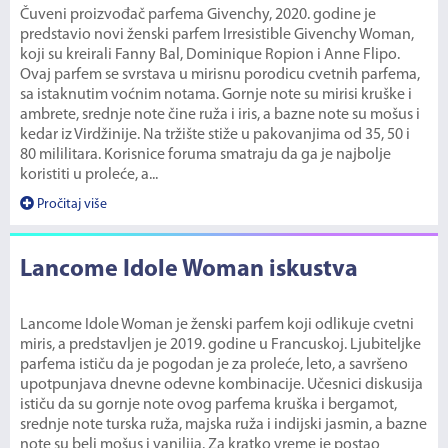
Čuveni proizvođač parfema Givenchy, 2020. godine je
predstavio novi ženski parfem Irresistible Givenchy Woman,
koji su kreirali Fanny Bal, Dominique Ropion i Anne Flipo.
Ovaj parfem se svrstava u mirisnu porodicu cvetnih parfema,
sa istaknutim voćnim notama. Gornje note su mirisi kruške i
ambrete, srednje note čine ruža i iris, a bazne note su mošus i
kedar iz Virdžinije. Na tržište stiže u pakovanjima od 35, 50 i
80 mililitara. Korisnice foruma smatraju da ga je najbolje
koristiti u proleće, a...
Pročitaj više
Lancome Idole Woman iskustva
Lancome Idole Woman je ženski parfem koji odlikuje cvetni
miris, a predstavljen je 2019. godine u Francuskoj. Ljubiteljke
parfema ističu da je pogodan je za proleće, leto, a savršeno
upotpunjava dnevne odevne kombinacije. Učesnici diskusija
ističu da su gornje note ovog parfema kruška i bergamot,
srednje note turska ruža, majska ruža i indijski jasmin, a bazne
note su beli mošus i vanilija. Za kratko vreme je postao