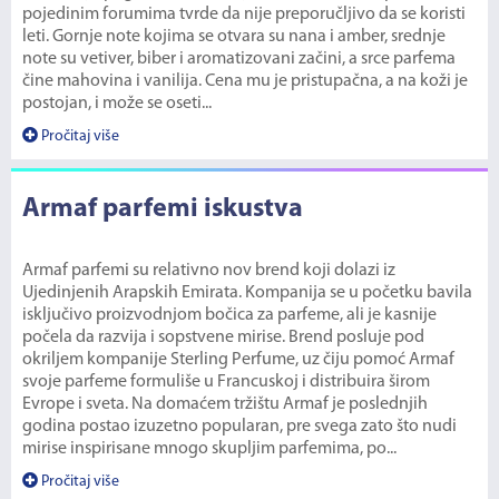
pojedinim forumima tvrde da nije preporučljivo da se koristi
leti. Gornje note kojima se otvara su nana i amber, srednje
note su vetiver, biber i aromatizovani začini, a srce parfema
čine mahovina i vanilija. Cena mu je pristupačna, a na koži je
postojan, i može se oseti...
Pročitaj više
Armaf parfemi iskustva
Armaf parfemi su relativno nov brend koji dolazi iz
Ujedinjenih Arapskih Emirata. Kompanija se u početku bavila
isključivo proizvodnjom bočica za parfeme, ali je kasnije
počela da razvija i sopstvene mirise. Brend posluje pod
okriljem kompanije Sterling Perfume, uz čiju pomoć Armaf
svoje parfeme formuliše u Francuskoj i distribuira širom
Evrope i sveta. Na domaćem tržištu Armaf je poslednjih
godina postao izuzetno popularan, pre svega zato što nudi
mirise inspirisane mnogo skupljim parfemima, po...
Pročitaj više