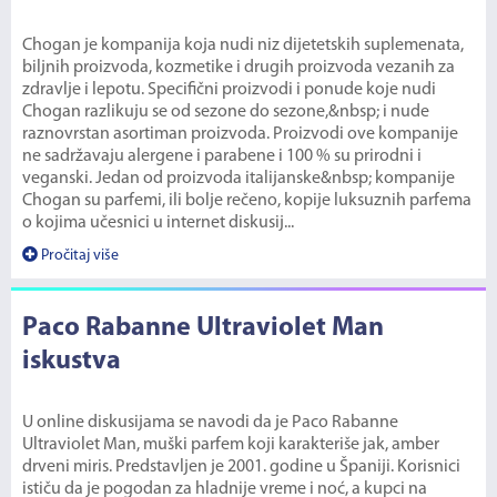
Chogan je kompanija koja nudi niz dijetetskih suplemenata,
biljnih proizvoda, kozmetike i drugih proizvoda vezanih za
zdravlje i lepotu. Specifični proizvodi i ponude koje nudi
Chogan razlikuju se od sezone do sezone,&nbsp; i nude
raznovrstan asortiman proizvoda. Proizvodi ove kompanije
ne sadržavaju alergene i parabene i 100 % su prirodni i
veganski. Jedan od proizvoda italijanske&nbsp; kompanije
Chogan su parfemi, ili bolje rečeno, kopije luksuznih parfema
o kojima učesnici u internet diskusij...
Pročitaj više
Paco Rabanne Ultraviolet Man
iskustva
U online diskusijama se navodi da je Paco Rabanne
Ultraviolet Man, muški parfem koji karakteriše jak, amber
drveni miris. Predstavljen je 2001. godine u Španiji. Korisnici
ističu da je pogodan za hladnije vreme i noć, a kupci na