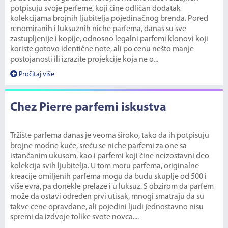
potpisuju svoje perfeme, koji čine odličan dodatak
kolekcijama brojnih ljubitelja pojedinačnog brenda. Pored
renomiranih i luksuznih niche parfema, danas su sve
zastupljenije i kopije, odnosno legalni parfemi klonovi koji
koriste gotovo identične note, ali po cenu nešto manje
postojanosti ili izrazite projekcije koja ne o...
Pročitaj više
Chez Pierre parfemi iskustva
Tržište parfema danas je veoma široko, tako da ih potpisuju
brojne modne kuće, sreću se niche parfemi za one sa
istančanim ukusom, kao i parfemi koji čine neizostavni deo
kolekcija svih ljubitelja. U tom moru parfema, originalne
kreacije omiljenih parfema mogu da budu skuplje od 500 i
više evra, pa donekle prelaze i u luksuz. S obzirom da parfem
može da ostavi određen prvi utisak, mnogi smatraju da su
takve cene opravdane, ali pojedini ljudi jednostavno nisu
spremi da izdvoje tolike svote novca....