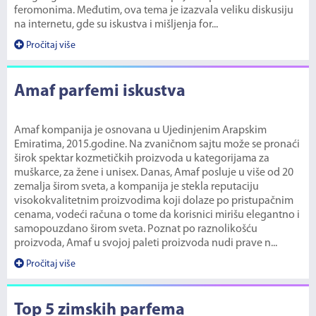
feromonima. Međutim, ova tema je izazvala veliku diskusiju
na internetu, gde su iskustva i mišljenja for...
Pročitaj više
Amaf parfemi iskustva
Amaf kompanija je osnovana u Ujedinjenim Arapskim
Emiratima, 2015.godine. Na zvaničnom sajtu može se pronaći
širok spektar kozmetičkih proizvoda u kategorijama za
muškarce, za žene i unisex. Danas, Amaf posluje u više od 20
zemalja širom sveta, a kompanija je stekla reputaciju
visokokvalitetnim proizvodima koji dolaze po pristupačnim
cenama, vodeći računa o tome da korisnici mirišu elegantno i
samopouzdano širom sveta. Poznat po raznolikošću
proizvoda, Amaf u svojoj paleti proizvoda nudi prave n...
Pročitaj više
Top 5 zimskih parfema