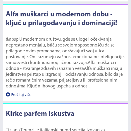
Alfa muškarci u modernom dobu -
ključ u prilagođavanju i dominaciji!
&nbsp;U modernom društvu, gde se uloge i očekivanja
neprestano menjaju, ističu se svojom sposobnošću da se
prilagode ovim promenama, održavajući svoj uticaj i
poštovanje. Oni razumeju važnost emocionalne inteligencije,
samosvesti i kontinuiranog ličnog razvoja.Alfa muškarci i
odnosi - stvaranje zdravih i snažnih vezaAlfa muškarci imaju
jedinstven pristup u izgradnji i održavanju odnosa, bilo da je
reč o romantičnim vezama, prijateljstvu ili profesionalnim
odnosima. Ključ njihovog uspeha u odnosi...
Pročitaj više
Kirke parfem iskustva
Tiziana Terenzi je italijanski brend specijalizovan za