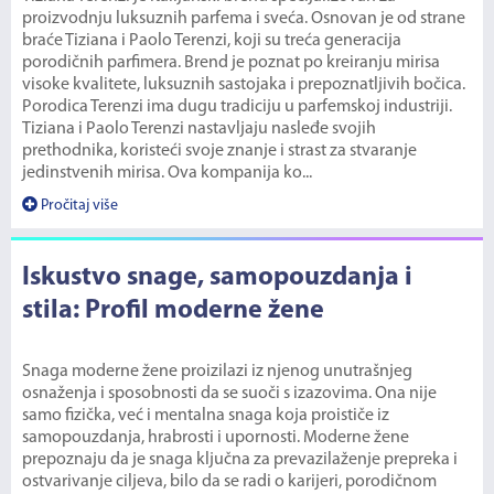
proizvodnju luksuznih parfema i sveća. Osnovan je od strane
braće Tiziana i Paolo Terenzi, koji su treća generacija
porodičnih parfimera. Brend je poznat po kreiranju mirisa
visoke kvalitete, luksuznih sastojaka i prepoznatljivih bočica.
Porodica Terenzi ima dugu tradiciju u parfemskoj industriji.
Tiziana i Paolo Terenzi nastavljaju nasleđe svojih
prethodnika, koristeći svoje znanje i strast za stvaranje
jedinstvenih mirisa. Ova kompanija ko...
Pročitaj više
Iskustvo snage, samopouzdanja i
stila: Profil moderne žene
Snaga moderne žene proizilazi iz njenog unutrašnjeg
osnaženja i sposobnosti da se suoči s izazovima. Ona nije
samo fizička, već i mentalna snaga koja proističe iz
samopouzdanja, hrabrosti i upornosti. Moderne žene
prepoznaju da je snaga ključna za prevazilaženje prepreka i
ostvarivanje ciljeva, bilo da se radi o karijeri, porodičnom