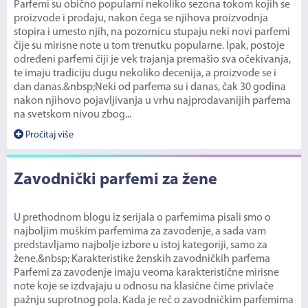
Parfemi su obično popularni nekoliko sezona tokom kojih se
proizvode i prodaju, nakon čega se njihova proizvodnja
stopira i umesto njih, na pozornicu stupaju neki novi parfemi
čije su mirisne note u tom trenutku popularne. Ipak, postoje
određeni parfemi čiji je vek trajanja premašio sva očekivanja,
te imaju tradiciju dugu nekoliko decenija, a proizvode se i
dan danas.&nbsp;Neki od parfema su i danas, čak 30 godina
nakon njihovo pojavljivanja u vrhu najprodavanijih parfema
na svetskom nivou zbog...
Pročitaj više
Zavodnički parfemi za žene
U prethodnom blogu iz serijala o parfemima pisali smo o
najboljim muškim parfemima za zavođenje, a sada vam
predstavljamo najbolje izbore u istoj kategoriji, samo za
žene.&nbsp; Karakteristike ženskih zavodničkih parfema
Parfemi za zavođenje imaju veoma karakteristične mirisne
note koje se izdvajaju u odnosu na klasične čime privlače
pažnju suprotnog pola. Kada je reč o zavodničkim parfemima