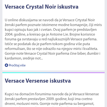
Versace Crystal Noir iskustva
U online diskusijama se navodi da je Versace Crtystal Noir
ženski parfem poznate istoimene modne komapnije, čiji miris
kupci opisuju kao jak i cvetan. Ovaj parfem je predstavljen
2004. godine, a kreirao ga je Antoine Lie. Brojne korisnice
foruma ga svrstavaju u red najluksuznijih Versace parfema.
Ističe se podatak da je parfem tokom godina više puta
reformulisan, što se nije odrazilo na njegov miris i kvaliteta.
Gornje note Versace Crystal Noir parfema čine biber, đumbir i
kardamon, srednje not...
Pročitaj više
Versace Versense iskustva
Kupci na domaćim forumima navode da je Versace Versense
ženski parfem prestavljen 2009. godine, koji ima cvetno
drveni, mošusni miris. Gornje note parfema su bergamot,