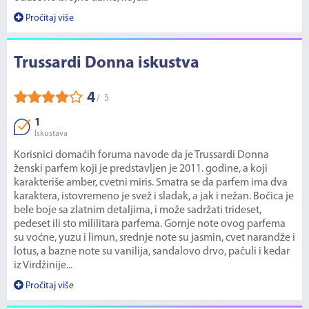
Pročitaj više
Trussardi Donna iskustva
4
5
/
1
Iskustava
Korisnici domaćih foruma navode da je Trussardi Donna
ženski parfem koji je predstavljen je 2011. godine, a koji
karakteriše amber, cvetni miris. Smatra se da parfem ima dva
karaktera, istovremeno je svež i sladak, a jak i nežan. Bočica je
bele boje sa zlatnim detaljima, i može sadržati trideset,
pedeset ili sto mililitara parfema. Gornje note ovog parfema
su voćne, yuzu i limun, srednje note su jasmin, cvet narandže i
lotus, a bazne note su vanilija, sandalovo drvo, pačuli i kedar
iz Virdžinije...
Pročitaj više