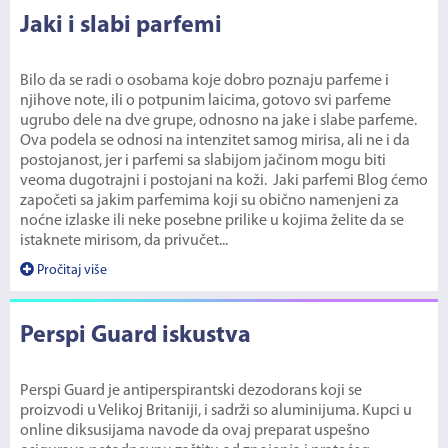
Jaki i slabi parfemi
Bilo da se radi o osobama koje dobro poznaju parfeme i
njihove note, ili o potpunim laicima, gotovo svi parfeme
ugrubo dele na dve grupe, odnosno na jake i slabe parfeme.
Ova podela se odnosi na intenzitet samog mirisa, ali ne i da
postojanost, jer i parfemi sa slabijom jačinom mogu biti
veoma dugotrajni i postojani na koži. Jaki parfemi Blog ćemo
započeti sa jakim parfemima koji su obično namenjeni za
noćne izlaske ili neke posebne prilike u kojima želite da se
istaknete mirisom, da privučet...
Pročitaj više
Perspi Guard iskustva
Perspi Guard je antiperspirantski dezodorans koji se
proizvodi u Velikoj Britaniji, i sadrži so aluminijuma. Kupci u
online diksusijama navode da ovaj preparat uspešno