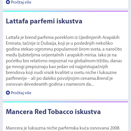
Pročitaj više
Lattafa parfemi iskustva
Lattafa je brend parfema poreklom iz Ujedinjenih Arapskih
Emirata, tačnije iz Dubaija, koji je u poslednjih nekoliko
godina stekao ogromnu popularnost širom sveta, a naročito
među ljubiteljima orijentalnih i arapskih mirisa. Iako je na
početku bio relativno nepoznat na globalnom tržištu, danas
ga mnogi prepoznaju kao jedan od najpristupačnijih
brendova koji nudi visok kvalitet u svetu niche i luksuzne
parfimerije – ali po daleko povoljnijim cenama.Brend je
osnovan devedesetih godina s namerom da...
Pročitaj više
Mancera Red Tobacco iskustva
Mancera je luksuzna niche parfemska kuća osnovana 2008.