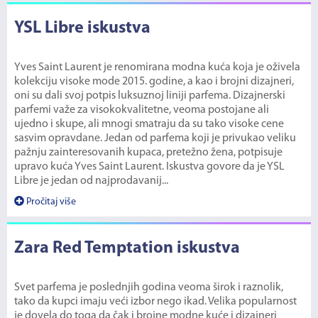
YSL Libre iskustva
Yves Saint Laurent je renomirana modna kuća koja je oživela
kolekciju visoke mode 2015. godine, a kao i brojni dizajneri,
oni su dali svoj potpis luksuznoj liniji parfema. Dizajnerski
parfemi važe za visokokvalitetne, veoma postojane ali
ujedno i skupe, ali mnogi smatraju da su tako visoke cene
sasvim opravdane. Jedan od parfema koji je privukao veliku
pažnju zainteresovanih kupaca, pretežno žena, potpisuje
upravo kuća Yves Saint Laurent. Iskustva govore da je YSL
Libre je jedan od najprodavanij...
Pročitaj više
Zara Red Temptation iskustva
Svet parfema je poslednjih godina veoma širok i raznolik,
tako da kupci imaju veći izbor nego ikad. Velika popularnost
je dovela do toga da čak i brojne modne kuće i dizajneri