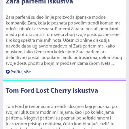
Zara parfemi iskustva
Zara parfemi su deo linije proizvoda španske modne
kompanije Zara, koja je poznata po svojim trendi komadima
odeće, obuće i aksesoara. Parfemi Zara su postali popularni
među potrošačima širom sveta zbog svoje pristupačne cene i
širokog spektra mirisnih nota. Učesnici online diskusija
navode da su uglavnom zadovojni Zara parfemima, kako
muškom, tako i ženskom kolekcijom.Zara parfemi su
definitivno postali popularni među potrošačima, delom zbog
svoje dostupnosti u brojnim prodavnicama širom sveta,...
Pročitaj više
Tom Ford Lost Cherry iskustva
Tom Ford je renomirani američki dizajner koji je poznat po
svojim luksuznim modnim linijama, kao i po kolekcijama
parfema. Njegovi parfemi su poznati po sofisticiranom i
luksuznom pristupu mirisima, često kombinujući različite