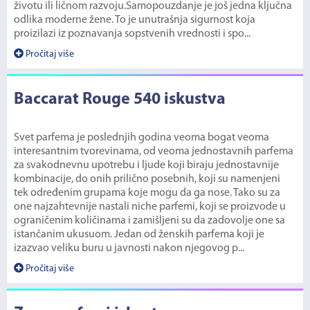
životu ili ličnom razvoju.Samopouzdanje je još jedna ključna
odlika moderne žene. To je unutrašnja sigurnost koja
proizilazi iz poznavanja sopstvenih vrednosti i spo...
Pročitaj više
Baccarat Rouge 540 iskustva
Svet parfema je poslednjih godina veoma bogat veoma
interesantnim tvorevinama, od veoma jednostavnih parfema
za svakodnevnu upotrebu i ljude koji biraju jednostavnije
kombinacije, do onih prilično posebnih, koji su namenjeni
tek određenim grupama koje mogu da ga nose. Tako su za
one najzahtevnije nastali niche parfemi, koji se proizvode u
ograničenim količinama i zamišljeni su da zadovolje one sa
istančanim ukusuom. Jedan od ženskih parfema koji je
izazvao veliku buru u javnosti nakon njegovog p...
Pročitaj više