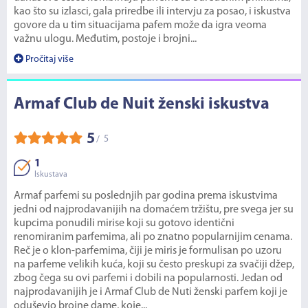
kao što su izlasci, gala priredbe ili intervju za posao, i iskustva
govore da u tim situacijama pafem može da igra veoma
važnu ulogu. Međutim, postoje i brojni...
Pročitaj više
Armaf Club de Nuit ženski iskustva
5
5
/
1
Iskustava
Armaf parfemi su poslednjih par godina prema iskustvima
jedni od najprodavanijih na domaćem tržištu, pre svega jer su
kupcima ponudili mirise koji su gotovo identični
renomiranim parfemima, ali po znatno popularnijim cenama.
Reč je o klon-parfemima, čiji je miris je formulisan po uzoru
na parfeme velikih kuća, koji su često preskupi za svačiji džep,
zbog čega su ovi parfemi i dobili na popularnosti. Jedan od
najprodavanijih je i Armaf Club de Nuti ženski parfem koji je
oduševio brojne dame, koje...