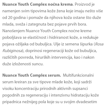
Nuance Youth Complex noćna krema
. Proizvod je
namenjen svim tipovima kože žena koje imaju nešto više
od 20 godina i pomaže da njihova koža ostane što duže
mlada, sveža i zategnuta bez pojave prvih bora.
Nanošenjem Nuance Youth Complex noćne kreme
poboljšava se elastičnost i hidriranost kože, a redukuje
pojava ožiljaka od bubuljica. Ulje iz semena šipurka (
Rosa
Rubiginosa
), doprinosi regeneraciji kože od bubuljica,
različitih povreda, hirurških intervencija, kao i nakon
duže izloženosti suncu.
Nuance Youth Complex serum.
Multifunkcionalni
serum kreiran za sve tipove mlade kože, koji sadrži
visoku koncentraciju prirodnih aktivnih supsanci
pogodnih za regeneraciju i intenzivnu hidrataciju kože
pripadnica nežnijeg pola koje su u svojim dvadesetim