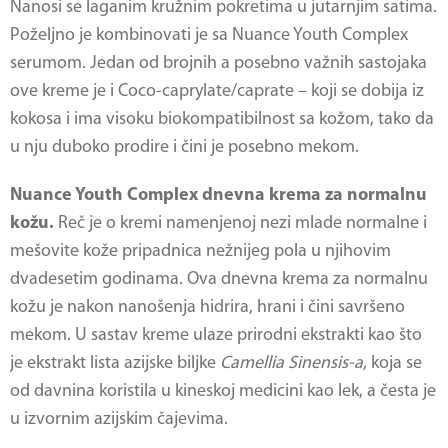
Nanosi se laganim kružnim pokretima u jutarnjim satima.
Poželjno je kombinovati je sa Nuance Youth Complex
serumom. Jedan od brojnih a posebno važnih sastojaka
ove kreme je i Coco-caprylate/caprate – koji se dobija iz
kokosa i ima visoku biokompatibilnost sa kožom, tako da
u nju duboko prodire i čini je posebno mekom.
Nuance Youth Complex dnevna krema za normalnu
kožu.
Reč je o kremi namenjenoj nezi mlade normalne i
mešovite kože pripadnica nežnijeg pola u njihovim
dvadesetim godinama. Ova dnevna krema za normalnu
kožu je nakon nanošenja hidrira, hrani i čini savršeno
mekom. U sastav kreme ulaze prirodni ekstrakti kao što
je ekstrakt lista azijske biljke
Camellia Sinensis-a
, koja se
od davnina koristila u kineskoj medicini kao lek, a česta je
u izvornim azijskim čajevima.