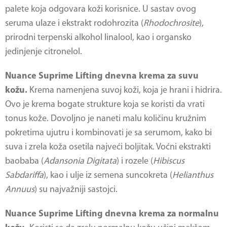
palete koja odgovara koži korisnice. U sastav ovog
seruma ulaze i ekstrakt rodohrozita (
Rhodochrosite
),
prirodni terpenski alkohol linalool, kao i organsko
jedinjenje citronelol.
Nuance Suprime Lifting dnevna krema za suvu
kožu.
Krema namenjena suvoj koži, koja je hrani i hidrira.
Ovo je krema bogate strukture koja se koristi da vrati
tonus kože. Dovoljno je naneti malu količinu kružnim
pokretima ujutru i kombinovati je sa serumom, kako bi
suva i zrela koža osetila najveći boljitak. Voćni ekstrakti
baobaba (
Adansonia Digitata
) i rozele (
Hibiscus
Sabdariffa
), kao i ulje iz semena suncokreta (
Helianthus
Annuus
) su najvažniji sastojci.
Nuance Suprime Lifting dnevna krema za normalnu