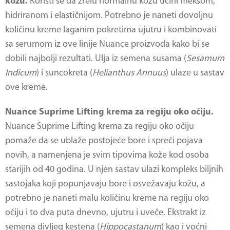
kožu.
Koristi se da zrelu normalnu kožu učini mekšom,
hidriranom i elastičnijom. Potrebno je naneti dovoljnu
količinu kreme laganim pokretima ujutru i kombinovati
sa serumom iz ove linije Nuance proizvoda kako bi se
dobili najbolji rezultati. Ulja iz semena susama (
Sesamum
Indicum
) i suncokreta (
Helianthus Annuus
) ulaze u sastav
ove kreme.
Nuance Suprime Lifting krema za regiju oko očiju.
Nuance Suprime Lifting krema za regiju oko očiju
pomaže da se ublaže postojeće bore i spreči pojava
novih, a namenjena je svim tipovima kože kod osoba
starijih od 40 godina. U njen sastav ulazi kompleks biljnih
sastojaka koji popunjavaju bore i osvežavaju kožu, a
potrebno je naneti malu količinu kreme na regiju oko
očiju i to dva puta dnevno, ujutru i uveče. Ekstrakt iz
semena divljeg kestena (
Hippocastanum
) kao i voćni