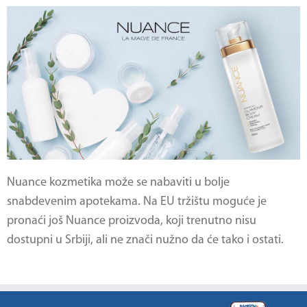
Nuance kozmetika može se nabaviti u bolje
snabdevenim apotekama. Na EU tržištu moguće je
pronaći još Nuance proizvoda, koji trenutno nisu
dostupni u Srbiji, ali ne znači nužno da će tako i ostati.