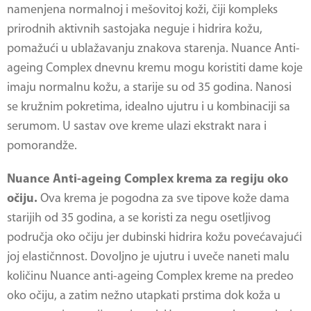
namenjena normalnoj i mešovitoj koži, čiji kompleks
prirodnih aktivnih sastojaka neguje i hidrira kožu,
pomažući u ublažavanju znakova starenja. Nuance Anti-
ageing Complex dnevnu kremu mogu koristiti dame koje
imaju normalnu kožu, a starije su od 35 godina. Nanosi
se kružnim pokretima, idealno ujutru i u kombinaciji sa
serumom. U sastav ove kreme ulazi ekstrakt nara i
pomorandže.
Nuance Anti-ageing Complex krema za regiju oko
očiju.
Ova krema je pogodna za sve tipove kože dama
starijih od 35 godina, a se koristi za negu osetljivog
područja oko očiju jer dubinski hidrira kožu povećavajući
joj elastičnnost. Dovoljno je ujutru i uveče naneti malu
količinu Nuance anti-ageing Complex kreme na predeo
oko očiju, a zatim nežno utapkati prstima dok koža u