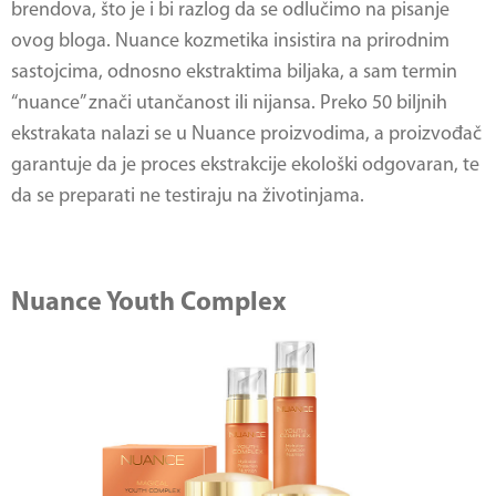
brendova, što je i bi razlog da se odlučimo na pisanje
ovog bloga. Nuance kozmetika insistira na prirodnim
sastojcima, odnosno ekstraktima biljaka, a sam termin
“nuance” znači utančanost ili nijansa. Preko 50 biljnih
ekstrakata nalazi se u Nuance proizvodima, a proizvođač
garantuje da je proces ekstrakcije ekološki odgovaran, te
da se preparati ne testiraju na životinjama.
Nuance Youth Complex