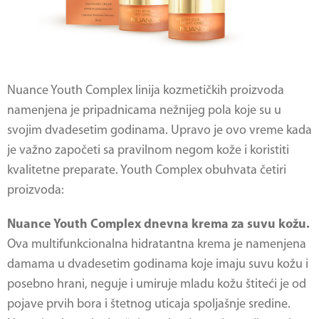
Nuance Youth Complex linija kozmetičkih proizvoda
namenjena je pripadnicama nežnijeg pola koje su u
svojim dvadesetim godinama. Upravo je ovo vreme kada
je važno započeti sa pravilnom negom kože i koristiti
kvalitetne preparate. Youth Complex obuhvata četiri
proizvoda:
Nuance Youth Complex dnevna krema za suvu kožu.
Ova multifunkcionalna hidratantna krema je namenjena
damama u dvadesetim godinama koje imaju suvu kožu i
posebno hrani, neguje i umiruje mladu kožu štiteći je od
pojave prvih bora i štetnog uticaja spoljašnje sredine.