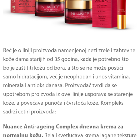
Reč je o liniji proizvoda namenjenoj nezi zrele i zahtevne
kože dama starijih od 35 godina, kada je potrebno što
bolje zaštititi kožu od bora, a što se ne može postići
samo hidratacijom, već je neophodan i unos vitamina,
minerala i antioksidanasa. Proizvođač tvrdi da se
upotrebom proizvoda iz ove linije usporava se starenje
kože, a povećava punoća i čvrstoća kože. Kompleks
sadrži četiri proizvoda:
Nuance Anti-ageing Complex dnevna krema za
normalnu kožu.
Bela i svetlucava krema lagane teksture