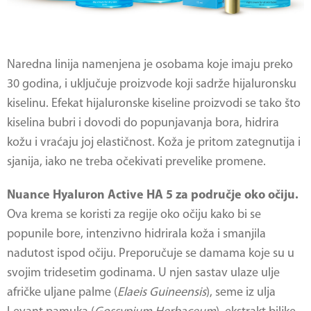
Naredna linija namenjena je osobama koje imaju preko
30 godina, i uključuje proizvode koji sadrže hijaluronsku
kiselinu. Efekat hijaluronske kiseline proizvodi se tako što
kiselina bubri i dovodi do popunjavanja bora, hidrira
kožu i vraćaju joj elastičnost. Koža je pritom zategnutija i
sjanija, iako ne treba očekivati prevelike promene.
Nuance Hyaluron Active HA 5 za područje oko očiju.
Ova krema se koristi za regije oko očiju kako bi se
popunile bore, intenzivno hidrirala koža i smanjila
nadutost ispod očiju. Preporučuje se damama koje su u
svojim tridesetim godinama. U njen sastav ulaze ulje
afričke uljane palme (
Elaeis Guineensis
), seme iz ulja