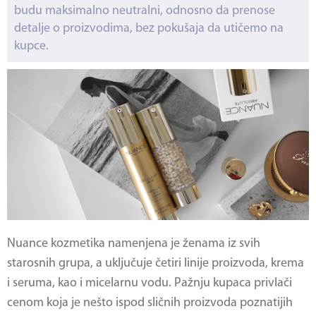
budu maksimalno neutralni, odnosno da prenose
detalje o proizvodima, bez pokušaja da utičemo na
kupce.
Nuance kozmetika namenjena je ženama iz svih
starosnih grupa, a uključuje četiri linije proizvoda, krema
i seruma, kao i micelarnu vodu. Pažnju kupaca privlači
cenom koja je nešto ispod sličnih proizvoda poznatijih