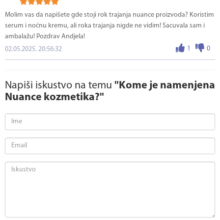
Molim vas da napišete gde stoji rok trajanja nuance proizvoda? Koristim
serum i noćnu kremu, ali roka trajanja nigde ne vidim! Sacuvala sam i
ambalažu! Pozdrav Andjela!
1
0
02.05.2025. 20:56:32
Napiši iskustvo na temu
"Kome je namenjena
Nuance kozmetika?"