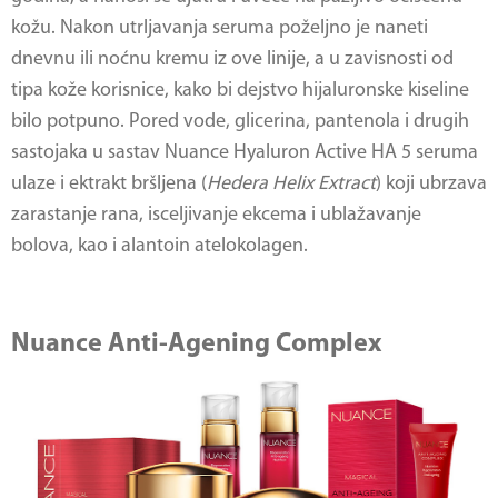
kožu. Nakon utrljavanja seruma poželjno je naneti
dnevnu ili noćnu kremu iz ove linije, a u zavisnosti od
tipa kože korisnice, kako bi dejstvo hijaluronske kiseline
bilo potpuno. Pored vode, glicerina, pantenola i drugih
sastojaka u sastav Nuance Hyaluron Active HA 5 seruma
ulaze i ektrakt bršljena (
Hedera Helix Extract
) koji ubrzava
zarastanje rana, isceljivanje ekcema i ublažavanje
bolova, kao i alantoin atelokolagen.
Nuance Anti-Agening Complex