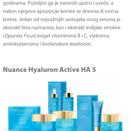
godinama. Poželjno ga je nanositi ujutru i uveče, a
nakon njegove apsorpcije koriste se dnevna ili noćna
krema. Jedan od najvažnijih sastojaka ovog seruma je
ekstrakt lista ruzmarina, kao i ekstrakt indijske smokve
(
Opuntia Ficus
) bogat vitaminima B i C, vlaknima,
antioksidansima i linolenskom kiselinom.
Nuance Hyaluron Active HA 5