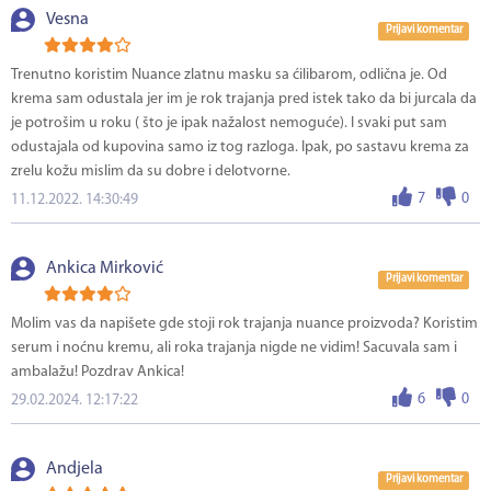
Vesna
Prijavi komentar
Trenutno koristim Nuance zlatnu masku sa ćilibarom, odlična je. Od
krema sam odustala jer im je rok trajanja pred istek tako da bi jurcala da
je potrošim u roku ( što je ipak nažalost nemoguće). I svaki put sam
odustajala od kupovina samo iz tog razloga. Ipak, po sastavu krema za
zrelu kožu mislim da su dobre i delotvorne.
7
0
11.12.2022. 14:30:49
Ankica Mirković
Prijavi komentar
Molim vas da napišete gde stoji rok trajanja nuance proizvoda? Koristim
serum i noćnu kremu, ali roka trajanja nigde ne vidim! Sacuvala sam i
ambalažu! Pozdrav Ankica!
6
0
29.02.2024. 12:17:22
Andjela
Prijavi komentar