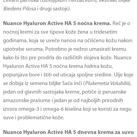
Levant pamuka (
Gossypium Herbaceum
), ekstrakt biljke
Biedens Pilosa
i drugi sastojci.
Nuance Hyaluron Active HA 5 noćna krema.
Reč je o
noćnoj kremi za sve tipove kože žena u tridesetim
godinama, koja se uveče nanosi na očišćenu kožu nakon
upotrebe seruma. Potrebno je nežno umasirati kremu
kako bi što pre prodrla do različitih slojeva kože. Nuance
Hyaluron Active HA 5 noćna krema hidrira kožu,
popunjava bore i štiti od uticaja spoljne sredine. Ulje koje
se dobija iz semena biljke Sača inči (
Plukenetia Volubilis
),
jedan od glavnih sastojaka kreme, potiče iz peruanske
amazonske prašume i jedan je od najboljih prirodnih
izvora omega-3 i omega-6 kiselina koji se koristi za negu
suve i problematične kože.
Nuance Hyaluron Active HA 5 dnevna krema za suvu