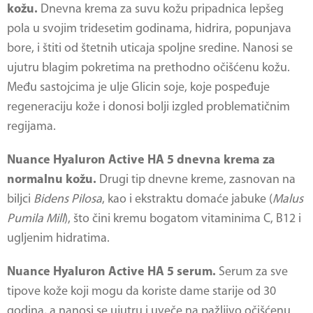
kožu.
Dnevna krema za suvu kožu pripadnica lepšeg
pola u svojim tridesetim godinama, hidrira, popunjava
bore, i štiti od štetnih uticaja spoljne sredine. Nanosi se
ujutru blagim pokretima na prethodno očišćenu kožu.
Među sastojcima je ulje Glicin soje, koje pospeđuje
regeneraciju kože i donosi bolji izgled problematičnim
regijama.
Nuance Hyaluron Active HA 5 dnevna krema za
normalnu kožu.
Drugi tip dnevne kreme, zasnovan na
biljci
Bidens Pilosa
, kao i ekstraktu domaće jabuke (
Malus
Pumila Mill
), što čini kremu bogatom vitaminima C, B12 i
ugljenim hidratima.
Nuance Hyaluron Active HA 5 serum.
Serum za sve
tipove kože koji mogu da koriste dame starije od 30
godina, a nanosi se ujutru i uveče na pažljivo očišćenu