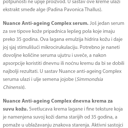
potpunosti ne upije proizvod. U sastav ove kreme ulazi
ekstrakt smeđe alge (Padina Pavonica Thallus).
Nuance Anti-ageing Complex serum.
Još jedan serum
za sve tipove kože pripadnica lepšeg pola koje imaju
preko 35 godina. Ova lagana emulzija hidrira kožu i daje
joj sjaj stimulišući mikrocirukulaciju. Potrebno je naneti
dovoljne količine seruma ujutru i uveče, a nakon
apsorpcije koristiti dnevnu ili noćnu kremu da bi se dobili
najbolji rezultati. U sastav Nuance anti-ageing Complex
seruma ulazi i ulje semena jojobe (
Simmondsia
Chinensis
).
Nuance Anti-ageing Complex dnevna krema za
suvu kožu.
Svetlucava krema lagane i fine teksture koja
je namenjena suvoj koži dama starijih od 35 godina, a
pomaže u ublažavanju znakova starenja. Aktivni sastojci