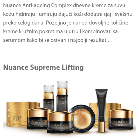
Nuance Anti-ageing Complex dnevne kreme za suvu
kožu hidriraju i umiruju dajući koži dodatni sjaj i svežinu
preko celog dana. Poželjno je naneti dovoljne količine
kreme kružnim pokretima ujutru i kombinovati sa
serumom kako bi se ostvarili najbolji rezultati.
Nuance Supreme Lifting