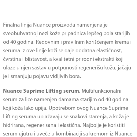
Finalna linija Nuance proizvoda namenjena je
sveobuhvatnoj nezi kože pripadnica lepšeg pola starijih
od 40 godina. Redovnim i pravilnim korišćenjem krema i
seruma iz ove linije koži se daje dodatna elastičnost,
čvrstina i blistavost, a kvalitetni prirodni ekstrakti koji
ulaze u njen sastav u potpunosti regenerišu kožu, jačaju
je i smanjuju pojavu vidljivih bora.
Nuance Suprime Lifting serum.
Multifunkcionalni
serum za lice namenjen damama starijim od 40 godina
koji koža lako upija. Upotrebom ovog Nuance Suprime
Lifting seruma ublažavaju se snakovi starenja, a koža je
hidrirana, regenerisana i elastična. Najbolje je koristiti
serum ujutru i uveče u kombinaciji sa kremom iz Nuance