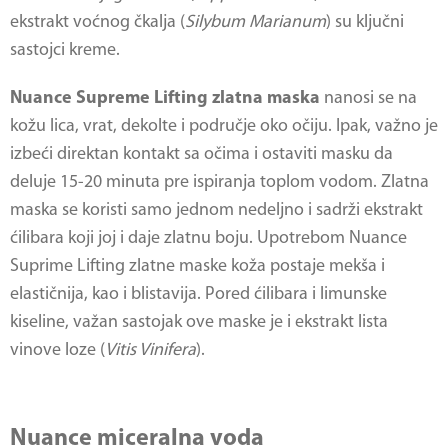
ekstrakt voćnog čkalja (
Silybum Marianum
) su ključni
sastojci kreme.
Nuance Supreme Lifting zlatna maska
nanosi se na
kožu lica, vrat, dekolte i područje oko očiju. Ipak, važno je
izbeći direktan kontakt sa očima i ostaviti masku da
deluje 15-20 minuta pre ispiranja toplom vodom. Zlatna
maska se koristi samo jednom nedeljno i sadrži ekstrakt
ćilibara koji joj i daje zlatnu boju. Upotrebom Nuance
Suprime Lifting zlatne maske koža postaje mekša i
elastičnija, kao i blistavija. Pored ćilibara i limunske
kiseline, važan sastojak ove maske je i ekstrakt lista
vinove loze (
Vitis Vinifera
).
Nuance miceralna voda