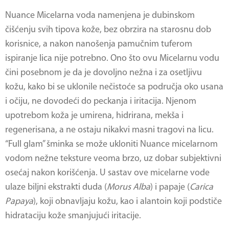
Nuance Micelarna voda namenjena je dubinskom
čišćenju svih tipova kože, bez obrzira na starosnu dob
korisnice, a nakon nanošenja pamučnim tuferom
ispiranje lica nije potrebno. Ono što ovu Micelarnu vodu
čini posebnom je da je dovoljno nežna i za osetljivu
kožu, kako bi se uklonile nečistoće sa područja oko usana
i očiju, ne dovodeći do peckanja i iritacija. Njenom
upotrebom koža je umirena, hidrirana, mekša i
regenerisana, a ne ostaju nikakvi masni tragovi na licu.
“Full glam” šminka se može ukloniti Nuance micelarnom
vodom nežne teksture veoma brzo, uz dobar subjektivni
osećaj nakon korišćenja. U sastav ove micelarne vode
ulaze biljni ekstrakti duda (
Morus Alba
) i papaje (
Carica
Papaya
), koji obnavljaju kožu, kao i alantoin koji podstiče
hidrataciju kože smanjujući iritacije.