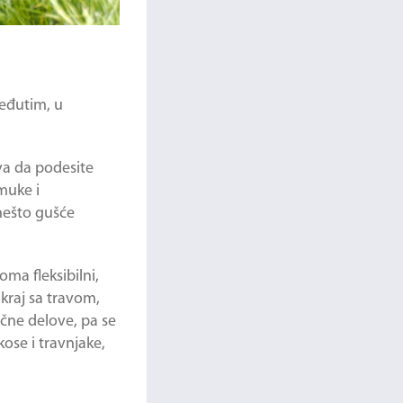
Međutim, u
va da podesite
muke i
 nešto gušće
oma fleksibilni,
 kraj sa travom,
čne delove, pa se
ose i travnjake,