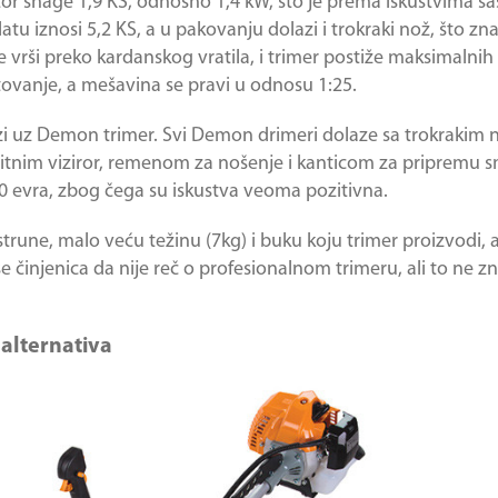
or snage 1,9 KS, odnosno 1,4 kW, što je prema iskustvima s
u iznosi 5,2 KS, a u pakovanju dolazi i trokraki nož, što zn
se vrši preko kardanskog vratila, i trimer postiže maksimalnih
ovanje, a mešavina se pravi u odnosu 1:25.
i uz Demon trimer. Svi Demon drimeri dolaze sa trokrakim
titnim viziror, remenom za nošenje i kanticom za pripremu s
 evra, zbog čega su iskustva veoma pozitivna.
trune, malo veću težinu (7kg) i buku koju trimer proizvodi, al
se činjenica da nije reč o profesionalnom trimeru, ali to ne z
 alternativa