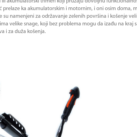
 ili akumulatorski trimeri koji pružaju dovoljnu funkcionalno
već prelaze ka akumulatorskim i motornim, i oni osim doma, 
e su namenjeni za održavanje zelenih površina i košenje veli
ima velike snage, koji bez problema mogu da izađu na kraj sa
va i za duža košenja.