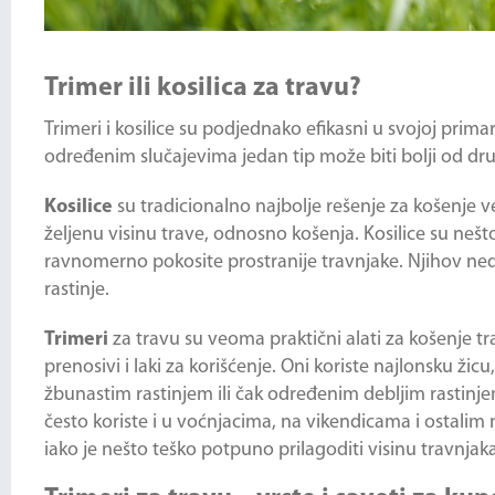
Trimer ili kosilica za travu?
Trimeri i kosilice su podjednako efikasni u svojoj prim
određenim slučajevima jedan tip može biti bolji od dr
Kosilice
su tradicionalno najbolje rešenje za košenje 
željenu visinu trave, odnosno košenja. Kosilice su nešt
ravnomerno pokosite prostranije travnjake. Njihov nedos
rastinje.
Trimeri
za travu su veoma praktični alati za košenje tra
prenosivi i laki za korišćenje. Oni koriste najlonsku ži
žbunastim rastinjem ili čak određenim debljim rastinj
često koriste i u voćnjacima, na vikendicama i ostali
iako je nešto teško potpuno prilagoditi visinu travnjaka