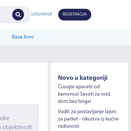
LOGOVANJE
REGISTRACIJA
Baza firmi
Novo u kategoriji
Čuvajte aparate od
kamenca! Saveti za svež
dom bez briga!
Vodič za postavljanje lajsni
ruke
za parket - iskustva iz kućne
radisnosti
 objektivnih