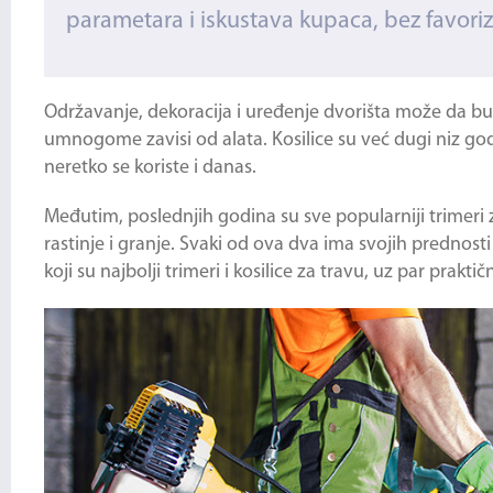
parametara i iskustava kupaca, bez favor
Održavanje, dekoracija i uređenje dvorišta može da bu
umnogome zavisi od alata. Kosilice su već dugi niz god
neretko se koriste i danas.
Međutim, poslednjih godina su sve popularniji trimeri 
rastinje i granje. Svaki od ova dva ima svojih prednos
koji su najbolji trimeri i kosilice za travu, uz par prakti