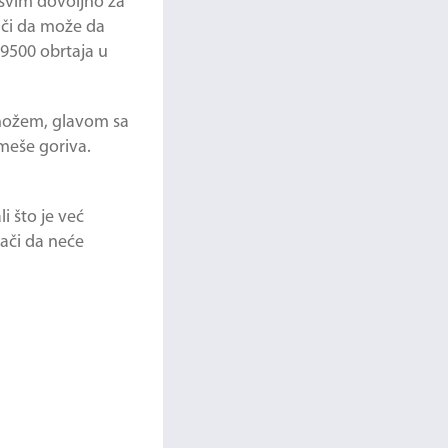
asvim dovoljno za
ači da može da
 9500 obrtaja u
 nožem, glavom sa
meše goriva.
i što je već
nači da neće