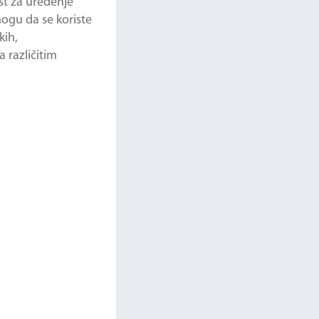
st za uređenje
mogu da se koriste
kih,
 različitim