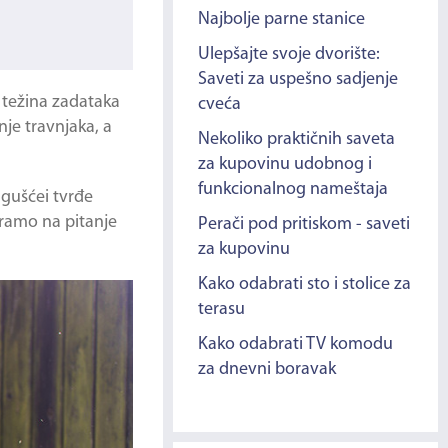
Najbolje parne stanice
Ulepšajte svoje dvorište:
Saveti za uspešno sadjenje
 težina zadataka
cveća
nje travnjaka, a
Nekoliko praktičnih saveta
za kupovinu udobnog i
funkcionalnog nameštaja
 gušćei tvrđe
aramo na pitanje
Perači pod pritiskom - saveti
za kupovinu
Kako odabrati sto i stolice za
terasu
Kako odabrati TV komodu
za dnevni boravak