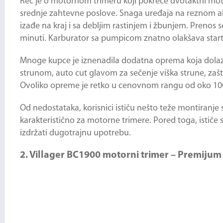
Reč je o motornom trimeru koji pokreće dvotaktni mot
srednje zahtevne poslove. Snaga uređaja na reznom alat
izađe na kraj i sa debljim rastinjem i žbunjem. Prenos 
minuti. Karburator sa pumpicom znatno olakšava start
Mnoge kupce je iznenadila dodatna oprema koja dolaz
strunom, auto cut glavom za sečenje viška strune, zaš
Ovoliko opreme je retko u cenovnom rangu od oko 100
Od nedostataka, korisnici ističu nešto teže montiranje s
karakteristično za motorne trimere. Pored toga, ističe 
izdržati dugotrajnu upotrebu.
2. Villager BC1900 motorni trimer – Premijum