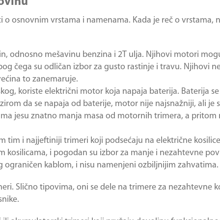
povinu
ti o osnovnim vrstama i namenama. Kada je reč o vrstama, na
benzin, odnosno mešavinu benzina i 2T ulja. Njihovi motori mo
g čega su odličan izbor za gusto rastinje i travu. Njihovi n
 većina to zanemaruje.
kog, koriste električni motor koja napaja baterija. Baterija s
bzirom da se napaja od baterije, motor nije najsnažniji, ali je
g tima jesu znatno manja masa od motornih trimera, a prito
tim i najjeftiniji trimeri koji podsećaju na električne kosilice.
nim kosilicama, i pogodan su izbor za manje i nezahtevne površ
eg ograničen kablom, i nisu namenjeni ozbiljnijim zahvatima.
eri. Slično tipovima, oni se dele na trimere za nezahtevne ko
snike.