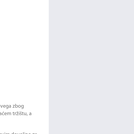
 svega zbog
ćem tržištu, a