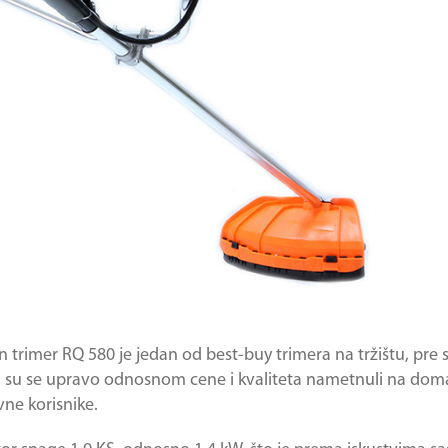
 trimer RQ 580 je jedan od best-buy trimera na tržištu, pre
 su se upravo odnosnom cene i kvaliteta nametnuli na doma
vne korisnike.