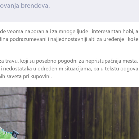
izovanja brendova.
de veoma naporan ali za mnoge ljude i interesantan hobi, a
ina podrazumevani i najjednostavniji alti za uređenje i koše
za travu, koji su posebno pogodni za nepristupačnija mesta,
ti i nedostataka u određenim situacijama, pa u tekstu odgov
čnih saveta pri kupovini.