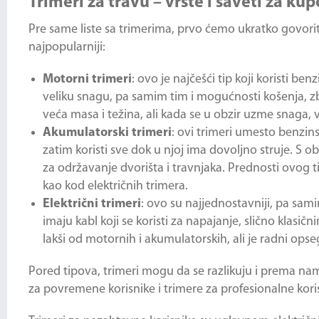
Trimeri za travu – vrste i saveti za ku
Pre same liste sa trimerima, prvo ćemo ukratko govori
najpopularniji:
Motorni trimeri
: ovo je najčešći tip koji koristi 
veliku snagu, pa samim tim i mogućnosti košenja, zbo
veća masa i težina, ali kada se u obzir uzme snaga,
Akumulatorski trimeri
: ovi trimeri umesto benzins
zatim koristi sve dok u njoj ima dovoljno struje. S o
za održavanje dvorišta i travnjaka. Prednosti ovo
kao kod električnih trimera.
Električni trimeri
: ovo su najjednostavniji, pa samim 
imaju kabl koji se koristi za napajanje, slično klasič
lakši od motornih i akumulatorskih, ali je radni ops
Pored tipova, trimeri mogu da se razlikuju i prema nam
za povremene korisnike i trimere za profesionalne kori