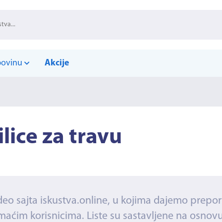
povinu
Akcije
ilice za travu
je deo sajta iskustva.online, u kojima dajemo prepo
maćim korisnicima. Liste su sastavljene na osnovu