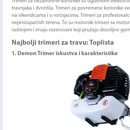
Trimeri za nezahtevne korisnike su uglavnom električni
travnjaka i dvorišta. Trimeri za povremene korisnike 
na vikendicama i u voćnjacima. Trimeri za profesionalc
nepristupačnih terena. To su motorski trimeri sa motor
rastinjem i imaju rezervoare koji pružaju dovoljno gori
Najbolji trimeri za travu: Toplista
1. Demon Trimer iskustva i karakteristike