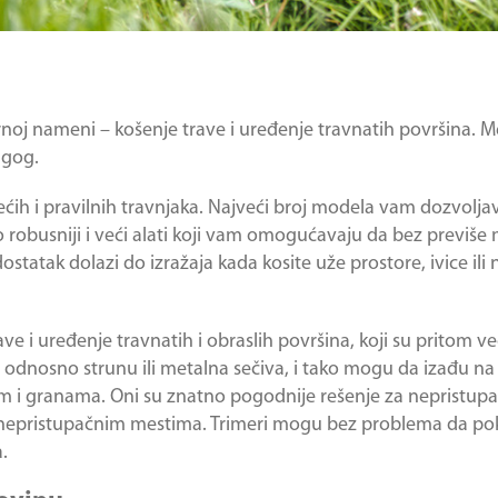
arnoj nameni – košenje trave i uređenje travnatih površina. 
ugog.
većih i pravilnih travnjaka. Najveći broj modela vam dozvolja
o robusniji i veći alati koji vam omogućavaju da bez previše 
tatak dolazi do izražaja kada kosite uže prostore, ivice ili
ve i uređenje travnatih i obraslih površina, koji su pritom ve
cu, odnosno strunu ili metalna sečiva, i tako mogu da izađu na
em i granama. Oni su znatno pogodnije rešenje za nepristupa
m nepristupačnim mestima. Trimeri mogu bez problema da pok
.