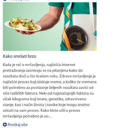
Kako smršati brzo
Kada je reč o mršavljenju, najčešća internet
pretraživanja zasnivaju se na pitanjima kako do
rezultata doći u što kraćem roku. Zdravo mršavljenje je
najčešće proces koji iziskuje vreme, a koliko će vremena
biti potrebno za postizanje željenih rezultata zavisi od
više različitih faktora. Neki od najznačajnijih faktora su
višak kilograma koji imate, genetika, zdravstveno
stanje, kao i način života i navike koje mogu znatno
uticati na sam proces. Kako biste ušli u proces
mršavljenja potrebno je uo...
Pročitaj više