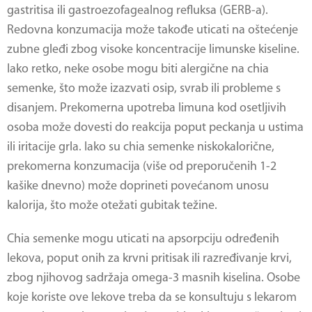
gastritisa ili gastroezofagealnog refluksa (GERB-a).
Redovna konzumacija može takođe uticati na oštećenje
zubne gleđi zbog visoke koncentracije limunske kiseline.
Iako retko, neke osobe mogu biti alergične na chia
semenke, što može izazvati osip, svrab ili probleme s
disanjem. Prekomerna upotreba limuna kod osetljivih
osoba može dovesti do reakcija poput peckanja u ustima
ili iritacije grla. Iako su chia semenke niskokalorične,
prekomerna konzumacija (više od preporučenih 1-2
kašike dnevno) može doprineti povećanom unosu
kalorija, što može otežati gubitak težine.
Chia semenke mogu uticati na apsorpciju određenih
lekova, poput onih za krvni pritisak ili razređivanje krvi,
zbog njihovog sadržaja omega-3 masnih kiselina. Osobe
koje koriste ove lekove treba da se konsultuju s lekarom