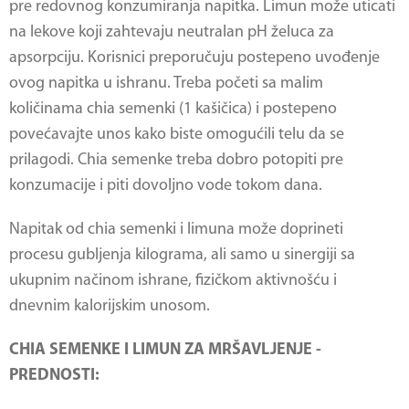
pre redovnog konzumiranja napitka. Limun može uticati
na lekove koji zahtevaju neutralan pH želuca za
apsorpciju. Korisnici preporučuju postepeno uvođenje
ovog napitka u ishranu. Treba početi sa malim
količinama chia semenki (1 kašičica) i postepeno
povećavajte unos kako biste omogućili telu da se
prilagodi. Chia semenke treba dobro potopiti pre
konzumacije i piti dovoljno vode tokom dana.
Napitak od chia semenki i limuna može doprineti
procesu gubljenja kilograma, ali samo u sinergiji sa
ukupnim načinom ishrane, fizičkom aktivnošću i
dnevnim kalorijskim unosom.
CHIA SEMENKE I LIMUN ZA MRŠAVLJENJE -
PREDNOSTI: