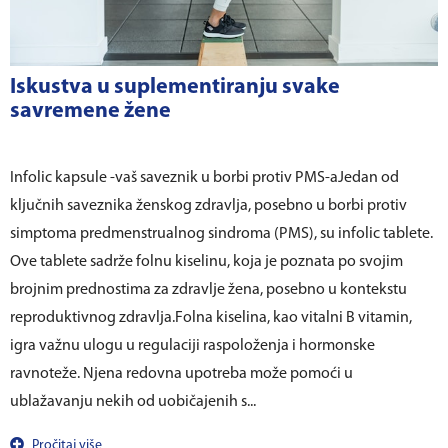
Iskustva u suplementiranju svake
savremene žene
Infolic kapsule -vaš saveznik u borbi protiv PMS-aJedan od
ključnih saveznika ženskog zdravlja, posebno u borbi protiv
simptoma predmenstrualnog sindroma (PMS), su infolic tablete.
Ove tablete sadrže folnu kiselinu, koja je poznata po svojim
brojnim prednostima za zdravlje žena, posebno u kontekstu
reproduktivnog zdravlja.Folna kiselina, kao vitalni B vitamin,
igra važnu ulogu u regulaciji raspoloženja i hormonske
ravnoteže. Njena redovna upotreba može pomoći u
ublažavanju nekih od uobičajenih s...
Pročitaj više