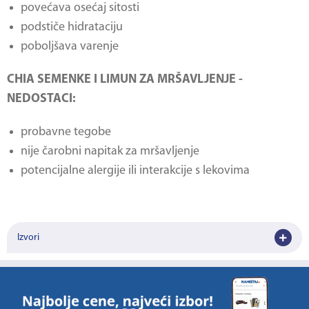
povećava osećaj sitosti
podstiče hidrataciju
poboljšava varenje
CHIA SEMENKE I LIMUN ZA MRŠAVLJENJE -
NEDOSTACI:
probavne tegobe
nije čarobni napitak za mršavljenje
potencijalne alergije ili interakcije s lekovima
Izvori