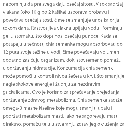
napominju da pre svega daju osećaj sitosti. Visok sadržaj
vlakana (oko 10 g po 2 kašike) usporava probavu i
povećava osećaj sitosti, čime se smanjuje unos kalorija
tokom dana. Rastvorljiva vlakna upijaju vodu i formiraju
gel u stomaku, što doprinosi osećaju punoće. Kada se
potapaju u tečnost, chia semenke mogu apsorbovati do
12 puta svoje težine u vodi, čime povećavaju volumen i
dodatno zasićuju organizam, dok istovremeno pomažu
u održavanju hidratacije. Konzumacija chia semenki
može pomoći u kontroli nivoa šećera u krvi, što smanjuje
nagle skokove energije i žudnju za nezdravim
grickalicama. Ovo je korisno za sprečavanje prejedanja i
održavanje zdravog metabolizma. Chia semenke sadrže
omega-3 masne kiseline koje mogu smanjiti upalu i
podržati metabolizam masti. Iako ne sagorevaju masti
direktno, pomažu telu u stvaranju zdravijeg okruženja za