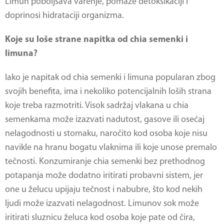
Limun poboljšava varenje, pomaže detoksikaciji i
doprinosi hidrataciji organizma.
Koje su loše strane napitka od chia semenki i
limuna?
Iako je
napitak od chia semenki i limuna
popularan zbog
svojih benefita, ima i nekoliko potencijalnih loših strana
koje treba razmotriti. Visok sadržaj vlakana u chia
semenkama može izazvati nadutost, gasove ili osećaj
nelagodnosti u stomaku, naročito kod osoba koje nisu
navikle na hranu bogatu vlaknima ili koje unose premalo
tečnosti. Konzumiranje chia semenki bez prethodnog
potapanja može dodatno iritirati probavni sistem, jer
one u želucu upijaju tečnost i nabubre, što kod nekih
ljudi može izazvati nelagodnost. Limunov sok može
iritirati sluznicu želuca kod osoba koje pate od čira,