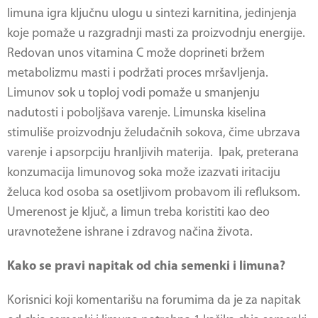
limuna igra ključnu ulogu u sintezi karnitina, jedinjenja
koje pomaže u razgradnji masti za proizvodnju energije.
Redovan unos vitamina C može doprineti bržem
metabolizmu masti i podržati proces mršavljenja.
Limunov sok u toploj vodi pomaže u smanjenju
nadutosti i poboljšava varenje. Limunska kiselina
stimuliše proizvodnju želudačnih sokova, čime ubrzava
varenje i apsorpciju hranljivih materija​. Ipak, preterana
konzumacija limunovog soka može izazvati iritaciju
želuca kod osoba sa osetljivom probavom ili refluksom.
Umerenost je ključ, a limun treba koristiti kao deo
uravnotežene ishrane i zdravog načina života.
Kako se pravi napitak od chia semenki i limuna?
Korisnici koji komentarišu na forumima da je za
napitak