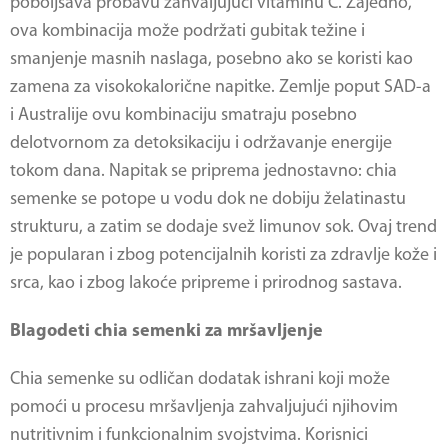
poboljšava probavu zahvaljujući vitaminu C. Zajedno,
ova kombinacija može podržati gubitak težine i
smanjenje masnih naslaga, posebno ako se koristi kao
zamena za visokokalorične napitke. Zemlje poput SAD-a
i Australije ovu kombinaciju smatraju posebno
delotvornom za detoksikaciju i održavanje energije
tokom dana. Napitak se priprema jednostavno: chia
semenke se potope u vodu dok ne dobiju želatinastu
strukturu, a zatim se dodaje svež limunov sok. Ovaj trend
je popularan i zbog potencijalnih koristi za zdravlje kože i
srca, kao i zbog lakoće pripreme i prirodnog sastava​.
Blagodeti chia semenki za mršavljenje
Chia semenke su odličan dodatak ishrani koji može
pomoći u procesu mršavljenja zahvaljujući njihovim
nutritivnim i funkcionalnim svojstvima. Korisnici