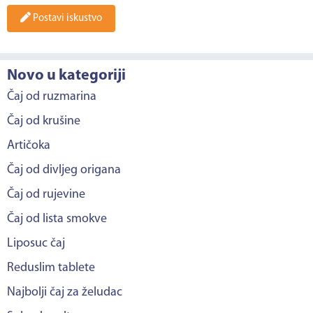
Postavi iskustvo
Novo u kategoriji
Čaj od ruzmarina
Čaj od krušine
Artičoka
Čaj od divljeg origana
Čaj od rujevine
Čaj od lista smokve
Liposuc čaj
Reduslim tablete
Najbolji čaj za želudac