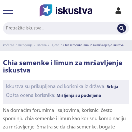
Početna
/
Kategorije
/
Ishrana
/
Dijete
/
Chia semenke i limun za mršavljenje iskustva
Chia semenke i limun za mršavljenje
iskustva
Iskustva su prikupljena od korisnika iz država:
Srbija
Opšta ocena korisnika:
Mišljenja su podeljena
Na domaćim forumima i sajtovima, korisnici često
spominju chia semenke i limun kao korisnu kombinaciju
za mršavljenje. Smatra se da chia semenke, bogate