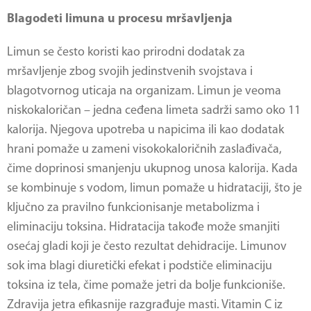
Blagodeti limuna u procesu mršavljenja
Limun se često koristi kao prirodni dodatak za
mršavljenje zbog svojih jedinstvenih svojstava i
blagotvornog uticaja na organizam. Limun je veoma
niskokaloričan – jedna ceđena limeta sadrži samo oko 11
kalorija. Njegova upotreba u napicima ili kao dodatak
hrani pomaže u zameni visokokaloričnih zaslađivača,
čime doprinosi smanjenju ukupnog unosa kalorija. Kada
se kombinuje s vodom, limun pomaže u hidrataciji, što je
ključno za pravilno funkcionisanje metabolizma i
eliminaciju toksina. Hidratacija takođe može smanjiti
osećaj gladi koji je često rezultat dehidracije. Limunov
sok ima blagi diuretički efekat i podstiče eliminaciju
toksina iz tela, čime pomaže jetri da bolje funkcioniše.
Zdravija jetra efikasnije razgrađuje masti. Vitamin C iz