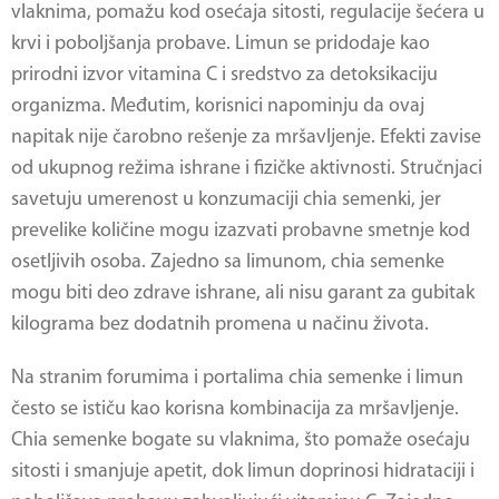
vlaknima, pomažu kod osećaja sitosti, regulacije šećera u
krvi i poboljšanja probave. Limun se pridodaje kao
prirodni izvor vitamina C i sredstvo za detoksikaciju
organizma. Međutim, korisnici napominju da ovaj
napitak nije čarobno rešenje za mršavljenje. Efekti zavise
od ukupnog režima ishrane i fizičke aktivnosti. Stručnjaci
savetuju umerenost u konzumaciji chia semenki, jer
prevelike količine mogu izazvati probavne smetnje kod
osetljivih osoba. Zajedno sa limunom, chia semenke
mogu biti deo zdrave ishrane, ali nisu garant za gubitak
kilograma bez dodatnih promena u načinu života.
Na stranim forumima i portalima
chia semenke i limun
često se ističu kao korisna kombinacija za mršavljenje.
Chia semenke bogate su vlaknima, što pomaže osećaju
sitosti i smanjuje apetit, dok limun doprinosi hidrataciji i