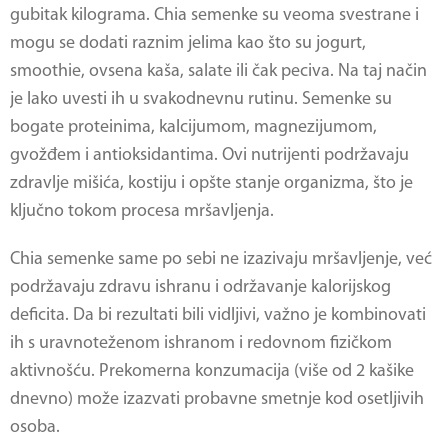
gubitak kilograma. Chia semenke su veoma svestrane i
mogu se dodati raznim jelima kao što su jogurt,
smoothie, ovsena kaša, salate ili čak peciva. Na taj način
je lako uvesti ih u svakodnevnu rutinu. Semenke su
bogate proteinima, kalcijumom, magnezijumom,
gvožđem i antioksidantima. Ovi nutrijenti podržavaju
zdravlje mišića, kostiju i opšte stanje organizma, što je
ključno tokom procesa mršavljenja.
Chia semenke same po sebi ne izazivaju mršavljenje, već
podržavaju zdravu ishranu i održavanje kalorijskog
deficita. Da bi rezultati bili vidljivi, važno je kombinovati
ih s uravnoteženom ishranom i redovnom fizičkom
aktivnošću. Prekomerna konzumacija (više od 2 kašike
dnevno) može izazvati probavne smetnje kod osetljivih
osoba.