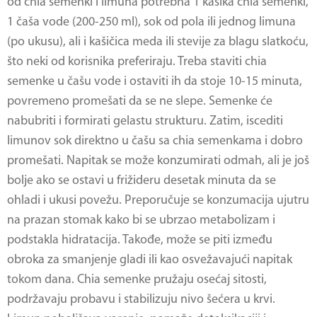
od chia semenki i limuna
potrebna 1 kašika chia semenki,
1 čaša vode (200-250 ml), sok od pola ili jednog limuna
(po ukusu), ali i kašičica meda ili stevije za blagu slatkoću,
što neki od korisnika preferiraju. Treba staviti chia
semenke u čašu vode i ostaviti ih da stoje 10-15 minuta,
povremeno promešati da se ne slepe. Semenke će
nabubriti i formirati gelastu strukturu. Zatim, iscediti
limunov sok direktno u čašu sa chia semenkama i dobro
promešati. Napitak se može konzumirati odmah, ali je još
bolje ako se ostavi u frižideru desetak minuta da se
ohladi i ukusi povežu. Preporučuje se konzumacija ujutru
na prazan stomak kako bi se ubrzao metabolizam i
podstakla hidratacija. Takođe, može se piti između
obroka za smanjenje gladi ili kao osvežavajući napitak
tokom dana. Chia semenke pružaju osećaj sitosti,
podržavaju probavu i stabilizuju nivo šećera u krvi.