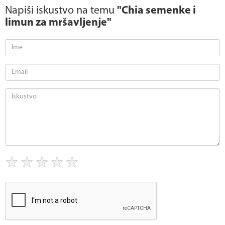
Napiši iskustvo na temu
"Chia semenke i
limun za mršavljenje"
★
★
★
★
★