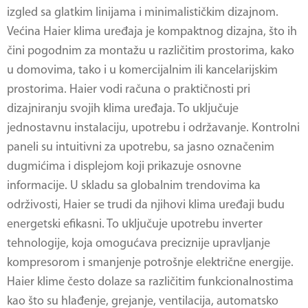
izgled sa glatkim linijama i minimalističkim dizajnom.
Većina Haier klima uređaja je kompaktnog dizajna, što ih
čini pogodnim za montažu u različitim prostorima, kako
u domovima, tako i u komercijalnim ili kancelarijskim
prostorima. Haier vodi računa o praktičnosti pri
dizajniranju svojih klima uređaja. To uključuje
jednostavnu instalaciju, upotrebu i održavanje. Kontrolni
paneli su intuitivni za upotrebu, sa jasno označenim
dugmićima i displejom koji prikazuje osnovne
informacije. U skladu sa globalnim trendovima ka
održivosti, Haier se trudi da njihovi klima uređaji budu
energetski efikasni. To uključuje upotrebu inverter
tehnologije, koja omogućava preciznije upravljanje
kompresorom i smanjenje potrošnje električne energije.
Haier klime često dolaze sa različitim funkcionalnostima
kao što su hlađenje, grejanje, ventilacija, automatsko