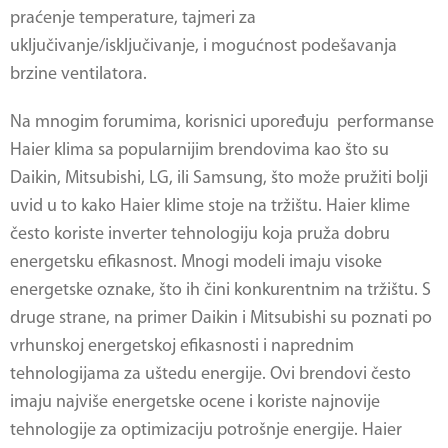
praćenje temperature, tajmeri za
uključivanje/isključivanje, i mogućnost podešavanja
brzine ventilatora.
Na mnogim forumima, korisnici upoređuju performanse
Haier klima sa popularnijim brendovima kao što su
Daikin, Mitsubishi, LG, ili Samsung, što može pružiti bolji
uvid u to kako Haier klime stoje na tržištu. Haier klime
često koriste inverter tehnologiju koja pruža dobru
energetsku efikasnost. Mnogi modeli imaju visoke
energetske oznake, što ih čini konkurentnim na tržištu. S
druge strane, na primer Daikin i Mitsubishi su poznati po
vrhunskoj energetskoj efikasnosti i naprednim
tehnologijama za uštedu energije. Ovi brendovi često
imaju najviše energetske ocene i koriste najnovije
tehnologije za optimizaciju potrošnje energije. Haier