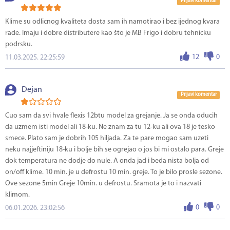
Prijavi komentar
Klime su odlicnog kvaliteta dosta sam ih namotirao i bez ijednog kvara
rade. Imaju i dobre distributere kao što je MB Frigo i dobru tehnicku
podrsku.
12
0
11.03.2025. 22:25:59
Dejan
Prijavi komentar
Cuo sam da svi hvale flexis 12btu model za grejanje. Ja se onda oducih
da uzmem isti model ali 18-ku. Ne znam za tu 12-ku ali ova 18 je tesko
smece. Plato sam je dobrih 105 hiljada. Za te pare mogao sam uzeti
neku najjeftiniju 18-ku i bolje bih se ogrejao o jos bi mi ostalo para. Greje
dok temperatura ne dodje do nule. A onda jad i beda nista bolja od
on/off klime. 10 min. je u defrostu 10 min. greje. To je bilo prosle sezone.
Ove sezone 5min Greje 10min. u defrostu. Sramota je to i nazvati
klimom.
0
0
06.01.2026. 23:02:56