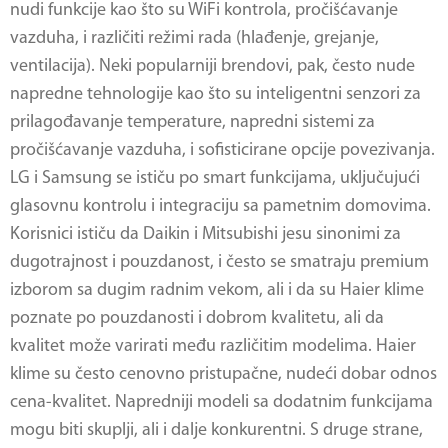
nudi funkcije kao što su WiFi kontrola, pročišćavanje
vazduha, i različiti režimi rada (hlađenje, grejanje,
ventilacija). Neki popularniji brendovi, pak, često nude
napredne tehnologije kao što su inteligentni senzori za
prilagođavanje temperature, napredni sistemi za
pročišćavanje vazduha, i sofisticirane opcije povezivanja.
LG i Samsung se ističu po smart funkcijama, uključujući
glasovnu kontrolu i integraciju sa pametnim domovima.
Korisnici ističu da Daikin i Mitsubishi jesu sinonimi za
dugotrajnost i pouzdanost, i često se smatraju premium
izborom sa dugim radnim vekom, ali i da su Haier klime
poznate po pouzdanosti i dobrom kvalitetu, ali da
kvalitet može varirati među različitim modelima. Haier
klime su često cenovno pristupačne, nudeći dobar odnos
cena-kvalitet. Napredniji modeli sa dodatnim funkcijama
mogu biti skuplji, ali i dalje konkurentni. S druge strane,