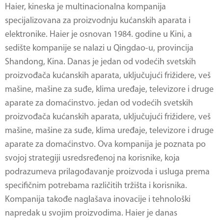
Haier, kineska je multinacionalna kompanija
specijalizovana za proizvodnju kućanskih aparata i
elektronike. Haier je osnovan 1984. godine u Kini, a
sedište kompanije se nalazi u Qingdao-u, provincija
Shandong, Kina. Danas je jedan od vodećih svetskih
proizvođača kućanskih aparata, uključujući frižidere, veš
mašine, mašine za suđe, klima uređaje, televizore i druge
aparate za domaćinstvo. jedan od vodećih svetskih
proizvođača kućanskih aparata, uključujući frižidere, veš
mašine, mašine za suđe, klima uređaje, televizore i druge
aparate za domaćinstvo. Ova kompanija je poznata po
svojoj strategiji usredsređenoj na korisnike, koja
podrazumeva prilagođavanje proizvoda i usluga prema
specifičnim potrebama različitih tržišta i korisnika.
Kompanija takođe naglašava inovacije i tehnološki
napredak u svojim proizvodima. Haier je danas