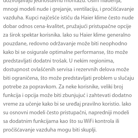
dozvoljavaju jednostavnu montažu. Osim hlađenja,
mnogi modeli nude i grejanje, ventilaciju, i pročišćavanje
vazduha. Kupci najčešće ističu da Haier klime često nude
dobar odnos cena-kvalitet, pružajući pristupačne opcije
za širok spektar korisnika. Iako su Haier klime generalno
pouzdane, redovno održavanje može biti neophodno
kako bi se osigurale optimalne performanse, što može
predstavljati dodatni trošak. U nekim regionima,
dostupnost ovlašćenih servisa i rezervnih delova može
biti ograničena, što može predstavljati problem u slučaju
potrebe za popravkom. Za neke korisnike, veliki broj
funkcija i opcija može biti zbunjujuć i zahtevati dodatno
vreme za učenje kako bi se uređaj pravilno koristio. Iako
su osnovni modeli često pristupačni, napredniji modeli
sa dodatnim funkcijama kao što su WiFi kontrola ili
pročišćavanje vazduha mogu biti skuplji.