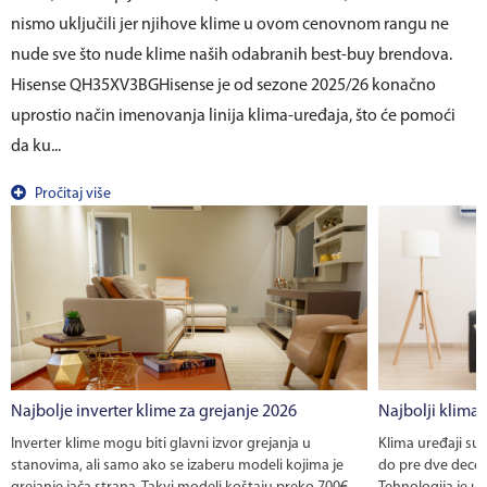
nismo uključili jer njihove klime u ovom cenovnom rangu ne
nude sve što nude klime naših odabranih best-buy brendova.
Hisense QH35XV3BGHisense je od sezone 2025/26 konačno
uprostio način imenovanja linija klima-uređaja, što će pomoći
da ku...
Pročitaj više
Najbolje inverter klime za grejanje 2026
Najbolji klima 
Inverter klime mogu biti glavni izvor grejanja u
Klima uređaji su 
stanovima, ali samo ako se izaberu modeli kojima je
do pre dve decenij