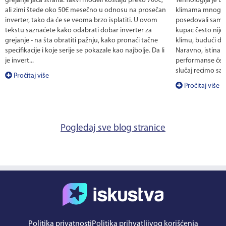
grejanje jača strana. Takvi modeli koštaju preko 700€,
Tehnologija je u
ali zimi štede oko 50€ mesečno u odnosu na prosečan
klimama mnoge f
inverter, tako da će se veoma brzo isplatiti. U ovom
posedovali samo 
tekstu saznaćete kako odabrati dobar inverter za
kupac često nije
grejanje - na šta obratiti pažnju, kako pronaći tačne
klimu, budući da 
specifikacije i koje serije se pokazale kao najbolje. Da li
Naravno, istina 
je invert...
performanse često
slučaj recimo sa 
Pročitaj više
Pročitaj više
Pogledaj sve blog stranice
Politika privatnosti
Politika prihvatljivog korišćenja