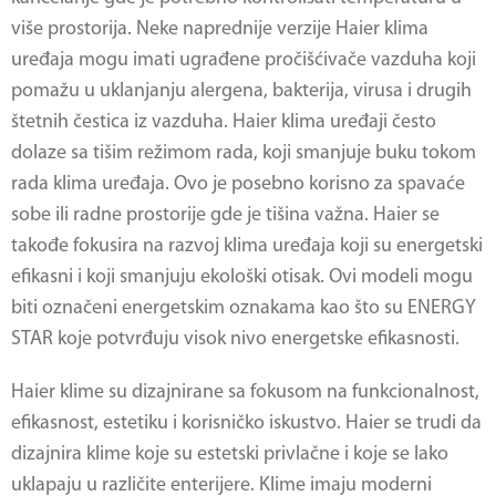
više prostorija. Neke naprednije verzije Haier klima
uređaja mogu imati ugrađene pročišćivače vazduha koji
pomažu u uklanjanju alergena, bakterija, virusa i drugih
štetnih čestica iz vazduha. Haier klima uređaji često
dolaze sa tišim režimom rada, koji smanjuje buku tokom
rada klima uređaja. Ovo je posebno korisno za spavaće
sobe ili radne prostorije gde je tišina važna. Haier se
takođe fokusira na razvoj klima uređaja koji su energetski
efikasni i koji smanjuju ekološki otisak. Ovi modeli mogu
biti označeni energetskim oznakama kao što su ENERGY
STAR koje potvrđuju visok nivo energetske efikasnosti.
Haier klime
su dizajnirane sa fokusom na funkcionalnost,
efikasnost, estetiku i korisničko iskustvo. Haier se trudi da
dizajnira klime koje su estetski privlačne i koje se lako
uklapaju u različite enterijere. Klime imaju moderni