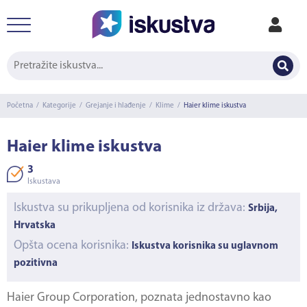
Početna
/
Kategorije
/
Grejanje i hlađenje
/
Klime
/
Haier klime iskustva
Haier klime iskustva
3
Iskustava
Iskustva su prikupljena od korisnika iz država:
Srbija,
Hrvatska
Opšta ocena korisnika:
Iskustva korisnika su uglavnom
pozitivna
Haier Group Corporation, poznata jednostavno kao