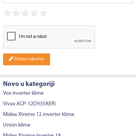
★
★
★
★
★
Postavi iskustvo
Novo u kategoriji
Vox inverter klime
Vivax ACP-12CH35AERI
Midea Xtreme 12 inverter klima
Union klime
Midea Xtreme inverter 18