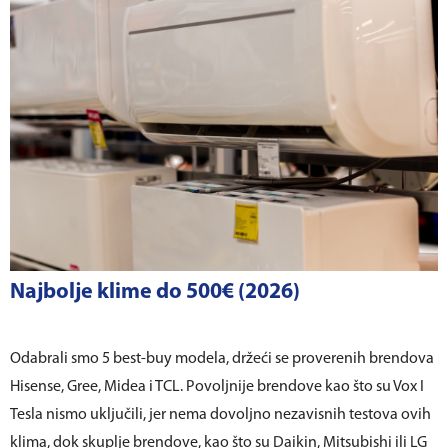
Najbolje klime do 500€ (2026)
Odabrali smo 5 best-buy modela, držeći se proverenih brendova
Hisense, Gree, Midea i TCL. Povoljnije brendove kao što su Vox I
Tesla nismo uključili, jer nema dovoljno nezavisnih testova ovih
klima, dok skuplje brendove, kao što su Daikin, Mitsubishi ili LG