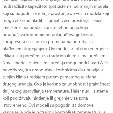
nudi različite kapacitete split sistema, od manjih modela
koji su pogodni za manje prostorije do većih modela koji
mogu efikasno hladiti ili grejati veće prostorije. Haier
inverter klima uređaji koriste tehnologiju koja
omogućava kontinuirano prilagođavanje brzine
kompresora u skladu sa promenama potreba za
hlađenjem ili grejanjem. Ovi modeli su obično energetski
efikasniji u poređenju sa tradicionalnim klima uređajima.
Noviji modeli Haier klima uređaja mogu podržavati WiFi
povezivost, što omogućava korisnicima da upravljaju
svojim klima uređajem putem pametnog telefona ili
drugog uređaja. Ovo je korisno za udobnost i praktičnost
daljinskog upravljanja temperature. Haier nudi i sisteme
koji podržavaju hlađenje ili grejanje više zona
istovremeno. Ovi modeli su pogodni za domove ili
kancelarije gde je potrebno kontrolisati temperaturu u