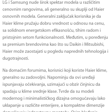
LG i Samsung nude širok spektar modela u različitim
cenovnim rangovima, ali generalno su skuplji od Haier
osnovnih modela. Generalni zaključak korisnika je da
Haier klime pružaju dobru vrednost u odnosu na cenu,
sa solidnom energetskom efikasnošću, tihim radom i
pristojnim setom funkcionalnosti. Međutim, u poređenju
sa premium brendovima kao što su Daikin i Mitsubishi,
Haier može zaostajati u pogledu naprednih tehnologija i
dugotrajnosti.
Na domaćim forumima, korisnici koji koriste
Haier klime
,
gneralno su zadovoljni. Napominju da ovi uređaji
ispunjavaju očekivanja, uzimajući u obzir činjnicu da
spadaju u klime srednje klase. Tvrde da su modeli
modernog i minimalističkog dizajna omogućavaju lako
uklapanje u različite enterijere, a kompaktne dimenzije