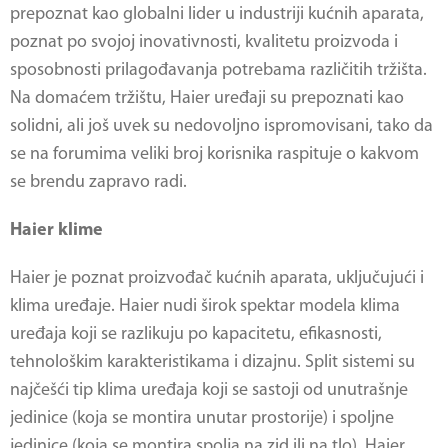
prepoznat kao globalni lider u industriji kućnih aparata,
poznat po svojoj inovativnosti, kvalitetu proizvoda i
sposobnosti prilagođavanja potrebama različitih tržišta.
Na domaćem tržištu, Haier uređaji su prepoznati kao
solidni, ali još uvek su nedovoljno ispromovisani, tako da
se na forumima veliki broj korisnika raspituje o kakvom
se brendu zapravo radi.
Haier klime
Haier je poznat proizvođač kućnih aparata, uključujući i
klima uređaje.
Haier
nudi širok spektar modela klima
uređaja koji se razlikuju po kapacitetu, efikasnosti,
tehnološkim karakteristikama i dizajnu. Split sistemi su
najčešći tip klima uređaja koji se sastoji od unutrašnje
jedinice (koja se montira unutar prostorije) i spoljne
jedinice (koja se montira spolja na zid ili na tlo). Haier