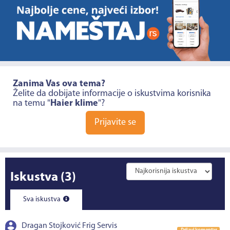
Zanima Vas ova tema?
Želite da dobijate informacije o iskustvima korisnika
na temu "
Haier klime
"?
Prijavite se
Iskustva
(3)
Sva iskustva
Dragan Stojković Frig Servis