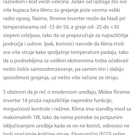
razredom i kod većih veličina. Jedan od razloga što sve
više kupaca bira klimu za grejanje jeste veoma veliki
radni opseg. Naime, Xtreme inverter može da hladi pri
temperaturama od -15 do 50, a greje od -25 do +30
stepeni celzijusa, tako da se preporučuje za najrazličitija
područja i uslove. Ipak, korisnici navode da klima troši
sve više struje kako spoljašnje temperature padaju, tako
da u podnebljima sa velikim ekstremima treba očekivati
nešto češće samoodmrzavanje, pa samim tim i slabiju
sposobnost grejanja, uz nešto više račune za struju.
S obzirom da je reč o modernom uređaju,
Midea Xtreme
inverter 18
pruža najrazličitije napredne funkcije,
mogućnosti kontrole i režime. Klima ima standby mod sa
maksimalnih 1W, tako da nema potrebe za potpunim
isključivanjem uređaja kada se on ne koristi, odnosno ne
troši značajnije količine struje. Ekonomični (ECO) režim