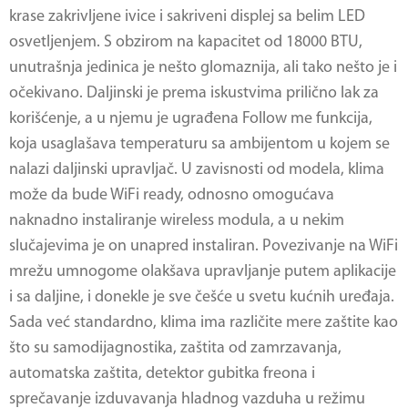
krase zakrivljene ivice i sakriveni displej sa belim LED
osvetljenjem. S obzirom na kapacitet od 18000 BTU,
unutrašnja jedinica je nešto glomaznija, ali tako nešto je i
očekivano. Daljinski je prema iskustvima prilično lak za
korišćenje, a u njemu je ugrađena Follow me funkcija,
koja usaglašava temperaturu sa ambijentom u kojem se
nalazi daljinski upravljač. U zavisnosti od modela, klima
može da bude WiFi ready, odnosno omogućava
naknadno instaliranje wireless modula, a u nekim
slučajevima je on unapred instaliran. Povezivanje na WiFi
mrežu umnogome olakšava upravljanje putem aplikacije
i sa daljine, i donekle je sve češće u svetu kućnih uređaja.
Sada već standardno, klima ima različite mere zaštite kao
što su samodijagnostika, zaštita od zamrzavanja,
automatska zaštita, detektor gubitka freona i
sprečavanje izduvavanja hladnog vazduha u režimu