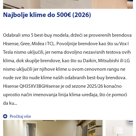
Najbolje klime do 500€ (2026)
Odabrali smo 5 best-buy modela, držeći se proverenih brendova
Hisense, Gree, Midea i TCL. Povoljnije brendove kao što su Vox I
Tesla nismo uključili, jer nema dovoljno nezavisnih testova ovih
klima, dok skuplje brendove, kao što su Daikin, Mitsubishi ili LG
nismo uključili jer njihove klime u ovom cenovnom rangu ne
nude sve što nude klime naših odabranih best-buy brendova.
Hisense QH35XV3BGHisense je od sezone 2025/26 konačno
uprostio način imenovanja linija klima-uređaja, što će pomoći
da ku...
Pročitaj više