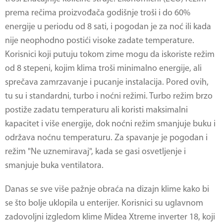
prema rečima proizvođača godišnje troši i do 60%
energije u periodu od 8 sati, i pogodan je za noć ili kada
nije neophodno postići visoke zadate temperature.
Korisnici koji putuju tokom zime mogu da iskoriste režim
od 8 stepeni, kojim klima troši minimalno energije, ali
sprečava zamrzavanje i pucanje instalacija. Pored ovih,
tu su i standardni, turbo i noćni režimi. Turbo režim brzo
postiže zadatu temperaturu ali koristi maksimalni
kapacitet i više energije, dok noćni režim smanjuje buku i
održava noćnu temperaturu. Za spavanje je pogodan i
režim "Ne uznemiravaj", kada se gasi osvetljenje i
smanjuje buka ventilatora.
Danas se sve više pažnje obraća na dizajn klime kako bi
se što bolje uklopila u enterijer. Korisnici su uglavnom
zadovoljni izgledom klime Midea Xtreme inverter 18, koji