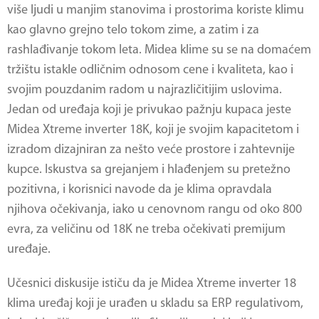
više ljudi u manjim stanovima i prostorima koriste klimu
kao glavno grejno telo tokom zime, a zatim i za
rashlađivanje tokom leta. Midea klime su se na domaćem
tržištu istakle odličnim odnosom cene i kvaliteta, kao i
svojim pouzdanim radom u najrazličitijim uslovima.
Jedan od uređaja koji je privukao pažnju kupaca jeste
Midea Xtreme inverter 18K
, koji je svojim kapacitetom i
izradom dizajniran za nešto veće prostore i zahtevnije
kupce. Iskustva sa grejanjem i hlađenjem su pretežno
pozitivna, i korisnici navode da je klima opravdala
njihova očekivanja, iako u cenovnom rangu od oko 800
evra, za veličinu od 18K ne treba očekivati premijum
uređaje.
Učesnici diskusije ističu da je
Midea Xtreme inverter 18
klima uređaj koji je urađen u skladu sa ERP regulativom,