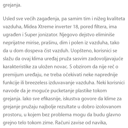
grejanja.
Usled sve većih zagađenja, pa samim tim i nižeg kvaliteta
vazduha,
Midea Xtreme inverter 18
, pored filtera, ima
ugrađen i Super jonizator. Njegovo dejstvo eliminiše
neprijatne mirise, prašinu, dim i polen iz vazduha, tako
da u dom dospeva čist vazduh. Uopšteno, korisnici se
slažu da ovaj klima uređaj pruža sasvim zadovoljavajuće
karakteristike za uložen novac. S obzirom da nije reč o
premijum uređaju, ne treba očekivati neke naprednije
funkcije ili breezeless izduvavanje vazduha. Neki korisnici
navode da je moguće pucketanje plastike tokom
grejanja. Iako sve efikasnije, iskustva govore da klime za
grejanje pružaju najbolje rezultate u dobro izolovanom
prostoru, u kojem bez problema mogu da budu glavno
grejno telo tokom zime. Računi zavise od navika,