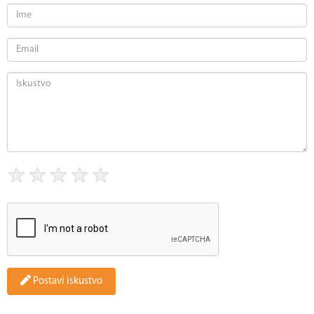
★
★
★
★
★
Postavi iskustvo