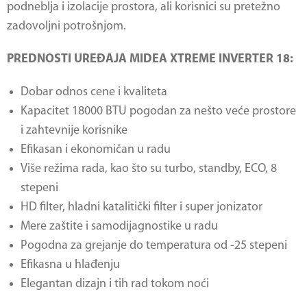
podneblja i izolacije prostora, ali korisnici su pretežno
zadovoljni potrošnjom.
PREDNOSTI UREĐAJA MIDEA XTREME INVERTER 18:
Dobar odnos cene i kvaliteta
Kapacitet 18000 BTU pogodan za nešto veće prostore
i zahtevnije korisnike
Efikasan i ekonomičan u radu
Više režima rada, kao što su turbo, standby, ECO, 8
stepeni
HD filter, hladni katalitički filter i super jonizator
Mere zaštite i samodijagnostike u radu
Pogodna za grejanje do temperatura od -25 stepeni
Efikasna u hlađenju
Elegantan dizajn i tih rad tokom noći