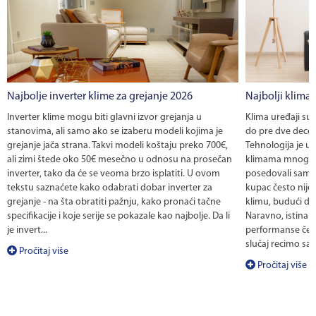
Najbolje inverter klime za grejanje 2026
Najbolji klima 
Inverter klime mogu biti glavni izvor grejanja u
Klima uređaji su 
stanovima, ali samo ako se izaberu modeli kojima je
do pre dve decenij
grejanje jača strana. Takvi modeli koštaju preko 700€,
Tehnologija je u
ali zimi štede oko 50€ mesečno u odnosu na prosečan
klimama mnoge f
inverter, tako da će se veoma brzo isplatiti. U ovom
posedovali samo 
tekstu saznaćete kako odabrati dobar inverter za
kupac često nije
grejanje - na šta obratiti pažnju, kako pronaći tačne
klimu, budući da 
specifikacije i koje serije se pokazale kao najbolje. Da li
Naravno, istina 
je invert...
performanse često
slučaj recimo sa 
Pročitaj više
Pročitaj više