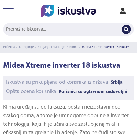
Početna
/
Kategorije
/
Grejanje i hlađenje
/
Klime
/
Midea Xtreme inverter 18 iskustva
Midea Xtreme inverter 18 iskustva
Iskustva su prikupljena od korisnika iz država:
Srbija
Opšta ocena korisnika:
Korisnici su uglavnom zadovoljni
Klima uređaji su od luksuza, postali neizostavni deo
svakog doma, a tome je umnogome doprinela inverter
tehnologija, koja ih je učinila sve zastupljenijim ali i
efikasnijim za grejanje i hlađenje. Zato ne čudi što sve