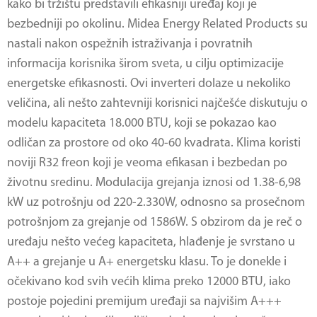
kako bi tržištu predstavili efikasniji uređaj koji je
bezbedniji po okolinu. Midea Energy Related Products su
nastali nakon ospežnih istraživanja i povratnih
informacija korisnika širom sveta, u cilju optimizacije
energetske efikasnosti. Ovi inverteri dolaze u nekoliko
veličina, ali nešto zahtevniji korisnici najčešće diskutuju o
modelu kapaciteta 18.000 BTU, koji se pokazao kao
odličan za prostore od oko 40-60 kvadrata. Klima koristi
noviji R32 freon koji je veoma efikasan i bezbedan po
životnu sredinu. Modulacija grejanja iznosi od 1.38-6,98
kW uz potrošnju od 220-2.330W, odnosno sa prosečnom
potrošnjom za grejanje od 1586W. S obzirom da je reč o
uređaju nešto većeg kapaciteta, hlađenje je svrstano u
A++ a grejanje u A+ energetsku klasu. To je donekle i
očekivano kod svih većih klima preko 12000 BTU, iako
postoje pojedini premijum uređaji sa najvišim A+++