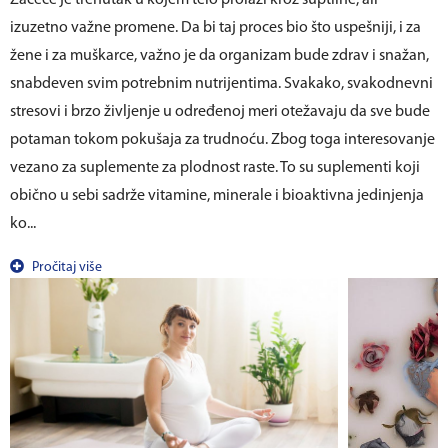
izuzetno važne promene. Da bi taj proces bio što uspešniji, i za
žene i za muškarce, važno je da organizam bude zdrav i snažan,
snabdeven svim potrebnim nutrijentima. Svakako, svakodnevni
stresovi i brzo življenje u određenoj meri otežavaju da sve bude
potaman tokom pokušaja za trudnoću. Zbog toga interesovanje
vezano za suplemente za plodnost raste. To su suplementi koji
obično u sebi sadrže vitamine, minerale i bioaktivna jedinjenja
ko...
Pročitaj više