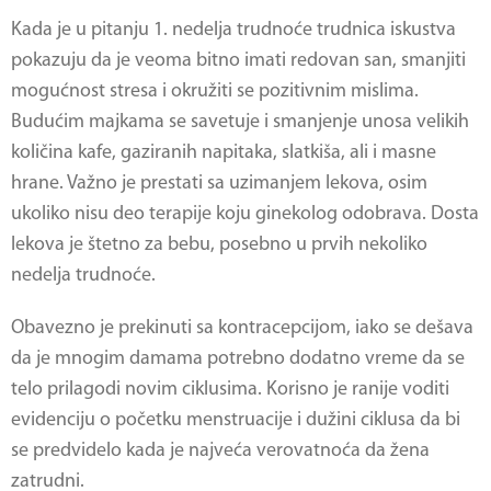
Kada je u pitanju 1. nedelja trudnoće trudnica iskustva
pokazuju da je veoma bitno imati redovan san, smanjiti
mogućnost stresa i okružiti se pozitivnim mislima.
Budućim majkama se savetuje i smanjenje unosa velikih
količina kafe, gaziranih napitaka, slatkiša, ali i masne
hrane. Važno je prestati sa uzimanjem lekova, osim
ukoliko nisu deo terapije koju ginekolog odobrava. Dosta
lekova je štetno za bebu, posebno u prvih nekoliko
nedelja trudnoće.
Obavezno je prekinuti sa kontracepcijom, iako se dešava
da je mnogim damama potrebno dodatno vreme da se
telo prilagodi novim ciklusima. Korisno je ranije voditi
evidenciju o početku menstruacije i dužini ciklusa da bi
se predvidelo kada je najveća verovatnoća da žena
zatrudni.