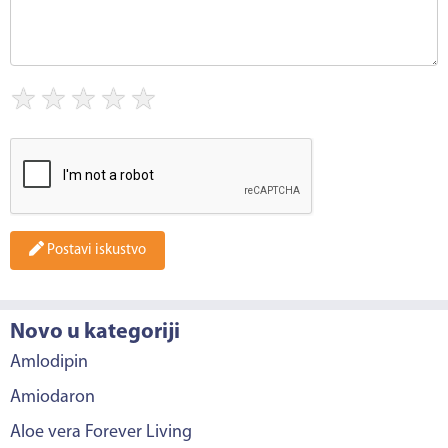
★
★
★
★
★
Postavi iskustvo
Novo u kategoriji
Amlodipin
Amiodaron
Aloe vera Forever Living