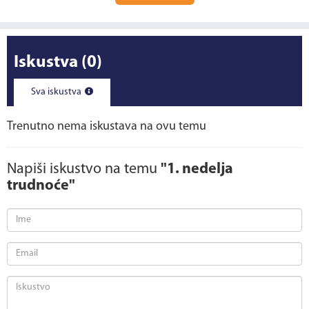
Iskustva
(0)
Sva iskustva
Trenutno nema iskustava na ovu temu
Napiši iskustvo na temu
"1. nedelja
trudnoće"