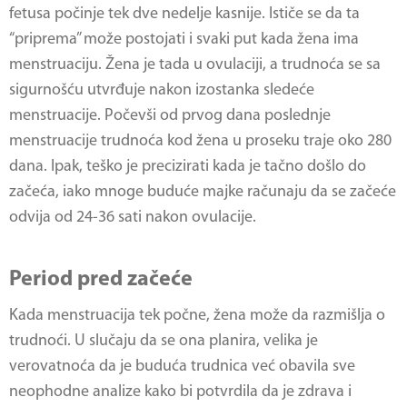
fetusa počinje tek dve nedelje kasnije. Ističe se da ta
“priprema” može postojati i svaki put kada žena ima
menstruaciju. Žena je tada u ovulaciji, a trudnoća se sa
sigurnošću utvrđuje nakon izostanka sledeće
menstruacije. Počevši od prvog dana poslednje
menstruacije trudnoća kod žena u proseku traje oko 280
dana. Ipak, teško je precizirati kada je tačno došlo do
začeća, iako mnoge buduće majke računaju da se začeće
odvija od 24-36 sati nakon ovulacije.
Period pred začeće
Kada menstruacija tek počne, žena može da razmišlja o
trudnoći. U slučaju da se ona planira, velika je
verovatnoća da je buduća trudnica već obavila sve
neophodne analize kako bi potvrdila da je zdrava i