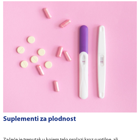
Suplementi za plodnost
Začeće je trenutak u kojem telo prolazi kroz suptilne, ali