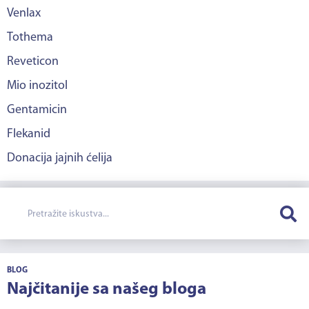
Venlax
Tothema
Reveticon
Mio inozitol
Gentamicin
Flekanid
Donacija jajnih ćelija
BLOG
Najčitanije sa našeg bloga