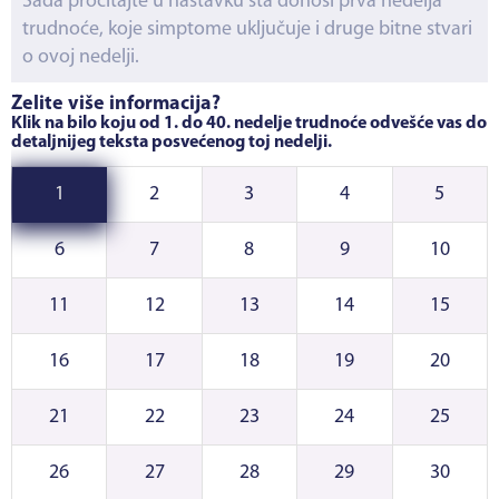
Sada pročitajte u nastavku šta donosi prva nedelja
trudnoće, koje simptome uključuje i druge bitne stvari
o ovoj nedelji.
Želite više informacija?
Klik na bilo koju od 1. do 40. nedelje trudnoće odvešće vas do
detaljnijeg teksta posvećenog toj nedelji.
1
2
3
4
5
6
7
8
9
10
11
12
13
14
15
16
17
18
19
20
21
22
23
24
25
26
27
28
29
30