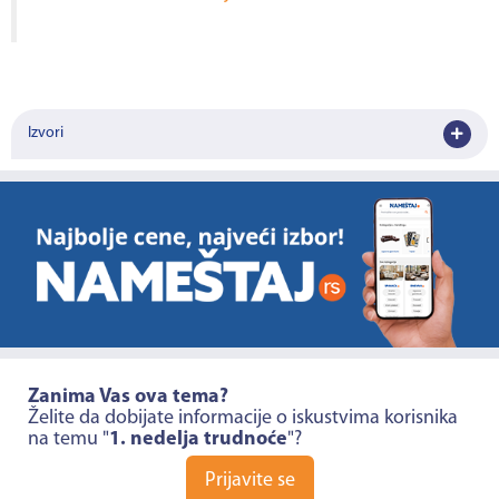
Izvori
Zanima Vas ova tema?
Želite da dobijate informacije o iskustvima korisnika
na temu "
1. nedelja trudnoće
"?
Prijavite se