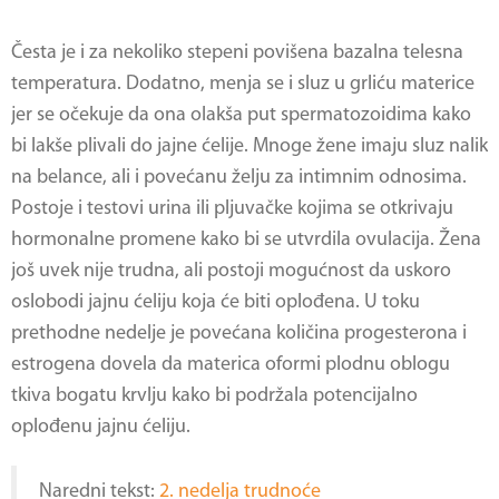
Česta je i za nekoliko stepeni povišena bazalna telesna
temperatura. Dodatno, menja se i sluz u grliću materice
jer se očekuje da ona olakša put spermatozoidima kako
bi lakše plivali do jajne ćelije. Mnoge žene imaju sluz nalik
na belance, ali i povećanu želju za intimnim odnosima.
Postoje i testovi urina ili pljuvačke kojima se otkrivaju
hormonalne promene kako bi se utvrdila ovulacija. Žena
još uvek nije trudna, ali postoji mogućnost da uskoro
oslobodi jajnu ćeliju koja će biti oplođena. U toku
prethodne nedelje je povećana količina progesterona i
estrogena dovela da materica oformi plodnu oblogu
tkiva bogatu krvlju kako bi podržala potencijalno
oplođenu jajnu ćeliju.
Naredni tekst:
2. nedelja trudnoće