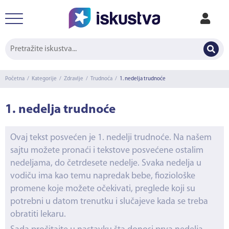
Početna
/
Kategorije
/
Zdravlje
/
Trudnoća
/
1. nedelja trudnoće
1. nedelja trudnoće
Ovaj tekst posvećen je 1. nedelji trudnoće. Na našem
sajtu možete pronaći i tekstove posvećene ostalim
nedeljama, do četrdesete nedelje. Svaka nedelja u
vodiču ima kao temu napredak bebe, fioziološke
promene koje možete očekivati, preglede koji su
potrebni u datom trenutku i slučajeve kada se treba
obratiti lekaru.