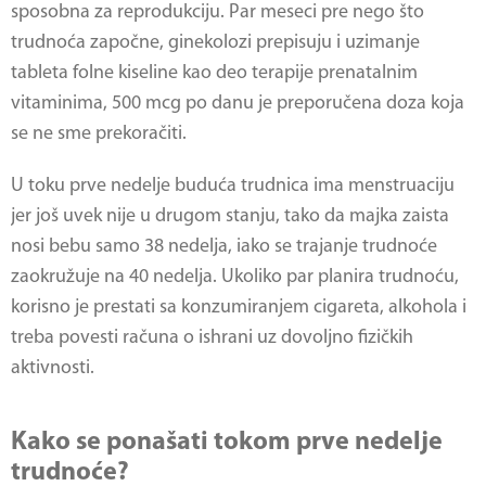
sposobna za reprodukciju. Par meseci pre nego što
trudnoća započne, ginekolozi prepisuju i uzimanje
tableta folne kiseline kao deo terapije prenatalnim
vitaminima, 500 mcg po danu je preporučena doza koja
se ne sme prekoračiti.
U toku prve nedelje buduća trudnica ima menstruaciju
jer još uvek nije u drugom stanju, tako da majka zaista
nosi bebu samo 38 nedelja, iako se trajanje trudnoće
zaokružuje na 40 nedelja. Ukoliko par planira trudnoću,
korisno je prestati sa konzumiranjem cigareta, alkohola i
treba povesti računa o ishrani uz dovoljno fizičkih
aktivnosti.
Kako se ponašati tokom prve nedelje
trudnoće?