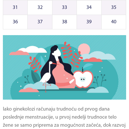
31
32
33
34
35
36
37
38
39
40
Iako ginekolozi računaju trudnoću od prvog dana
poslednje menstruacije, u prvoj nedelji trudnoce telo
žene se samo priprema za mogućnost začeća, dok razvoj