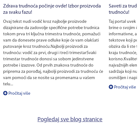
Zdrava trudnoća počinje ovde! Izbor proizvoda
Saveti za trudn
za svaku fazu!
trudnoću!
Ovaj tekst nudi vodič kroz najbolje proizvode
Taj portal uvek 
dizajnirane da zadovolje specifične potrebe trudnica
brine o svojim č
tokom prva tri ključna trimestra trudnoće, pomažući
informativne, al
vam da donesete prave odluke koje će vam olakšati
tekstove koji po
putovanje kroz trudnoću.Najbolji proizvodi za
obzira da li ste te
trudnoću: vodič za prvi, drugi i treći trimestarSvaki
kraju trudnoće, 
trimestar trudnoće donosi sa sobom jedinstvene
korisno.Kvalitet
potrebe i izazove. Od prvih znakova trudnoće do
najvažnijih eleme
priprema za porođaj, najbolji proizvodi za trudnoću će
sadržaja koji nud
vam pomoći da se nosite sa promenama u vašem
osmišljen i napis
telu...
Pročitaj više
Pročitaj više
Pogledaj sve blog stranice