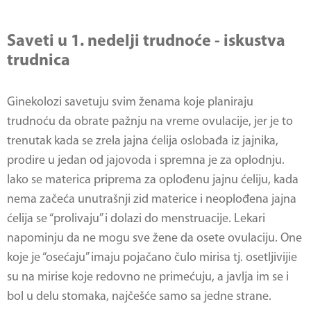
Saveti u 1. nedelji trudnoće - iskustva
trudnica
Ginekolozi savetuju svim ženama koje planiraju
trudnoću da obrate pažnju na vreme ovulacije, jer je to
trenutak kada se zrela jajna ćelija oslobađa iz jajnika,
prodire u jedan od jajovoda i spremna je za oplodnju.
Iako se materica priprema za oplođenu jajnu ćeliju, kada
nema začeća unutrašnji zid materice i neoplođena jajna
ćelija se “prolivaju” i dolazi do menstruacije. Lekari
napominju da ne mogu sve žene da osete ovulaciju. One
koje je “osećaju” imaju pojačano čulo mirisa tj. osetljivijie
su na mirise koje redovno ne primećuju, a javlja im se i
bol u delu stomaka, najčešće samo sa jedne strane.