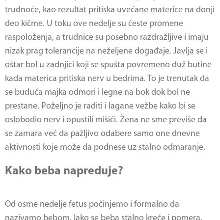
trudnoće, kao rezultat pritiska uvećane materice na donji
deo kičme. U toku ove nedelje su česte promene
raspoloženja, a trudnice su posebno razdražljive i imaju
nizak prag tolerancije na neželjene događaje. Javlja se i
oštar bol u zadnjici koji se spušta povremeno duž butine
kada materica pritiska nerv u bedrima. To je trenutak da
se buduća majka odmori i legne na bok dok bol ne
prestane. Poželjno je raditi i lagane vežbe kako bi se
oslobodio nerv i opustili mišići. Žena ne sme previše da
se zamara već da pažljivo odabere samo one dnevne
aktivnosti koje može da podnese uz stalno odmaranje.
Kako beba napreduje?
Od osme nedelje fetus počinjemo i formalno da
nazivamo bebom. Iako se beba stalno kreće i pomera,