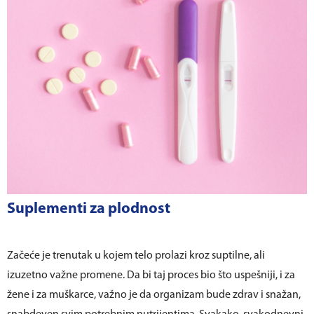
Suplementi za plodnost
Začeće je trenutak u kojem telo prolazi kroz suptilne, ali
izuzetno važne promene. Da bi taj proces bio što uspešniji, i za
žene i za muškarce, važno je da organizam bude zdrav i snažan,