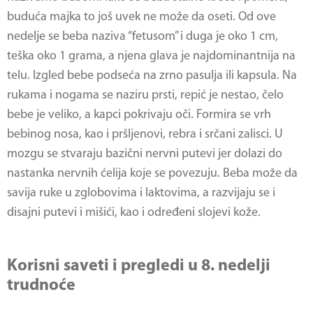
buduća majka to još uvek ne može da oseti. Od ove
nedelje se beba naziva “fetusom” i duga je oko 1 cm,
teška oko 1 grama, a njena glava je najdominantnija na
telu. Izgled bebe podseća na zrno pasulja ili kapsula. Na
rukama i nogama se naziru prsti, repić je nestao, čelo
bebe je veliko, a kapci pokrivaju oči. Formira se vrh
bebinog nosa, kao i pršljenovi, rebra i srčani zalisci. U
mozgu se stvaraju bazični nervni putevi jer dolazi do
nastanka nervnih ćelija koje se povezuju. Beba može da
savija ruke u zglobovima i laktovima, a razvijaju se i
disajni putevi i mišići, kao i određeni slojevi kože.
Korisni saveti i pregledi u 8. nedelji
trudnoće