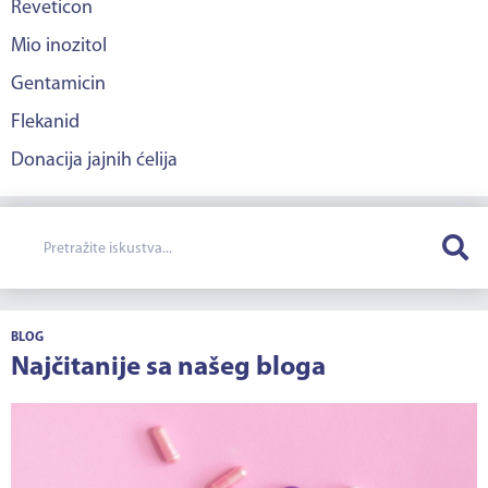
Reveticon
Mio inozitol
Gentamicin
Flekanid
Donacija jajnih ćelija
BLOG
Najčitanije sa našeg bloga