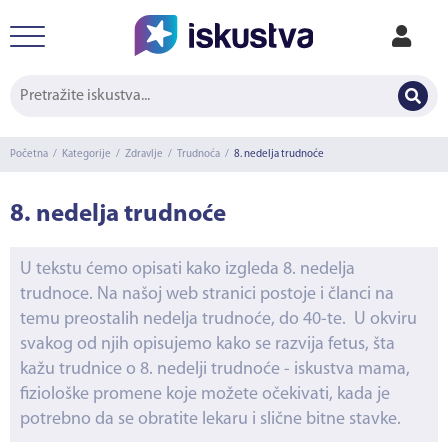
Početna
/
Kategorije
/
Zdravlje
/
Trudnoća
/
8. nedelja trudnoće
8. nedelja trudnoće
U tekstu ćemo opisati kako izgleda 8. nedelja
trudnoce. Na našoj web stranici postoje i članci na
temu preostalih nedelja trudnoće, do 40-te. U okviru
svakog od njih opisujemo kako se razvija fetus, šta
kažu trudnice o 8. nedelji trudnoće - iskustva mama,
fiziološke promene koje možete očekivati, kada je
potrebno da se obratite lekaru i slične bitne stavke.