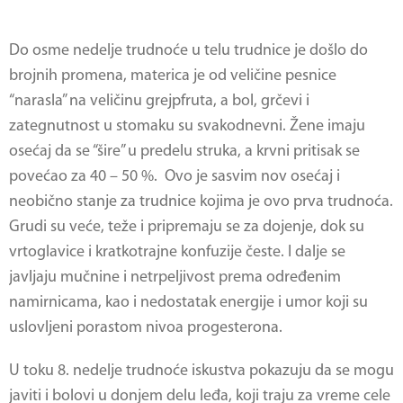
Do osme nedelje trudnoće u telu trudnice je došlo do
brojnih promena, materica je od veličine pesnice
“narasla” na veličinu grejpfruta, a bol, grčevi i
zategnutnost u stomaku su svakodnevni. Žene imaju
osećaj da se “šire” u predelu struka, a krvni pritisak se
povećao za 40 – 50 %. Ovo je sasvim nov osećaj i
neobično stanje za trudnice kojima je ovo prva trudnoća.
Grudi su veće, teže i pripremaju se za dojenje, dok su
vrtoglavice i kratkotrajne konfuzije česte. I dalje se
javljaju mučnine i netrpeljivost prema određenim
namirnicama, kao i nedostatak energije i umor koji su
uslovljeni porastom nivoa progesterona.
U toku 8. nedelje trudnoće iskustva pokazuju da se mogu
javiti i bolovi u donjem delu leđa, koji traju za vreme cele