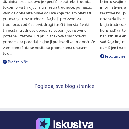
dizajnirane da zadovolje specifične potrebe trudnica
brine o svojim č
tokom prva tri ključna trimestra trudnoće, pomažući
informativne, al
vam da donesete prave odluke koje će vam olakšati
tekstove koji po
putovanje kroz trudnoću.Najbolji proizvodi za
obzira da li ste te
trudnoću: vodič za prvi, drugi i treći trimestarSvaki
kraju trudnoće, 
trimestar trudnoće donosi sa sobom jedinstvene
korisno.Kvalitet
potrebe i izazove. Od prvih znakova trudnoće do
najvažnijih eleme
priprema za porođaj, najbolji proizvodi za trudnoću će
sadržaja koji nud
vam pomoći da se nosite sa promenama u vašem
osmišljen i napis
telu...
Pročitaj više
Pročitaj više
Pogledaj sve blog stranice