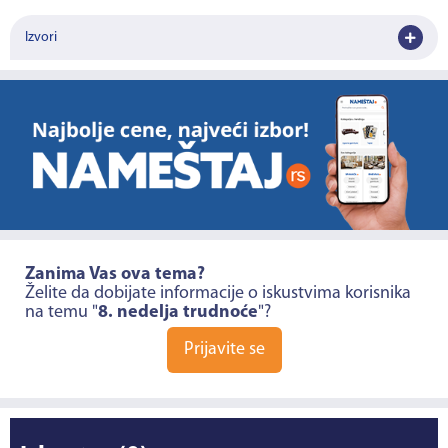
Izvori
Zanima Vas ova tema?
Želite da dobijate informacije o iskustvima korisnika
na temu "
8. nedelja trudnoće
"?
Prijavite se