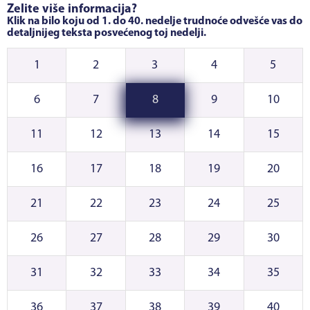
Želite više informacija?
Klik na bilo koju od 1. do 40. nedelje trudnoće odvešće vas do
detaljnijeg teksta posvećenog toj nedelji.
1
2
3
4
5
6
7
8
9
10
11
12
13
14
15
16
17
18
19
20
21
22
23
24
25
26
27
28
29
30
31
32
33
34
35
36
37
38
39
40