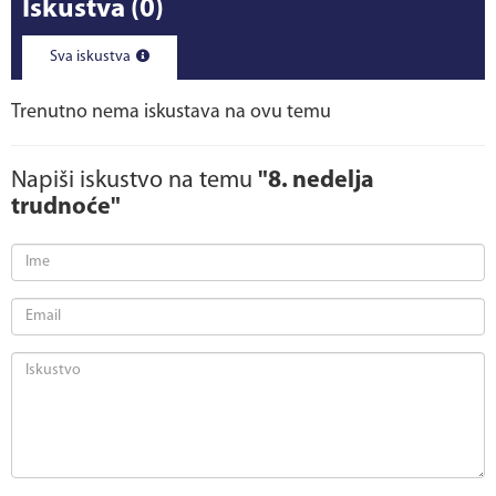
Iskustva
(0)
Sva iskustva
Trenutno nema iskustava na ovu temu
Napiši iskustvo na temu
"8. nedelja
trudnoće"