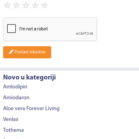
★
★
★
★
★
Postavi iskustvo
Novo u kategoriji
Amlodipin
Amiodaron
Aloe vera Forever Living
Venlax
Tothema