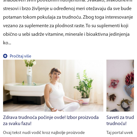
snabdeven svim potrebnim nutrijentima. Svakako, svakodnevni
stresovi i brzo življenje u određenoj meri otežavaju da sve bude
potaman tokom pokušaja za trudnoću. Zbog toga interesovanje
vezano za suplemente za plodnost raste. To su suplementi koji
obično u sebi sadrže vitamine, minerale i bioaktivna jedinjenja
ko...
Pročitaj više
Zdrava trudnoća počinje ovde! Izbor proizvoda
Saveti za trudn
za svaku fazu!
trudnoću!
Ovaj tekst nudi vodič kroz najbolje proizvode
Taj portal uvek 