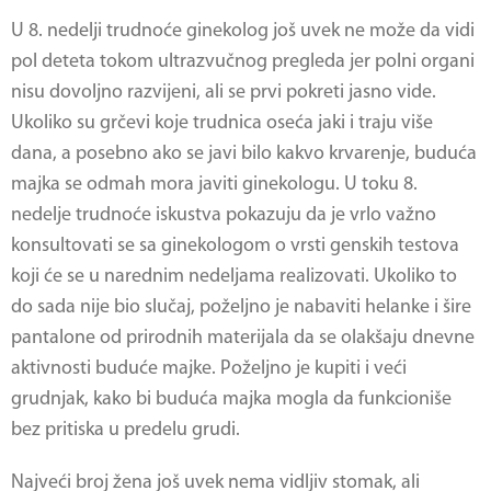
U 8. nedelji trudnoće ginekolog još uvek ne može da vidi
pol deteta tokom ultrazvučnog pregleda jer polni organi
nisu dovoljno razvijeni, ali se prvi pokreti jasno vide.
Ukoliko su grčevi koje trudnica oseća jaki i traju više
dana, a posebno ako se javi bilo kakvo krvarenje, buduća
majka se odmah mora javiti ginekologu. U toku 8.
nedelje trudnoće iskustva pokazuju da je vrlo važno
konsultovati se sa ginekologom o vrsti genskih testova
koji će se u narednim nedeljama realizovati. Ukoliko to
do sada nije bio slučaj, poželjno je nabaviti helanke i šire
pantalone od prirodnih materijala da se olakšaju dnevne
aktivnosti buduće majke. Poželjno je kupiti i veći
grudnjak, kako bi buduća majka mogla da funkcioniše
bez pritiska u predelu grudi.
Najveći broj žena još uvek nema vidljiv stomak, ali