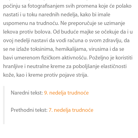
počinju sa fotografisanjem svih promena koje će polako
nastati i u toku narednih nedelja, kako bi imale
uspomenu na trudnoću. Ne preporučuje se uzimanje
lekova protiv bolova. Od buduće majke se očekuje da i u
ovoj nedelji nastavi da vodi računa o svom zdravlju, da
se ne izlaže toksinima, hemikalijama, virusima i da se
bavi umerenom fizičkom aktivnošću. Poželjno je koristiti
hranljive i neutralne kreme za poboljšanje elastičnosti
kože, kao i kreme protiv pojave strija.
Naredni tekst:
9. nedelja trudnoće
Prethodni tekst:
7. nedelja trudnoće