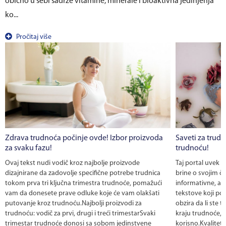
obično u sebi sadrže vitamine, minerale i bioaktivna jedinjenja
ko...
Pročitaj više
Zdrava trudnoća počinje ovde! Izbor proizvoda
Saveti za trudn
za svaku fazu!
trudnoću!
Ovaj tekst nudi vodič kroz najbolje proizvode
Taj portal uvek 
dizajnirane da zadovolje specifične potrebe trudnica
brine o svojim č
tokom prva tri ključna trimestra trudnoće, pomažući
informativne, al
vam da donesete prave odluke koje će vam olakšati
tekstove koji po
putovanje kroz trudnoću.Najbolji proizvodi za
obzira da li ste te
trudnoću: vodič za prvi, drugi i treći trimestarSvaki
kraju trudnoće, 
trimestar trudnoće donosi sa sobom jedinstvene
korisno.Kvalitet