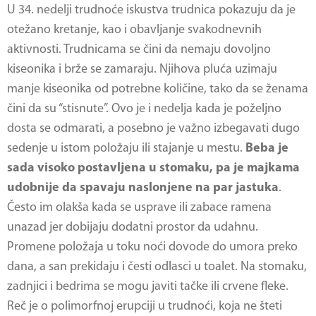
U 34. nedelji trudnoće iskustva trudnica pokazuju da je
otežano kretanje, kao i obavljanje svakodnevnih
aktivnosti. Trudnicama se čini da nemaju dovoljno
kiseonika i brže se zamaraju. Njihova pluća uzimaju
manje kiseonika od potrebne količine, tako da se ženama
čini da su “stisnute”. Ovo je i nedelja kada je poželjno
dosta se odmarati, a posebno je važno izbegavati dugo
sedenje u istom položaju ili stajanje u mestu.
Beba je
sada visoko postavljena u stomaku, pa je majkama
udobnije da spavaju naslonjene na par jastuka
.
Često im olakša kada se usprave ili zabace ramena
unazad jer dobijaju dodatni prostor da udahnu.
Promene položaja u toku noći dovode do umora preko
dana, a san prekidaju i česti odlasci u toalet. Na stomaku,
zadnjici i bedrima se mogu javiti tačke ili crvene fleke.
Reč je o polimorfnoj erupciji u trudnoći, koja ne šteti