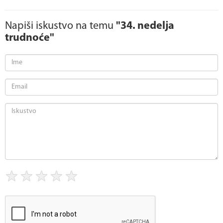
Napiši iskustvo na temu
"34. nedelja
trudnoće"
★
★
★
★
★