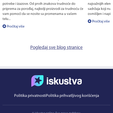
potrebe i izazove. Od prvih znakova trudnoće do
najvažnijih eleme
priprema za porođaj, najbolji proizvodi za trudnoću će
sadržaja koji nud
vam pomoći da se nosite sa promenama u vašem
osmišljen i napis
telu...
Pročitaj više
Pročitaj više
Pogledaj sve blog stranice
Politika privatnosti
Politika prihvatljivog korišćenja