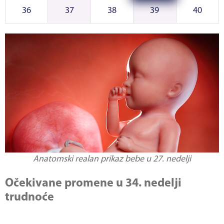
36
37
38
39
40
Anatomski realan prikaz bebe u 27. nedelji
Očekivane promene u 34. nedelji
trudnoće