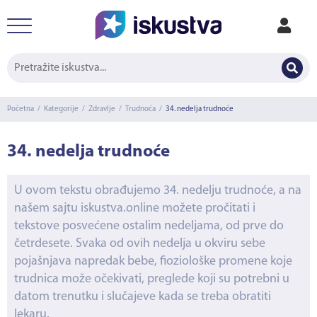
Početna
/
Kategorije
/
Zdravlje
/
Trudnoća
/
34. nedelja trudnoće
34. nedelja trudnoće
U ovom tekstu obrađujemo 34. nedelju trudnoće, a na
našem sajtu iskustva.online možete pročitati i
tekstove posvećene ostalim nedeljama, od prve do
četrdesete. Svaka od ovih nedelja u okviru sebe
pojašnjava napredak bebe, fioziološke promene koje
trudnica može očekivati, preglede koji su potrebni u
datom trenutku i slučajeve kada se treba obratiti
lekaru.