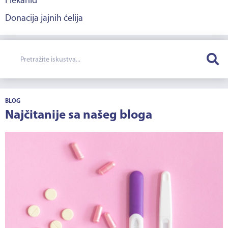
Flekanid
Donacija jajnih ćelija
BLOG
Najčitanije sa našeg bloga