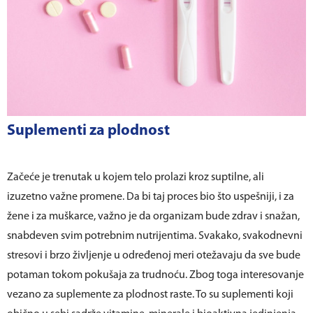
Suplementi za plodnost
Začeće je trenutak u kojem telo prolazi kroz suptilne, ali
izuzetno važne promene. Da bi taj proces bio što uspešniji, i za
žene i za muškarce, važno je da organizam bude zdrav i snažan,
snabdeven svim potrebnim nutrijentima. Svakako, svakodnevni
stresovi i brzo življenje u određenoj meri otežavaju da sve bude
potaman tokom pokušaja za trudnoću. Zbog toga interesovanje
vezano za suplemente za plodnost raste. To su suplementi koji