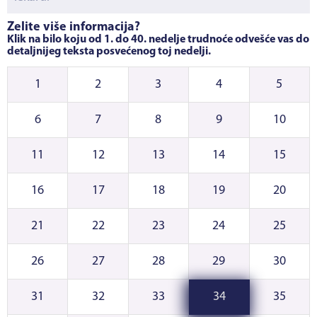
Želite više informacija?
Klik na bilo koju od 1. do 40. nedelje trudnoće odvešće vas do
detaljnijeg teksta posvećenog toj nedelji.
1
2
3
4
5
6
7
8
9
10
11
12
13
14
15
16
17
18
19
20
21
22
23
24
25
26
27
28
29
30
31
32
33
34
35