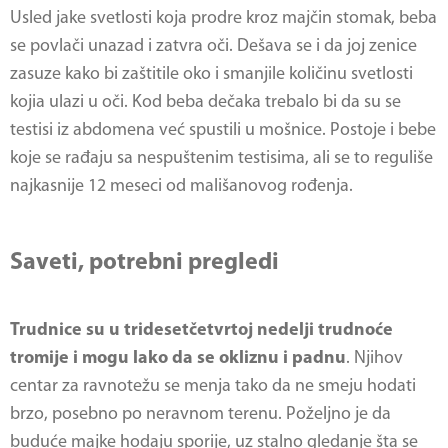
Usled jake svetlosti koja prodre kroz majčin stomak, beba
se povlači unazad i zatvra oči. Dešava se i da joj zenice
zasuze kako bi zaštitile oko i smanjile količinu svetlosti
kojia ulazi u oči. Kod beba dečaka trebalo bi da su se
testisi iz abdomena već spustili u mošnice. Postoje i bebe
koje se rađaju sa nespuštenim testisima, ali se to reguliše
najkasnije 12 meseci od mališanovog rođenja.
Saveti, potrebni pregledi
Trudnice su u tridesetčetvrtoj nedelji trudnoće
tromije i mogu lako da se okliznu i padnu
. Njihov
centar za ravnotežu se menja tako da ne smeju hodati
brzo, posebno po neravnom terenu. Poželjno je da
buduće majke hodaju sporije, uz stalno gledanje šta se