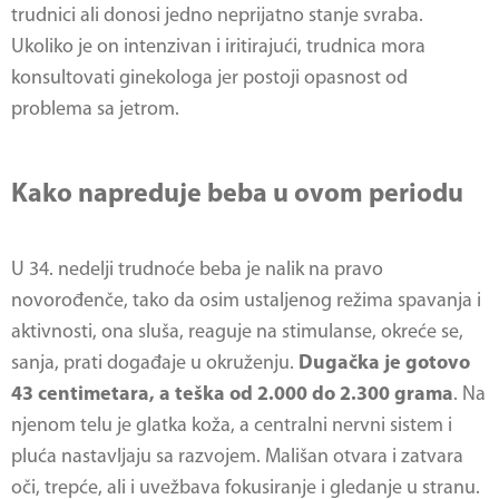
trudnici ali donosi jedno neprijatno stanje svraba.
Ukoliko je on intenzivan i iritirajući, trudnica mora
konsultovati ginekologa jer postoji opasnost od
problema sa jetrom.
Kako napreduje beba u ovom periodu
U 34. nedelji trudnoće beba je nalik na pravo
novorođenče, tako da osim ustaljenog režima spavanja i
aktivnosti, ona sluša, reaguje na stimulanse, okreće se,
sanja, prati događaje u okruženju.
Dugačka je gotovo
43 centimetara, a teška od 2.000 do 2.300 grama
. Na
njenom telu je glatka koža, a centralni nervni sistem i
pluća nastavljaju sa razvojem. Mališan otvara i zatvara
oči, trepće, ali i uvežbava fokusiranje i gledanje u stranu.