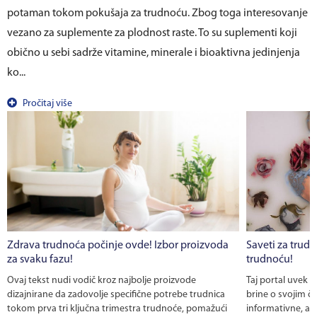
potaman tokom pokušaja za trudnoću. Zbog toga interesovanje
vezano za suplemente za plodnost raste. To su suplementi koji
obično u sebi sadrže vitamine, minerale i bioaktivna jedinjenja
ko...
Pročitaj više
Zdrava trudnoća počinje ovde! Izbor proizvoda
Saveti za trudn
za svaku fazu!
trudnoću!
Ovaj tekst nudi vodič kroz najbolje proizvode
Taj portal uvek 
dizajnirane da zadovolje specifične potrebe trudnica
brine o svojim č
tokom prva tri ključna trimestra trudnoće, pomažući
informativne, al