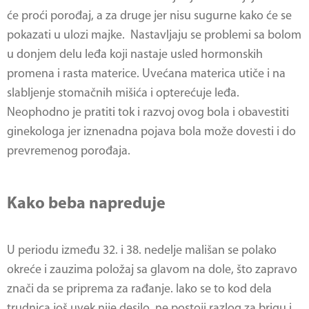
će proći porođaj, a za druge jer nisu sugurne kako će se
pokazati u ulozi majke. Nastavljaju se problemi sa bolom
u donjem delu leđa koji nastaje usled hormonskih
promena i rasta materice. Uvećana materica utiče i na
slabljenje stomačnih mišića i opterećuje leđa.
Neophodno je pratiti tok i razvoj ovog bola i obavestiti
ginekologa jer iznenadna pojava bola može dovesti i do
prevremenog porođaja.
Kako beba napreduje
U periodu između 32. i 38. nedelje mališan se polako
okreće i zauzima položaj sa glavom na dole, što zapravo
znači da se priprema za rađanje. Iako se to kod dela
trudnica još uvek nije desilo, ne postoji razlog za brigu i