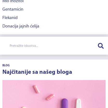
Mio inozitol
Gentamicin
Flekanid
Donacija jajnih ćelija
BLOG
Najčitanije sa našeg bloga