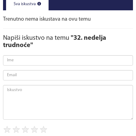
Sva iskustva
Trenutno nema iskustava na ovu temu
Napiši iskustvo na temu
"32. nedelja
trudnoće"
★
★
★
★
★