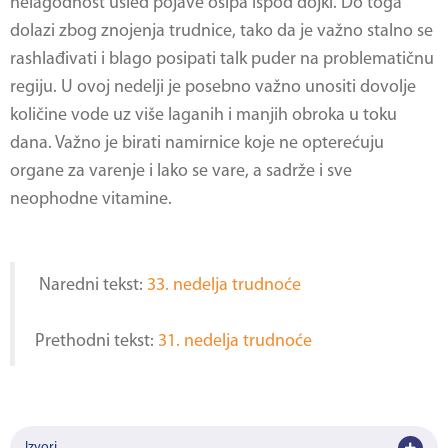
nelagodnost usled pojave osipa ispod dojki. Do toga
dolazi zbog znojenja trudnice, tako da je važno stalno se
rashlađivati i blago posipati talk puder na problematičnu
regiju. U ovoj nedelji je posebno važno unositi dovolje
količine vode uz više laganih i manjih obroka u toku
dana. Važno je birati namirnice koje ne opterećuju
organe za varenje i lako se vare, a sadrže i sve
neophodne vitamine.
Naredni tekst:
33. nedelja trudnoće
Prethodni tekst:
31. nedelja trudnoće
Izvori