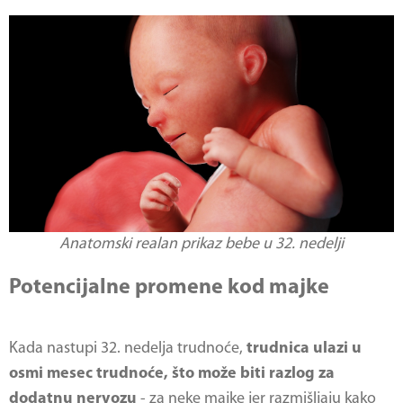
Anatomski realan prikaz bebe u 32. nedelji
Potencijalne promene kod majke
Kada nastupi 32. nedelja trudnoće,
trudnica ulazi u
osmi mesec trudnoće, što može biti razlog za
dodatnu nervozu
- za neke majke jer razmišljaju kako