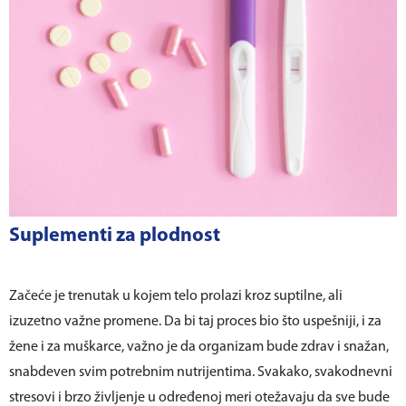
Suplementi za plodnost
Začeće je trenutak u kojem telo prolazi kroz suptilne, ali
izuzetno važne promene. Da bi taj proces bio što uspešniji, i za
žene i za muškarce, važno je da organizam bude zdrav i snažan,
snabdeven svim potrebnim nutrijentima. Svakako, svakodnevni
stresovi i brzo življenje u određenoj meri otežavaju da sve bude