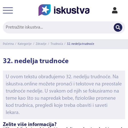
Početna
/
Kategorije
/
Zdravlje
/
Trudnoća
/
32. nedelja trudnoće
32. nedelja trudnoće
U ovom tekstu obrađujemo 32. nedelju trudnoće. Na
iskustva.online možete pronaći i tekstove na preostale
trudnoće nedelje. U svakom od njih se fokusiramo na
teme kao što su napredak bebe, fiziološke promene
kod trudnica, pregledi koje treba obaviti i saveti
lekara.
Želite više informacija?