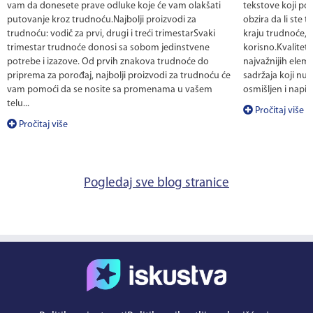
vam da donesete prave odluke koje će vam olakšati
tekstove koji po
putovanje kroz trudnoću.Najbolji proizvodi za
obzira da li ste te
trudnoću: vodič za prvi, drugi i treći trimestarSvaki
kraju trudnoće, 
trimestar trudnoće donosi sa sobom jedinstvene
korisno.Kvalitet
potrebe i izazove. Od prvih znakova trudnoće do
najvažnijih eleme
priprema za porođaj, najbolji proizvodi za trudnoću će
sadržaja koji nud
vam pomoći da se nosite sa promenama u vašem
osmišljen i napis
telu...
Pročitaj više
Pročitaj više
Pogledaj sve blog stranice