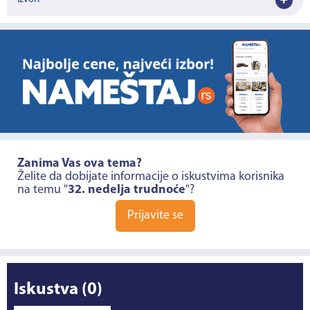
Zanima Vas ova tema?
Želite da dobijate informacije o iskustvima korisnika
na temu "
32. nedelja trudnoće
"?
Prijavite se
Iskustva
(0)