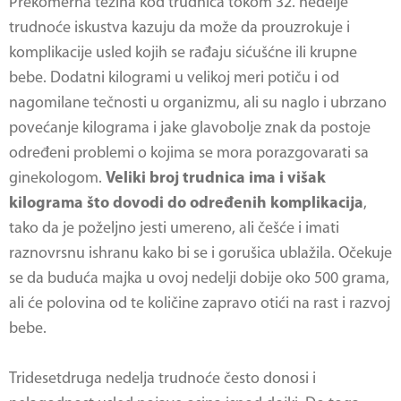
Prekomerna težina kod trudnica tokom 32. nedelje
trudnoće iskustva kazuju da može da prouzrokuje i
komplikacije usled kojih se rađaju sićušćne ili krupne
bebe. Dodatni kilogrami u velikoj meri potiču i od
nagomilane tečnosti u organizmu, ali su naglo i ubrzano
povećanje kilograma i jake glavobolje znak da postoje
određeni problemi o kojima se mora porazgovarati sa
ginekologom.
Veliki broj trudnica ima i višak
kilograma što dovodi do određenih komplikacija
,
tako da je poželjno jesti umereno, ali češće i imati
raznovrsnu ishranu kako bi se i gorušica ublažila. Očekuje
se da buduća majka u ovoj nedelji dobije oko 500 grama,
ali će polovina od te količine zapravo otići na rast i razvoj
bebe.
Tridesetdruga nedelja trudnoće često donosi i