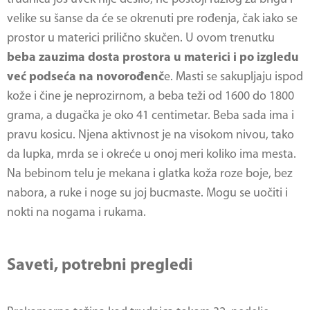
velike su šanse da će se okrenuti pre rođenja, čak iako se
prostor u materici prilično skučen. U ovom trenutku
beba zauzima dosta prostora u materici i po izgledu
već podseća na novorođenč
e. Masti se sakupljaju ispod
kože i čine je neprozirnom, a beba teži od 1600 do 1800
grama, a dugačka je oko 41 centimetar. Beba sada ima i
pravu kosicu. Njena aktivnost je na visokom nivou, tako
da lupka, mrda se i okreće u onoj meri koliko ima mesta.
Na bebinom telu je mekana i glatka koža roze boje, bez
nabora, a ruke i noge su joj bucmaste. Mogu se uočiti i
nokti na nogama i rukama.
Saveti, potrebni pregledi