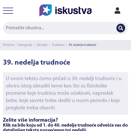
Početna
/
Kategorije
/
Zdravlje
/
Trudnoća
/
39. nedelja trudnoće
39. nedelja trudnoće
U ovom tekstu ćemo pričati o 39. nedelji trudnoće i u
okviru istog obraditi teme kao što su fiziološke
promene koje trudnica može očekivati, napredak
bebe, koje savete treba slediti u ovom periodu i koje
preglede treba obaviti.
Želite više informacija?
Klik na bilo koju od 1. do 40. nedelje trudnoće odvešće vas do
detaljnijeg teksta posvećenog toj nedelji.