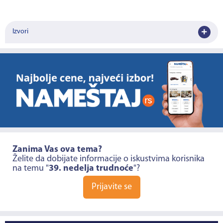
Izvori
Zanima Vas ova tema?
Želite da dobijate informacije o iskustvima korisnika
na temu "
39. nedelja trudnoće
"?
Prijavite se