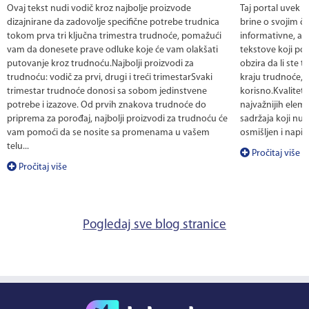
Ovaj tekst nudi vodič kroz najbolje proizvode
Taj portal uvek 
dizajnirane da zadovolje specifične potrebe trudnica
brine o svojim č
tokom prva tri ključna trimestra trudnoće, pomažući
informativne, al
vam da donesete prave odluke koje će vam olakšati
tekstove koji po
putovanje kroz trudnoću.Najbolji proizvodi za
obzira da li ste te
trudnoću: vodič za prvi, drugi i treći trimestarSvaki
kraju trudnoće, 
trimestar trudnoće donosi sa sobom jedinstvene
korisno.Kvalitet
potrebe i izazove. Od prvih znakova trudnoće do
najvažnijih eleme
priprema za porođaj, najbolji proizvodi za trudnoću će
sadržaja koji nud
vam pomoći da se nosite sa promenama u vašem
osmišljen i napis
telu...
Pročitaj više
Pročitaj više
Pogledaj sve blog stranice