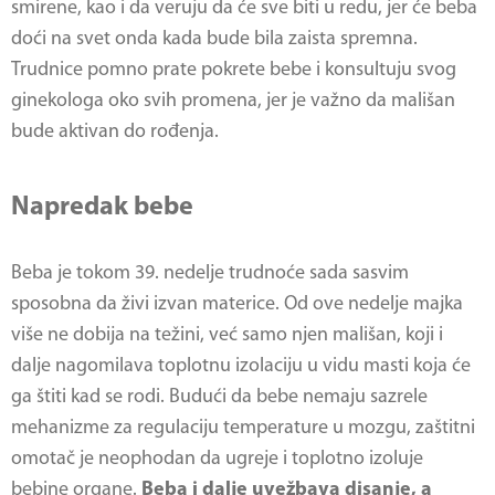
smirene, kao i da veruju da će sve biti u redu, jer će beba
doći na svet onda kada bude bila zaista spremna.
Trudnice pomno prate pokrete bebe i konsultuju svog
ginekologa oko svih promena, jer je važno da mališan
bude aktivan do rođenja.
Napredak bebe
Beba je tokom 39. nedelje trudnoće sada sasvim
sposobna da živi izvan materice. Od ove nedelje majka
više ne dobija na težini, već samo njen mališan, koji i
dalje nagomilava toplotnu izolaciju u vidu masti koja će
ga štiti kad se rodi. Budući da bebe nemaju sazrele
mehanizme za regulaciju temperature u mozgu, zaštitni
omotač je neophodan da ugreje i toplotno izoluje
bebine organe.
Beba i dalje uvežbava disanje, a