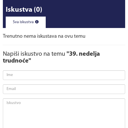
Iskustva
(0)
Sva iskustva
Trenutno nema iskustava na ovu temu
Napiši iskustvo na temu
"39. nedelja
trudnoće"