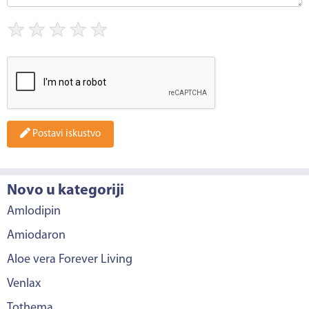
★
★
★
★
★
Postavi iskustvo
Novo u kategoriji
Amlodipin
Amiodaron
Aloe vera Forever Living
Venlax
Tothema