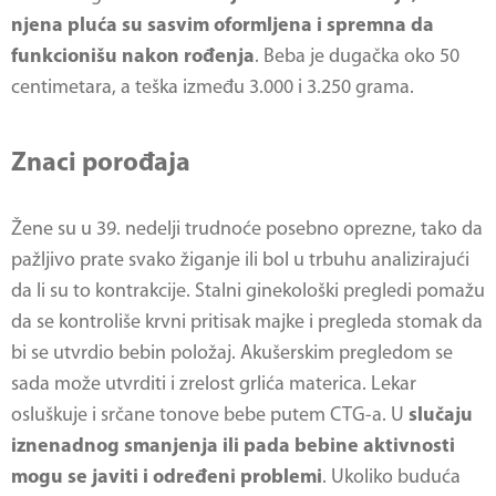
njena pluća su sasvim oformljena i spremna da
funkcionišu nakon rođenja
. Beba je dugačka oko 50
centimetara, a teška između 3.000 i 3.250 grama.
Znaci porođaja
Žene su u 39. nedelji trudnoće posebno oprezne, tako da
pažljivo prate svako žiganje ili bol u trbuhu analizirajući
da li su to kontrakcije. Stalni ginekološki pregledi pomažu
da se kontroliše krvni pritisak majke i pregleda stomak da
bi se utvrdio bebin položaj. Akušerskim pregledom se
sada može utvrditi i zrelost grlića materica. Lekar
osluškuje i srčane tonove bebe putem CTG-a. U
slučaju
iznenadnog smanjenja ili pada bebine aktivnosti
mogu se javiti i određeni problemi
. Ukoliko buduća