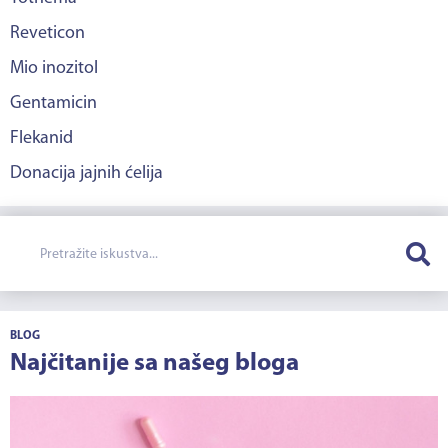
Reveticon
Mio inozitol
Gentamicin
Flekanid
Donacija jajnih ćelija
BLOG
Najčitanije sa našeg bloga