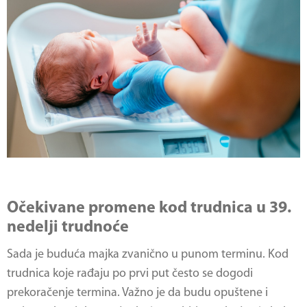
Očekivane promene kod trudnica u 39.
nedelji trudnoće
Sada je buduća majka zvanično u punom terminu. Kod
trudnica koje rađaju po prvi put često se dogodi
prekoračenje termina. Važno je da budu opuštene i