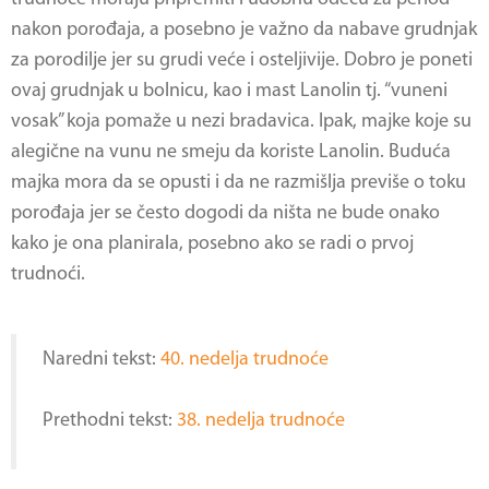
nakon porođaja, a posebno je važno da nabave grudnjak
za porodilje jer su grudi veće i osteljivije. Dobro je poneti
ovaj grudnjak u bolnicu, kao i mast Lanolin tj. “vuneni
vosak” koja pomaže u nezi bradavica. Ipak, majke koje su
alegične na vunu ne smeju da koriste Lanolin. Buduća
majka mora da se opusti i da ne razmišlja previše o toku
porođaja jer se često dogodi da ništa ne bude onako
kako je ona planirala, posebno ako se radi o prvoj
trudnoći.
Naredni tekst:
40. nedelja trudnoće
Prethodni tekst:
38. nedelja trudnoće