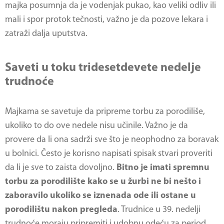
majka posumnja da je vodenjak pukao, kao veliki odliv ili
mali i spor protok tečnosti, važno je da pozove lekara i
zatraži dalja uputstva.
Saveti u toku tridesetdevete nedelje
trudnoće
Majkama se savetuje da pripreme torbu za porodiliše,
ukoliko to do ove nedele nisu učinile. Važno je da
provere da li ona sadrži sve što je neophodno za boravak
u bolnici. Često je korisno napisati spisak stvari proveriti
da li je sve to zaista dovoljno.
Bitno je imati spremnu
torbu za porodilište kako se u žurbi ne bi nešto i
zaboravilo ukoliko se iznenada ode ili ostane u
porodilištu nakon pregleda
. Trudnice u 39. nedelji
trudnoće moraju pripremiti i udobnu odeću za period