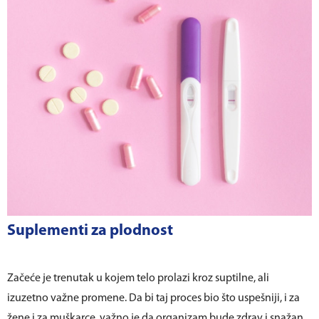
Suplementi za plodnost
Začeće je trenutak u kojem telo prolazi kroz suptilne, ali
izuzetno važne promene. Da bi taj proces bio što uspešniji, i za
žene i za muškarce, važno je da organizam bude zdrav i snažan,