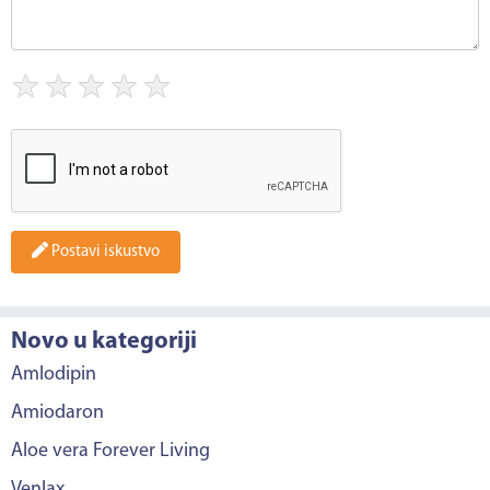
★
★
★
★
★
Postavi iskustvo
Novo u kategoriji
Amlodipin
Amiodaron
Aloe vera Forever Living
Venlax