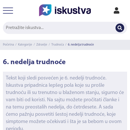
Početna
/
Kategorije
/
Zdravlje
/
Trudnoća
/
6. nedelja trudnoće
6. nedelja trudnoće
Tekst koji sledi posvećen je 6. nedelji trudnoće.
Iskustva pripadnica lepšeg pola koje su prošle
trudnoću ili su trenutno u blaženom stanju, sigurno će
vam biti od koristi. Na sajtu možete pročitati članke i
na temu preostalih nedelja, do četrdesete. A sada
ćemo pažnju posvetiti šestoj nedelji trudnoće, koje
simptome možete očekivati i šta je sa bebom u ovom
periodu.