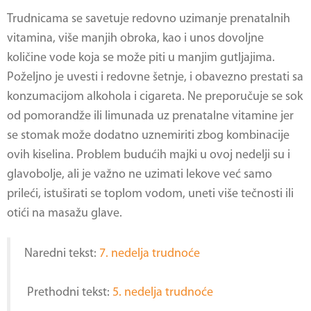
Trudnicama se savetuje redovno uzimanje prenatalnih
vitamina, više manjih obroka, kao i unos dovoljne
količine vode koja se može piti u manjim gutljajima.
Poželjno je uvesti i redovne šetnje, i obavezno prestati sa
konzumacijom alkohola i cigareta. Ne preporučuje se sok
od pomorandže ili limunada uz prenatalne vitamine jer
se stomak može dodatno uznemiriti zbog kombinacije
ovih kiselina. Problem budućih majki u ovoj nedelji su i
glavobolje, ali je važno ne uzimati lekove već samo
prileći, istuširati se toplom vodom, uneti više tečnosti ili
otići na masažu glave.
Naredni tekst:
7. nedelja trudnoće
Prethodni tekst:
5. nedelja trudnoće