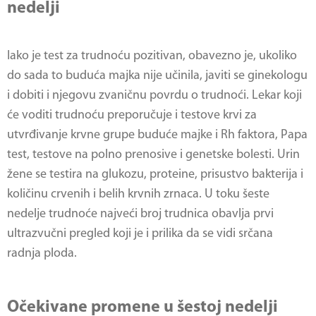
nedelji
Iako je test za trudnoću pozitivan, obavezno je, ukoliko
do sada to buduća majka nije učinila, javiti se ginekologu
i dobiti i njegovu zvaničnu povrdu o trudnoći. Lekar koji
će voditi trudnoću preporučuje i testove krvi za
utvrđivanje krvne grupe buduće majke i Rh faktora, Papa
test, testove na polno prenosive i genetske bolesti. Urin
žene se testira na glukozu, proteine, prisustvo bakterija i
količinu crvenih i belih krvnih zrnaca. U toku šeste
nedelje trudnoće najveći broj trudnica obavlja prvi
ultrazvučni pregled koji je i prilika da se vidi srčana
radnja ploda.
Očekivane promene u šestoj nedelji