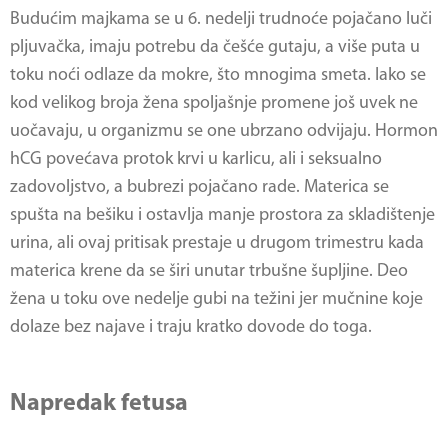
Budućim majkama se u 6. nedelji trudnoće pojačano luči
pljuvačka, imaju potrebu da češće gutaju, a više puta u
toku noći odlaze da mokre, što mnogima smeta. Iako se
kod velikog broja žena spoljašnje promene još uvek ne
uočavaju, u organizmu se one ubrzano odvijaju. Hormon
hCG povećava protok krvi u karlicu, ali i seksualno
zadovoljstvo, a bubrezi pojačano rade. Materica se
spušta na bešiku i ostavlja manje prostora za skladištenje
urina, ali ovaj pritisak prestaje u drugom trimestru kada
materica krene da se širi unutar trbušne šupljine. Deo
žena u toku ove nedelje gubi na težini jer mučnine koje
dolaze bez najave i traju kratko dovode do toga.
Napredak fetusa