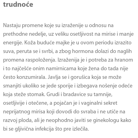
trudnoće
Nastaju promene koje su izraženije u odnosu na
prethodne nedelje, uz veliku osetljivost na mirise i manje
energije. Koža buduće majke je u ovom periodu izrazito
suva, peruta se i svrbi, a zbog hormona dolazi do naglih
promena raspoloženja. Izraženija je i potreba za hranom
i to najčešće onim namirnicama koje žena do tada nije
često konzumirala. Javlja se i gorušica koja se može
smanjiti ukoliko se jede sporije i izbegava nošenje odeće
koja steže stomak. Grudi i bradavice su tamnije,
osetljivije i otečene, a pojačan je i vaginalni sekret
neprijatnog mirisa koji dovodi do svraba i ne utiče na
razvoj ploda, ali je neophodno javiti se ginekologu kako
bi se gljivična infekcija što pre izlečila.