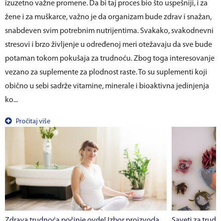
izuzetno važne promene. Da bi taj proces bio što uspešniji, i za
žene i za muškarce, važno je da organizam bude zdrav i snažan,
snabdeven svim potrebnim nutrijentima. Svakako, svakodnevni
stresovi i brzo življenje u određenoj meri otežavaju da sve bude
potaman tokom pokušaja za trudnoću. Zbog toga interesovanje
vezano za suplemente za plodnost raste. To su suplementi koji
obično u sebi sadrže vitamine, minerale i bioaktivna jedinjenja
ko...
Pročitaj više
Zdrava trudnoća počinje ovde! Izbor proizvoda
Saveti za trudn