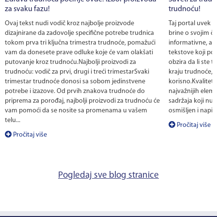
za svaku fazu!
trudnoću!
Ovaj tekst nudi vodič kroz najbolje proizvode
Taj portal uvek 
dizajnirane da zadovolje specifične potrebe trudnica
brine o svojim č
tokom prva tri ključna trimestra trudnoće, pomažući
informativne, al
vam da donesete prave odluke koje će vam olakšati
tekstove koji po
putovanje kroz trudnoću.Najbolji proizvodi za
obzira da li ste te
trudnoću: vodič za prvi, drugi i treći trimestarSvaki
kraju trudnoće, 
trimestar trudnoće donosi sa sobom jedinstvene
korisno.Kvalitet
potrebe i izazove. Od prvih znakova trudnoće do
najvažnijih eleme
priprema za porođaj, najbolji proizvodi za trudnoću će
sadržaja koji nud
vam pomoći da se nosite sa promenama u vašem
osmišljen i napis
telu...
Pročitaj više
Pročitaj više
Pogledaj sve blog stranice