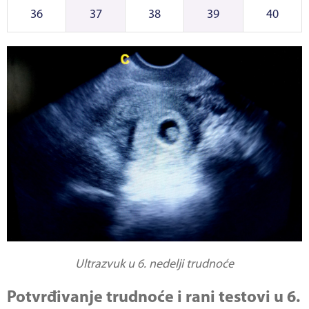
36
37
38
39
40
Ultrazvuk u 6. nedelji trudnoće
Potvrđivanje trudnoće i rani testovi u 6.