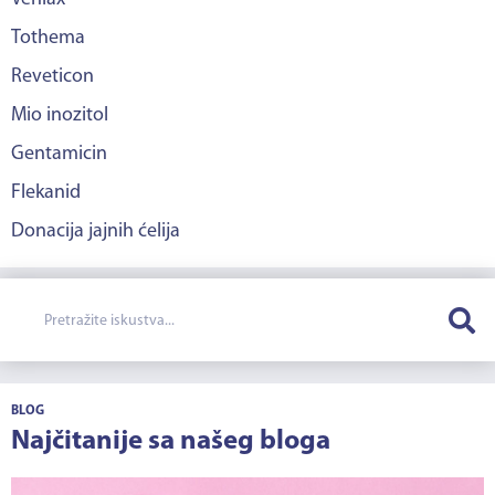
Tothema
Reveticon
Mio inozitol
Gentamicin
Flekanid
Donacija jajnih ćelija
BLOG
Najčitanije sa našeg bloga