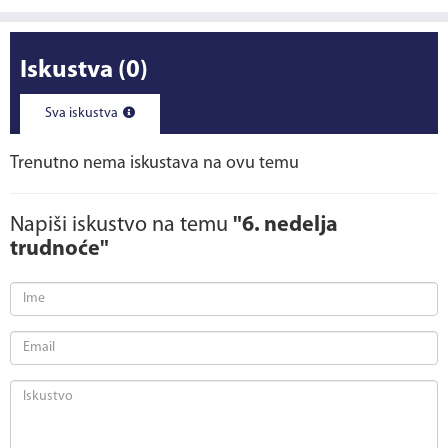
Iskustva
(0)
Sva iskustva
Trenutno nema iskustava na ovu temu
Napiši iskustvo na temu
"6. nedelja
trudnoće"