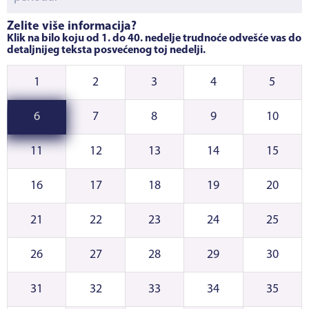
Želite više informacija?
Klik na bilo koju od 1. do 40. nedelje trudnoće odvešće vas do
detaljnijeg teksta posvećenog toj nedelji.
1
2
3
4
5
6
7
8
9
10
11
12
13
14
15
16
17
18
19
20
21
22
23
24
25
26
27
28
29
30
31
32
33
34
35