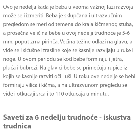
Ovo je nedelja kada je beba u veoma važnoj fazi razvoja i
može se i izmeriti. Beba je sklupčana i ultrazvučnim
pregledom se meri od temena do kraja kičmenog stuba,
a prosečna veličina bebe u ovoj nedelji trudnoće je 5-6
mm, poput zrna pirinča. Većina težine odlazi na glavu, a
vide se i sićušne izrasline koje se kasnije razvijaju u ruke i
noge. U ovom periodu se kod bebe formiraju i jetra,
pluća i bubrezi. Na glavici bebe se primećuju rupice iz
kojih se kasnije razviti oči i uši. U toku ove nedelje se bebi
formiraju vilica i kičma, a na ultrazvunom pregledu se
vide i otkucaji srca i to 110 otkucaja u minutu.
Saveti za 6 nedelju trudnoće - iskustva
trudnica