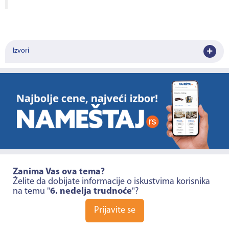
Izvori
Zanima Vas ova tema?
Želite da dobijate informacije o iskustvima korisnika
na temu "
6. nedelja trudnoće
"?
Prijavite se