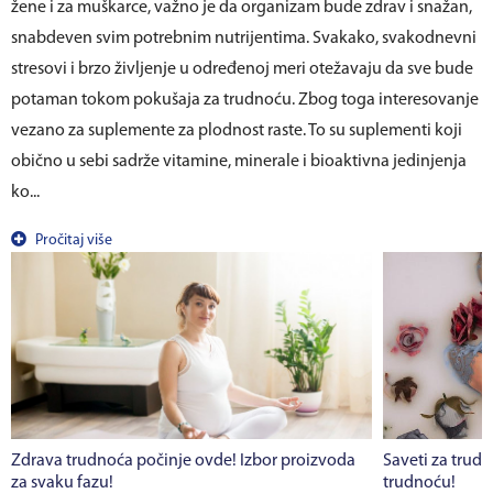
žene i za muškarce, važno je da organizam bude zdrav i snažan,
snabdeven svim potrebnim nutrijentima. Svakako, svakodnevni
stresovi i brzo življenje u određenoj meri otežavaju da sve bude
potaman tokom pokušaja za trudnoću. Zbog toga interesovanje
vezano za suplemente za plodnost raste. To su suplementi koji
obično u sebi sadrže vitamine, minerale i bioaktivna jedinjenja
ko...
Pročitaj više
Zdrava trudnoća počinje ovde! Izbor proizvoda
Saveti za trudn
za svaku fazu!
trudnoću!