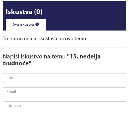
Iskustva
(0)
Sva iskustva
Trenutno nema iskustava na ovu temu
Napiši iskustvo na temu
"15. nedelja
trudnoće"