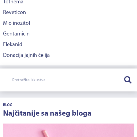
Tothema
Reveticon
Mio inozitol
Gentamicin
Flekanid
Donacija jajnih ćelija
BLOG
Najčitanije sa našeg bloga