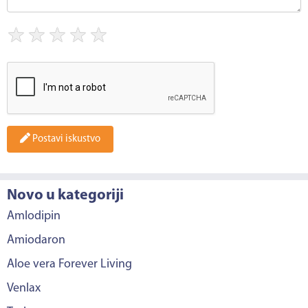
★
★
★
★
★
Postavi iskustvo
Novo u kategoriji
Amlodipin
Amiodaron
Aloe vera Forever Living
Venlax