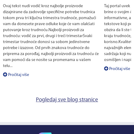
Ovaj tekst nudi vodič kroz najbolje proizvode
Taj portal uvek 
dizajnirane da zadovolje specifične potrebe trudnica
brine o svojim č
tokom prva tri ključna trimestra trudnoće, pomažući
informativne, al
vam da donesete prave odluke koje će vam olakšati
tekstove koji po
putovanje kroz trudnoću.Najbolji proizvodi za
obzira da li ste te
trudnoću: vodič za prvi, drugi i treći trimestarSvaki
kraju trudnoće, 
trimestar trudnoće donosi sa sobom jedinstvene
korisno.Kvalitet
potrebe i izazove. Od prvih znakova trudnoće do
najvažnijih eleme
priprema za porođaj, najbolji proizvodi za trudnoću će
sadržaja koji nud
vam pomoći da se nosite sa promenama u vašem
osmišljen i napis
telu...
Pročitaj više
Pročitaj više
Pogledaj sve blog stranice