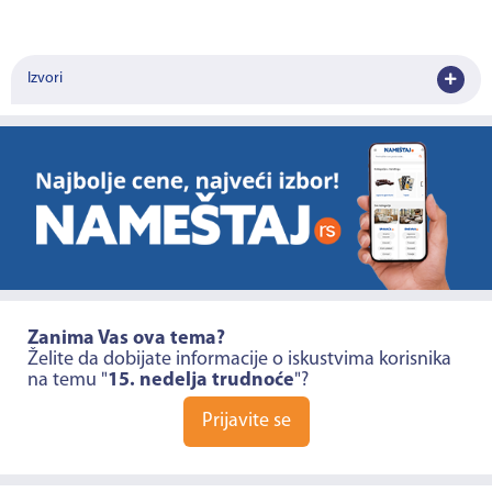
Izvori
Zanima Vas ova tema?
Želite da dobijate informacije o iskustvima korisnika
na temu "
15. nedelja trudnoće
"?
Prijavite se