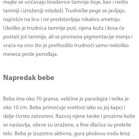
majke se uočavaju bradavice tamnije boje, kao i nešto
tamniji i izraženiji mladeži. Trudničke pege se javljaju
najčešće na licu i ne predstavljaju nikakvu smetnju.
Ukoliko je trudnica tamnije puti, njena koža i kosa će
postati još tamnije, ali se promena pigmentacije menja i
vraća na ono što je prethodilo trudnoći samo nekoliko
meseca posle porođaja.
Napredak bebe
Beba ima oko 70 grama, veličine je paradajza i teška je
oko 10 cm. Beba primećuje svetlost iako su joj kapci i
dalje čvrsto zatvoreni. Razvoj njene tanke i prozirne kože
se nastavlja, obrve su izražene, a fine dlačice su prekrile
telo. Beba je izuzetno aktivna, gura plodovu vodu kroz