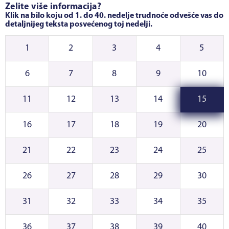
Želite više informacija?
Klik na bilo koju od 1. do 40. nedelje trudnoće odvešće vas do
detaljnijeg teksta posvećenog toj nedelji.
1
2
3
4
5
6
7
8
9
10
11
12
13
14
15
16
17
18
19
20
21
22
23
24
25
26
27
28
29
30
31
32
33
34
35
36
37
38
39
40