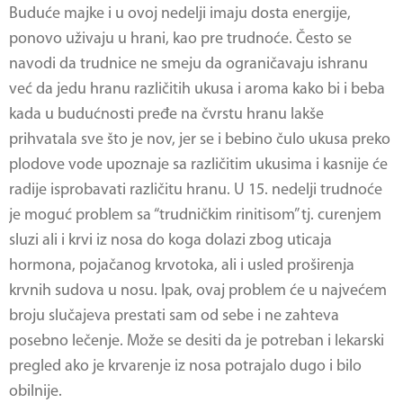
Buduće majke i u ovoj nedelji imaju dosta energije,
ponovo uživaju u hrani, kao pre trudnoće. Često se
navodi da trudnice ne smeju da ograničavaju ishranu
već da jedu hranu različitih ukusa i aroma kako bi i beba
kada u budućnosti pređe na čvrstu hranu lakše
prihvatala sve što je nov, jer se i bebino čulo ukusa preko
plodove vode upoznaje sa različitim ukusima i kasnije će
radije isprobavati različitu hranu. U 15. nedelji trudnoće
je moguć problem sa “trudničkim rinitisom” tj. curenjem
sluzi ali i krvi iz nosa do koga dolazi zbog uticaja
hormona, pojačanog krvotoka, ali i usled proširenja
krvnih sudova u nosu. Ipak, ovaj problem će u najvećem
broju slučajeva prestati sam od sebe i ne zahteva
posebno lečenje. Može se desiti da je potreban i lekarski
pregled ako je krvarenje iz nosa potrajalo dugo i bilo
obilnije.