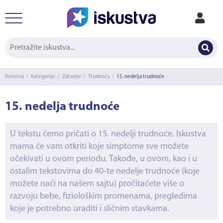
Početna
/
Kategorije
/
Zdravlje
/
Trudnoća
/
15. nedelja trudnoće
15. nedelja trudnoće
U tekstu ćemo pričati o 15. nedelji trudnoće. Iskustva
mama će vam otkriti koje simptome sve možete
očekivati u ovom periodu. Takođe, u ovom, kao i u
ostalim tekstovima do 40-te nedelje trudnoće (koje
možete naći na našem sajtu) pročitaćete više o
razvoju bebe, fiziološkim promenama, pregledima
koje je potrebno uraditi i sličnim stavkama.