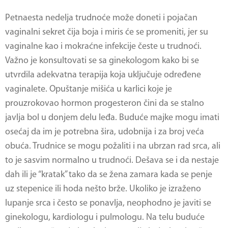
Petnaesta nedelja trudnoće može doneti i pojačan
vaginalni sekret čija boja i miris će se promeniti, jer su
vaginalne kao i mokraćne infekcije česte u trudnoći.
Važno je konsultovati se sa ginekologom kako bi se
utvrdila adekvatna terapija koja uključuje određene
vaginalete. Opuštanje mišića u karlici koje je
prouzrokovao hormon progesteron čini da se stalno
javlja bol u donjem delu leđa. Buduće majke mogu imati
osećaj da im je potrebna šira, udobnija i za broj veća
obuća. Trudnice se mogu požaliti i na ubrzan rad srca, ali
to je sasvim normalno u trudnoći. Dešava se i da nestaje
dah ili je “kratak” tako da se žena zamara kada se penje
uz stepenice ili hoda nešto brže. Ukoliko je izraženo
lupanje srca i često se ponavlja, neophodno je javiti se
ginekologu, kardiologu i pulmologu. Na telu buduće