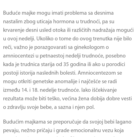
Buduće majke mogu imati problema sa desnima
nastalim zbog uticaja hormona u trudnoći, pa su
krvarenje desni usled otoka ili različitih nadražaja mogući
u ovoj nedelji. Ukoliko o tome do ovog trenutka nije bilo
reči, važno je porazgovarati sa ginekologom o
amniocentezi u petnaestoj nedelji trudnoće, posebno
kada je trudnica starija od 35 godina ili ako u porodici
postoji istorija naslednih bolesti. Amniocentezom se
mogu otkriti genetske anomalije i najčešće se radi
između 14. i 18. nedelje trudnoće. Iako iščekivanje
rezultata može biti teško, većina žena dobija dobre vesti
o zdravlju svoje bebe, a sazna i njen pol.
Budućim majkama se preporučuje da svojoj bebi lagano
pevaju, nežno pričaju i grade emocionalnu vezu koja