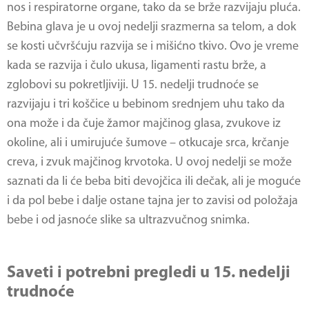
nos i respiratorne organe, tako da se brže razvijaju pluća.
Bebina glava je u ovoj nedelji srazmerna sa telom, a dok
se kosti učvršćuju razvija se i mišićno tkivo. Ovo je vreme
kada se razvija i čulo ukusa, ligamenti rastu brže, a
zglobovi su pokretljiviji. U 15. nedelji trudnoće se
razvijaju i tri koščice u bebinom srednjem uhu tako da
ona može i da čuje žamor majčinog glasa, zvukove iz
okoline, ali i umirujuće šumove – otkucaje srca, krčanje
creva, i zvuk majčinog krvotoka. U ovoj nedelji se može
saznati da li će beba biti devojčica ili dečak, ali je moguće
i da pol bebe i dalje ostane tajna jer to zavisi od položaja
bebe i od jasnoće slike sa ultrazvučnog snimka.
Saveti i potrebni pregledi u 15. nedelji
trudnoće