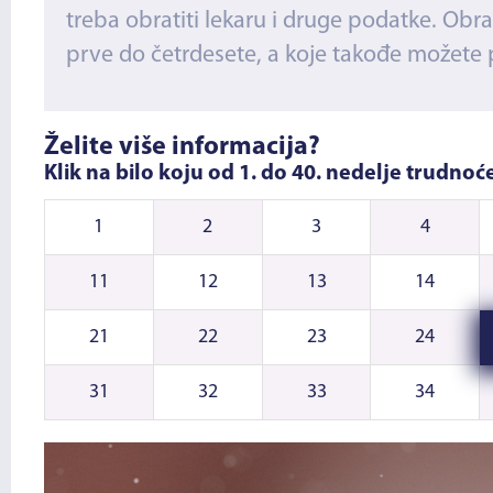
treba obratiti lekaru i druge podatke. Obr
prve do četrdesete, a koje takođe možete
Želite više informacija?
Klik na bilo koju od 1. do 40. nedelje trudno
1
2
3
4
11
12
13
14
21
22
23
24
31
32
33
34