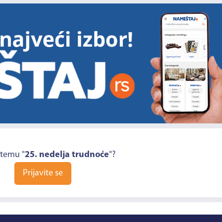
 temu "
25. nedelja trudnoće
"?
Prijavite se