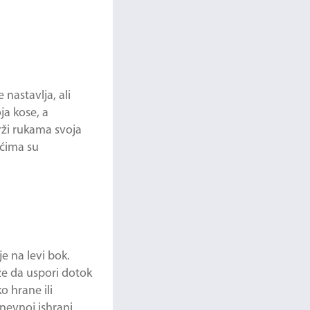
nastavlja, ali
ja kose, a
rži rukama svoja
ućima su
e na levi bok.
že da uspori dotok
o hrane ili
nevnoj ishrani