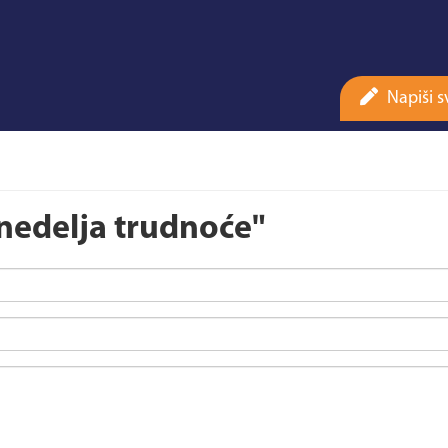
Napiši s
 nedelja trudnoće"