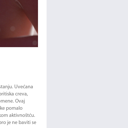
stanju. Uvećana
itiska creva,
romene. Ovaj
jke pomalo
kom aktivnoštću.
ro je ne baviti se