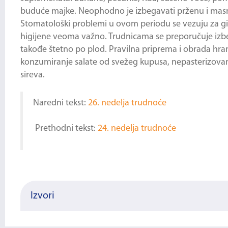
buduće majke. Neophodno je izbegavati prženu i masnu
Stomatološki problemi u ovom periodu se vezuju za ging
higijene veoma važno. Trudnicama se preporučuje izbeg
takođe štetno po plod. Pravilna priprema i obrada hra
konzumiranje salate od svežeg kupusa, nepasterizovan
sireva.
Naredni tekst:
26. nedelja trudnoće
Prethodni tekst:
24. nedelja trudnoće
Izvori