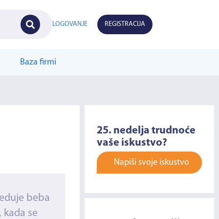
LOGOVANJE
REGISTRACIJA
Baza firmi
25. nedelja trudnoće
vaše iskustvo?
Napiši svoje iskustvo
preduje beba
, kada se