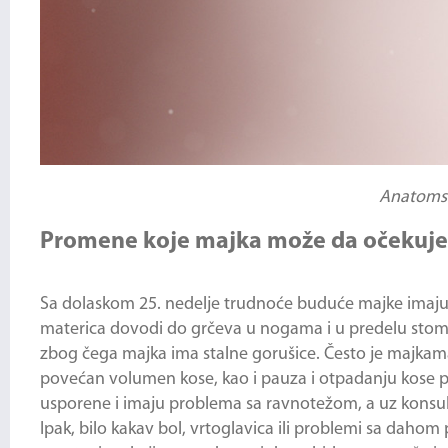
Anatomski
Promene koje majka može da očekuje
Sa dolaskom 25. nedelje trudnoće buduće majke imaju 
materica dovodi do grčeva u nogama i u predelu stomak
zbog čega majka ima stalne gorušice. Često je majkama
povećan volumen kose, kao i pauza i otpadanju kose
usporene i imaju problema sa ravnotežom, a uz konsul
Ipak, bilo kakav bol, vrtoglavica ili problemi sa dahom