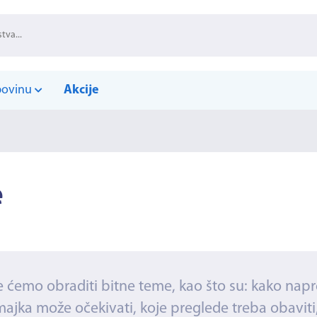
povinu
Akcije
e
me ćemo obraditi bitne teme, kao što su: kako na
ajka može očekivati, koje preglede treba obaviti