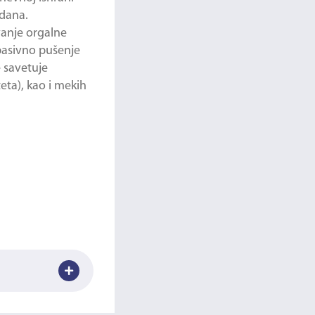
 dana.
vanje orgalne
pasivno pušenje
 savetuje
ta), kao i mekih