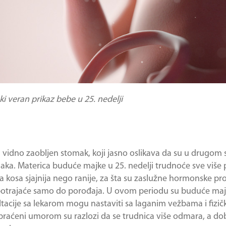
 veran prikaz bebe u 25. nedelji
vidno zaobljen stomak, koji jasno oslikava da su u drugom 
a. Materica buduće majke u 25. nedelji trudnoće sve više pr
 kosa sjajnija nego ranije, za šta su zaslužne hormonske p
 potrajaće samo do porođaja. U ovom periodu su buduće ma
tacije sa lekarom mogu nastaviti sa laganim vežbama i fizič
 praćeni umorom su razlozi da se trudnica više odmara, a dob