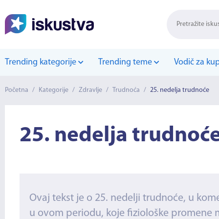
Trending kategorije
Trending teme
Vodič za ku
Početna
/
Kategorije
/
Zdravlje
/
Trudnoća
/
25. nedelja trudnoće
25. nedelja trudnoć
Ovaj tekst je o 25. nedelji trudnoće, u ko
u ovom periodu, koje fiziološke promene m