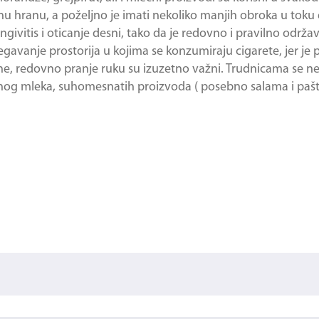
 hranu, a poželjno je imati nekoliko manjih obroka u toku
ivitis i oticanje desni, tako da je redovno i pravilno održa
avanje prostorija u kojima se konzumiraju cigarete, jer je 
ne, redovno pranje ruku su izuzetno važni. Trudnicama se ne
og mleka, suhomesnatih proizvoda ( posebno salama i pašte