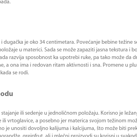
pada.
i dugačka je oko 34 centimetara. Povećanje bebine težine se 
oložaje u materici. Sada se može zapaziti jasna tekstura i bo
n sada razvija sposobnost ka upotrebi ruke, pa tako može da d
e, a ona ima i redovan ritam aktivnosti i sna. Promene u pl
kada se rodi.
iodu
stajanje ili sedenje u jednoličnom položaju. Korisno je ležanj
e ili vrtoglavice, a posebno jer materica svojom težinom mo
 je unositi dovoljno kalijuma i kalcijuma, što može biti prek
andže, grejpfrut, ali i mlečni proizvodi su korisni u svakod