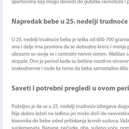
sportovima koji mogu dovesti do gubitka ravnoteže i 
Napredak bebe u 25. nedelji trudnoće
U 25. nedelji trudnoće beba je teška od 600-700 grama 
ona i dalje ima prostora da se slobodno kreće i menja p
ubrzano se ravija se i centralni nervni sistem. Mališa
stopala. Ovo je period kada su bebine nozdrve otvoren
svakodnevne i vode ka tome da beba samostalno diše 
Saveti i potrebni pregledi u ovom per
Poželjno je da se u 25. nedelji trudnoće izbegava dugo 
Nije dobro ležati na leđima jer može doći do nesvestic
kiseonika do bebe usled pritiskanja krvnih sudova. Važno
suplemenata. Banane, pečurke, riba, sušeno voće, pomor