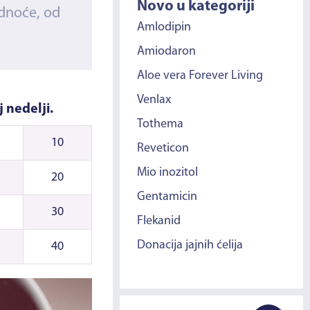
Novo u kategoriji
udnoće, od
Amlodipin
Amiodaron
Aloe vera Forever Living
Venlax
 nedelji.
Tothema
10
Reveticon
Mio inozitol
20
Gentamicin
30
Flekanid
Donacija jajnih ćelija
40